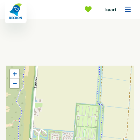
kaart
+
−