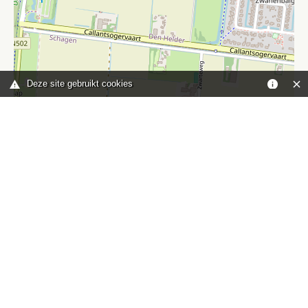
Deze site gebruikt cookies
Leaflet
|
©
OpenStreetMap
contributors
Je bent hier:
Home
kaart
TOP
Contact
HISWA-RECRON