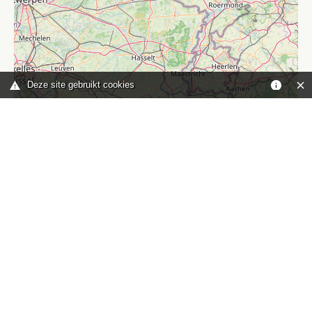
Deze site gebruikt cookies
Leaflet
|
©
OpenStreetMap
contributors
Je bent hier:
Home
kaart
TOP
Contact
HISWA-RECRON