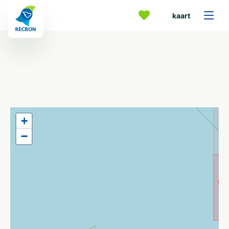
kaart
+
−