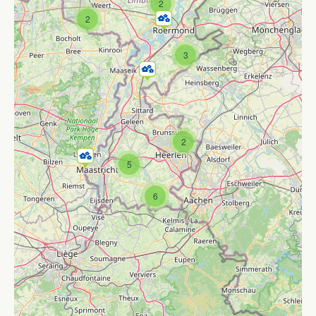
2
2
3
2
5
6