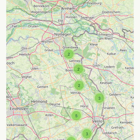
2
2
2
3
5
3