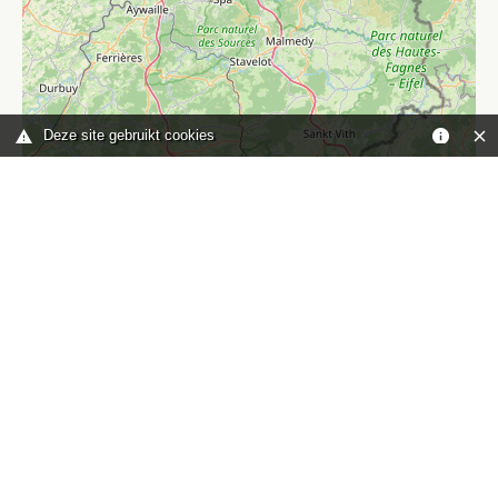
Deze site gebruikt cookies
Leaflet
|
©
OpenStreetMap
contributors
Je bent hier:
Home
kaart
TOP
Contact
HISWA-RECRON