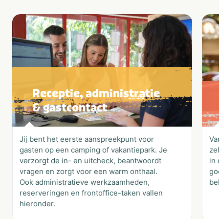
Receptie, administratie
& gastcontact
Jij bent het eerste aanspreekpunt voor
Va
gasten op een camping of vakantiepark. Je
ze
verzorgt de in- en uitcheck, beantwoordt
in
vragen en zorgt voor een warm onthaal.
go
Ook administratieve werkzaamheden,
be
reserveringen en frontoffice-taken vallen
hieronder.