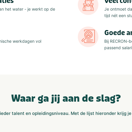
aties
Veel co
n het water - je werkt op de
Je ontmoet dag
tijd nét een st
Goede a
mische werkdagen vol
Bij RECRON-be
passend salar
Waar ga jij aan de slag?
eder talent en opleidingsniveau. Met de lijst hieronder krijg j