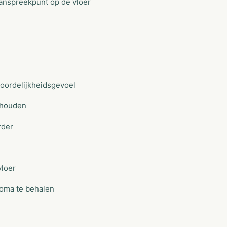
aanspreekpunt op de vloer
oordelijkheidsgevoel
t houden
rder
vloer
ploma te behalen