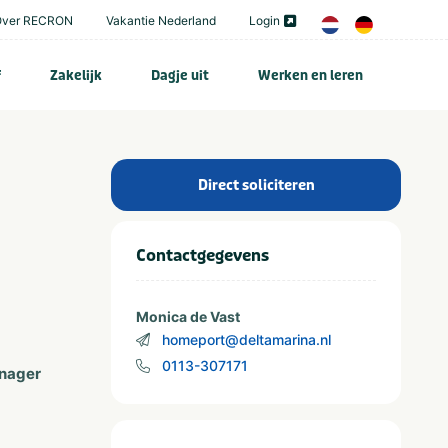
Over RECRON
Vakantie Nederland
Login
f
Zakelijk
Dagje uit
Werken en leren
Direct soliciteren
Contactgegevens
Monica de Vast
homeport@deltamarina.nl
0113-307171
anager