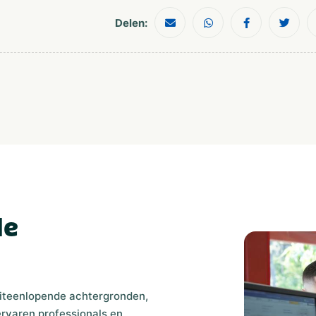
Delen:
de
uiteenlopende achtergronden,
ervaren professionals en