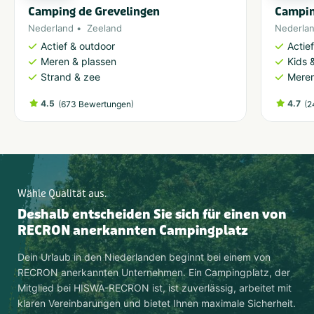
Camping de Grevelingen
Campin
Nederland
Zeeland
Nederla
Actief & outdoor
Actie
Meren & plassen
Kids &
Strand & zee
Meren
4.5
(
)
4.7
(
673 Bewertungen
2
Wähle Qualität aus.
Deshalb entscheiden Sie sich für einen von
RECRON anerkannten Campingplatz
Dein Urlaub in den Niederlanden beginnt bei einem von
RECRON anerkannten Unternehmen. Ein Campingplatz, der
Mitglied bei HISWA-RECRON ist, ist zuverlässig, arbeitet mit
klaren Vereinbarungen und bietet Ihnen maximale Sicherheit.