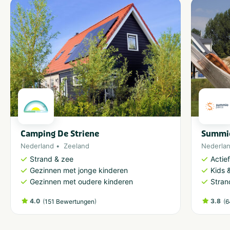
Camping De Striene
Summio
Nederland
Zeeland
Nederla
Strand & zee
Actie
Gezinnen met jonge kinderen
Kids &
Gezinnen met oudere kinderen
Stran
4.0
(
)
3.8
(
151 Bewertungen
6