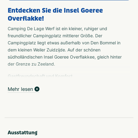
Entdecken Sie die Insel Goeree
Overflakke!
Camping De Lage Werf ist ein kleiner, ruhiger und
freundlicher Campingplatz mittlerer Größe. Der
Campingplatz liegt etwas außerhalb von Den Bommel in
dem kleinen Weiler Zuidzijde. Auf der schönen
südholländischen Insel Goeree Overflakkee, gleich hinter
der Grenze zu Zeeland.
Gastfreundschaft und Komfort
Wir bieten Ihnen dörfliche Gastfreundschaft, eine
Mehr lesen
freundliche Atmosphäre und das Gefühl, nach Hause zu
kommen. Schöne, grüne, geräumige Stellplätze.
Modernes beheiztes Sanitärgebäude, für die Kinder gibt
es einen kleinen Spielplatz, Sandkasten, Trampolin,
Tischtennisplatte und Sportplatz. Außerdem ist unsere
schöne Insel hervorragend zum Radfahren und Wandern
Ausstattung
geeignet.