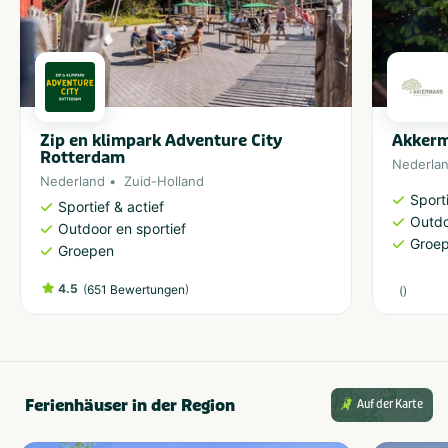
Zip en klimpark Adventure City
Akker
Rotterdam
Nederla
Nederland
Zuid-Holland
Sporti
Sportief & actief
Outdo
Outdoor en sportief
Groe
Groepen
4.5
(
)
651 Bewertungen
(
)
Ferienhäuser in der Region
Auf der Karte