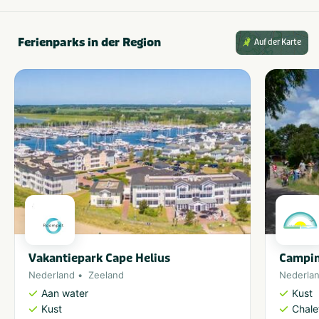
Ferienparks in der Region
Auf der Karte
Vakantiepark Cape Helius
Campin
Nederland
Zeeland
Nederla
Aan water
Kust
Kust
Chale