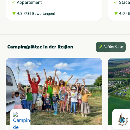
Appartement
Staca
4.2
(
)
4.0
(
785 Bewertungen
1
Campingplätze in der Region
Auf der Karte