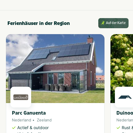
Wifi
Strand dichtbij
Geschikt voor campers
Dichtbij centrum
stad/plaats
Met zwembad
Ferienhäuser in der Region
Auf der Karte
Parkeerplaats bij
Families met kinderen
tent/caravan
Parc Ganuenta
Duinoo
Nederland
Zeeland
Nederla
Actief & outdoor
Rust 