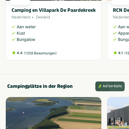
Camping en Villapark De Paardekreek
RCN De
Nederland
Zeeland
Nederla
Aan water
Aan w
Kust
Appa
Bungalow
Bung
4.4
(
)
4.1
(
1359 Bewertungen
1
Campingplätze in der Region
Auf der Karte