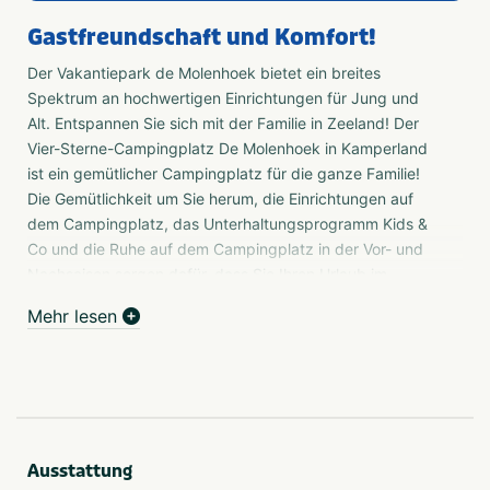
Gastfreundschaft und Komfort!
Der Vakantiepark de Molenhoek bietet ein breites
Spektrum an hochwertigen Einrichtungen für Jung und
Alt. Entspannen Sie sich mit der Familie in Zeeland! Der
Vier-Sterne-Campingplatz De Molenhoek in Kamperland
ist ein gemütlicher Campingplatz für die ganze Familie!
Die Gemütlichkeit um Sie herum, die Einrichtungen auf
dem Campingplatz, das Unterhaltungsprogramm Kids &
Co und die Ruhe auf dem Campingplatz in der Vor- und
Nachsaison sorgen dafür, dass Sie Ihren Urlaub im
Herzen von Zeeland in vollen Zügen genießen können!
Mehr lesen
Stellplätze für Wohnmobile
Die Wohnmobilstellplätze verfügen über eine gepflasterte
Fläche und einen Stromanschluss. Weiter auf dem Platz
gibt es einen Wohnmobilstellplatz und eine
Wasserzapfstelle, die beide im Übernachtungspreis
enthalten sind. Wenn Sie ein Fahrzeug haben, das länger
Ausstattung