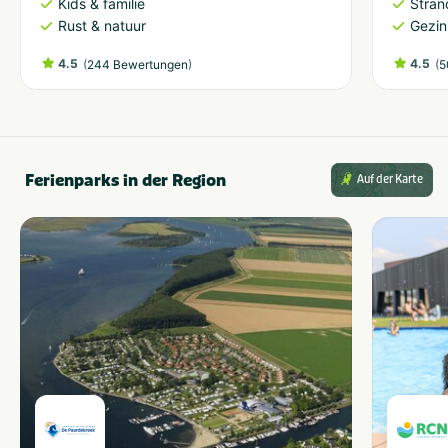
Kids & familie
Stran
Rust & natuur
Gezin
4.5
(
)
4.5
(
244 Bewertungen
5
Ferienparks in der Region
Auf der Karte