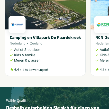
Camping en Villapark De Paardekreek
RCN De
Nederland
Zeeland
Nederla
Actief & outdoor
Actie
Kids & familie
Kids &
Meren & plassen
Meren
4.4
(
)
4.1
(
1359 Bewertungen
1
Wähle Qualität aus.
Deshalb entscheiden Sie sich für einen von