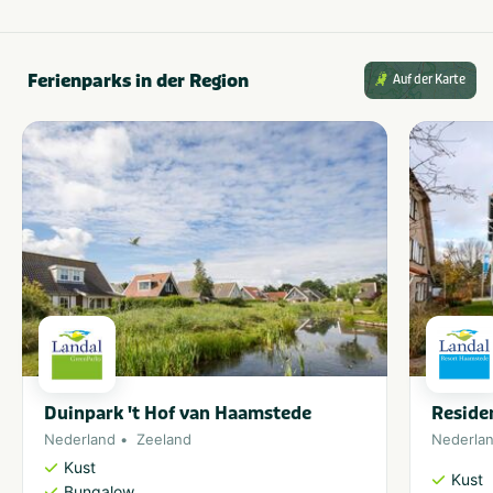
Ferienparks in der Region
Auf der Karte
Duinpark 't Hof van Haamstede
Reside
Nederland
Zeeland
Nederla
Kust
Kust
Bungalow