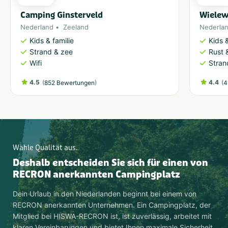
Camping Ginsterveld
Wielew
Nederland
Zeeland
Nederla
Kids & familie
Kids &
Strand & zee
Rust 
Wifi
Stran
4.5
(
)
4.4
(
852 Bewertungen
4
Wähle Qualität aus.
Deshalb entscheiden Sie sich für einen von
RECRON anerkannten Campingplatz
Dein Urlaub in den Niederlanden beginnt bei einem von
RECRON anerkannten Unternehmen. Ein Campingplatz, der
Mitglied bei HISWA-RECRON ist, ist zuverlässig, arbeitet mit
klaren Vereinbarungen und bietet Ihnen maximale Sicherheit.