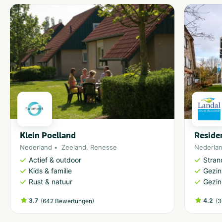
Klein Poelland
Reside
Nederland
Zeeland
,
Renesse
Nederla
Actief & outdoor
Stran
Kids & familie
Gezin
Rust & natuur
Gezin
3.7
(
)
4.2
(
642 Bewertungen
3