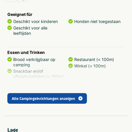
Geeignet für
Geschikt voor kinderen
Honden niet toegestaan
Geschikt voor alle
leeftijden
Essen und Trinken
Brood verkrijgbaar op
Restaurant (< 100m)
camping
Winkel (< 100m)
Snackbar en/of
afhaalmaaltijden (< 100m)
Sanitäranlagen
Alle Campingeinrichtungen anzeigen
Wasmachine op camping
Babywasplaats
Wasdroger op camping
Gehandicaptensanitair
Douchecabine
Lage