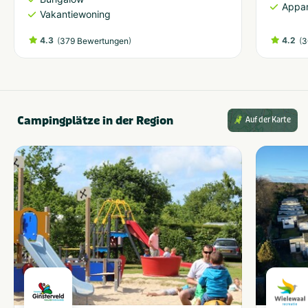
Appa
Vakantiewoning
4.3
(
)
4.2
(
379 Bewertungen
3
Campingplätze in der Region
Auf der Karte