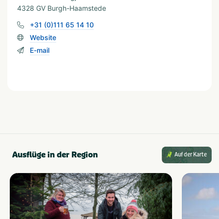
4328 GV Burgh-Haamstede
Wassersport
+31 (0)111 65 14 10
Waterrecreatie
Website
E-mail
In der Nähe
Fietsroutes
Zee/strand
Restaurants
Wandelroutes
Shoppen
Watersport voorzieningen
Thema
Actief & outdoor
Rust & natuur
Ausflüge in der Region
Auf der Karte
Kids & familie
Strand & zee
Provinz und Region
Zeeland