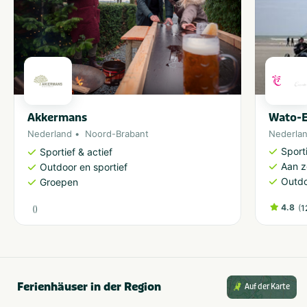
Akkermans
Wato-E
Nederland
Noord-Brabant
Nederla
Sporti
Sportief & actief
Aan 
Outdoor en sportief
Outdo
Groepen
4.8
(
1
(
)
Ferienhäuser in der Region
Auf der Karte