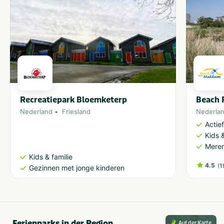
Recreatiepark Bloemketerp
Beach 
Nederland
Friesland
Nederla
Actie
Kids &
Meren
Kids & familie
4.5
(
1
Gezinnen met jonge kinderen
Ferienparks in der Region
Auf der Karte