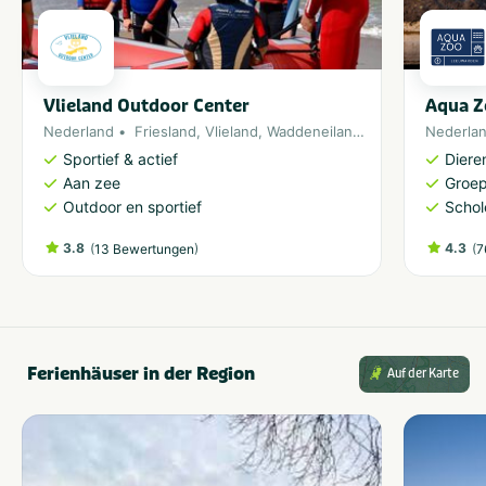
Vlieland Outdoor Center
Aqua Z
Nederland
Friesland
,
Vlieland
,
Waddeneiland
,
Noordzee
Nederla
Sportief & actief
Diere
Aan zee
Groe
Outdoor en sportief
Schol
3.8
(
)
4.3
(
13 Bewertungen
7
Ferienhäuser in der Region
Auf der Karte