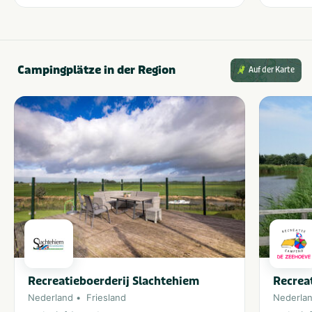
Campingplätze in der Region
Auf der Karte
Recreatieboerderij Slachtehiem
Recrea
Nederland
Friesland
Nederla