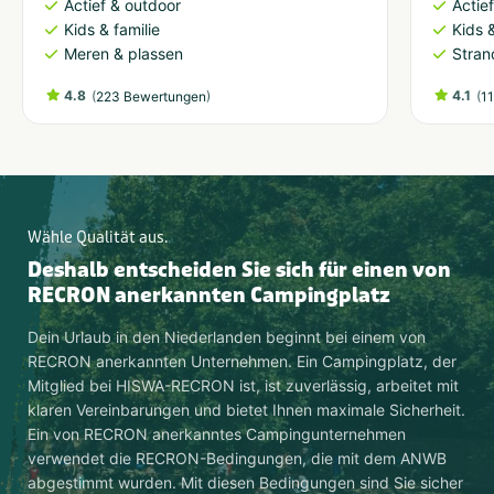
Actief & outdoor
Actie
Kids & familie
Kids &
Meren & plassen
Stran
4.8
(
)
4.1
(
223 Bewertungen
1
Wähle Qualität aus.
Deshalb entscheiden Sie sich für einen von
RECRON anerkannten Campingplatz
Dein Urlaub in den Niederlanden beginnt bei einem von
RECRON anerkannten Unternehmen. Ein Campingplatz, der
Mitglied bei HISWA-RECRON ist, ist zuverlässig, arbeitet mit
klaren Vereinbarungen und bietet Ihnen maximale Sicherheit.
Ein von RECRON anerkanntes Campingunternehmen
verwendet die RECRON-Bedingungen, die mit dem ANWB
abgestimmt wurden. Mit diesen Bedingungen sind Sie sicher