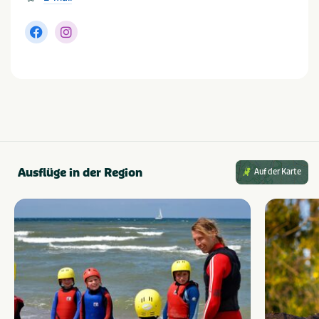
Ferienunterkünfte
Staanplaats
Huuraccommodatie
Mindestfläche des Stellplatzes (m²)
van 80 tot 100
Art der Unterkunft
Chalet
Ausflüge in der Region
Auf der Karte
Populäre Filter
Wifi
Strand dichtbij
Geschikt voor campers
Dichtbij centrum
stad/plaats
Honden toegestaan
Parkeerplaats bij
Aan het water
tent/caravan
Families met kinderen