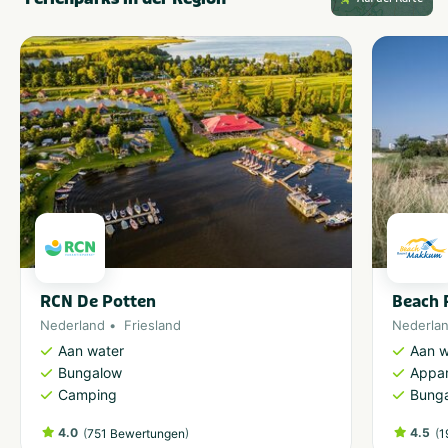
RCN De Potten
Beach 
Nederland
Friesland
Nederla
Aan water
Aan w
Bungalow
Appa
Camping
Bung
4.0
(
)
4.5
(
751 Bewertungen
1