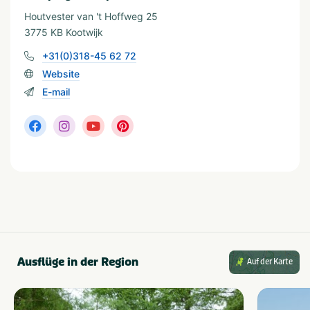
Fietsroutes
Musea en kastelen
Houtvester van 't Hoffweg 25
Restaurants
3775 KB Kootwijk
+31(0)318-45 62 72
Thema
Website
Actief & outdoor
Rust & natuur
E-mail
Kids & familie
Musea & kastelen
Provinz und Region
Gelderland
Veluwe
Ausflüge in der Region
Auf der Karte