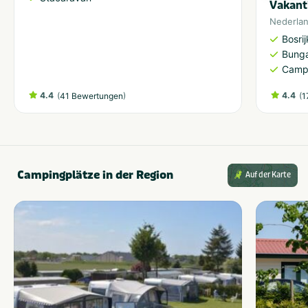
Vakant
Nederla
Bosri
Bung
Camp
4.4
(
)
4.4
(
41 Bewertungen
1
Campingplätze in der Region
Auf der Karte