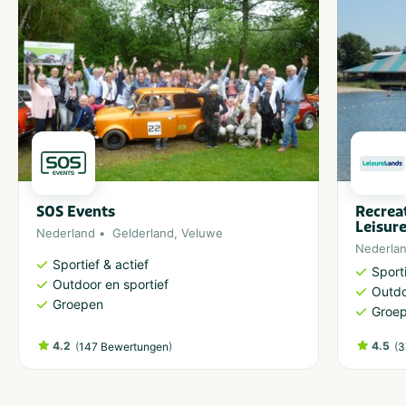
SOS Events
Recrea
Leisur
Nederland
Gelderland
,
Veluwe
Nederla
Sportief & actief
Sporti
Outdoor en sportief
Outdo
Groepen
Groe
4.2
(
)
4.5
(
147 Bewertungen
3