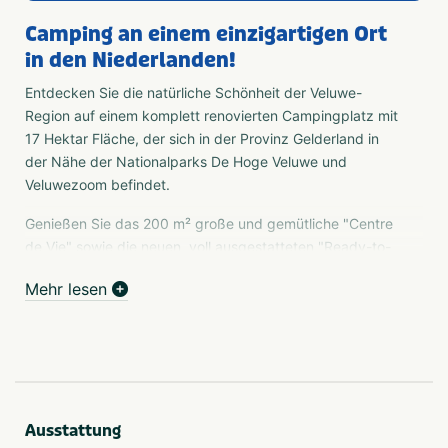
Camping an einem einzigartigen Ort
in den Niederlanden!
Entdecken Sie die natürliche Schönheit der Veluwe-
Region auf einem komplett renovierten Campingplatz mit
17 Hektar Fläche, der sich in der Provinz Gelderland in
der Nähe der Nationalparks De Hoge Veluwe und
Veluwezoom befindet.
Genießen Sie das 200 m² große und gemütliche "Centre
de Vie" sowie die neuen, voll ausgestatteten "Ready-to-
Camp"-Unterkünfte. Es stehen verschiedene
Mehr lesen
Campingplätze für Zelte, Wohnmobile oder Wohnwagen
zur Verfügung. Auf der schönen Holzterrasse können Sie
frisch zubereitete Pizzen genießen oder sich nach einem
erlebnisreichen Tag mit einer Platte voller Snacks und
einem Glas Wein entspannen.
Während der Sommermonate werden auf dem
Ausstattung
Campingplatz Aktivitäten angeboten, von denen die