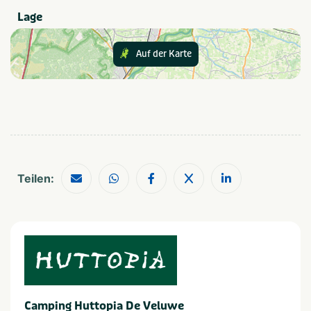
Fietsenverhuur
Buiten speeltuin
Lage
Populäre Filter
Auf der Karte
Wifi
Families met kinderen
Geschikt voor campers
Art der Unterkunft
Tent
Safari tent
Trekkershut
Pod
Teilen:
Ferienunterkünfte
Huuraccommodatie
In der Nähe
Attractiepark
Shoppen
Dierentuin
Wandelroutes
Camping Huttopia De Veluwe