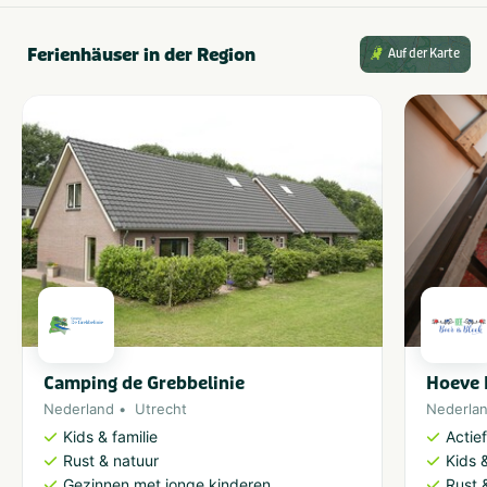
Ferienhäuser in der Region
Auf der Karte
Camping de Grebbelinie
Hoeve 
Nederland
Utrecht
Nederla
Kids & familie
Actie
Rust & natuur
Kids &
Gezinnen met jonge kinderen
Rust 