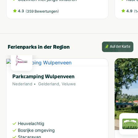
4.3
(
)
4.9
(
359 Bewertungen
1
Ferienparks in der Region
Auf der Karte
Parkcamping Wulpenveen
Nederland
Gelderland
,
Veluwe
Heuvelachtig
Bosrijke omgeving
Stacaravan