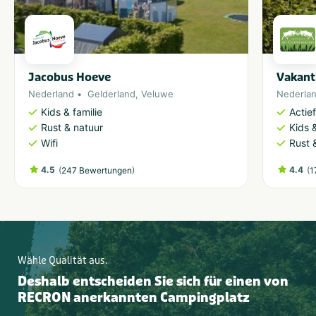
Jacobus Hoeve
Vakant
Nederland
Gelderland
,
Veluwe
Nederla
Kids & familie
Actie
Rust & natuur
Kids &
Wifi
Rust 
4.5
(
)
4.4
(
247 Bewertungen
1
Wähle Qualität aus.
Deshalb entscheiden Sie sich für einen von
RECRON anerkannten Campingplatz