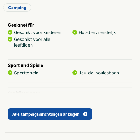
meisten kostenlos oder zu ermäßigten Preisen gebucht
Camping
werden können.
Geeignet für
Geschikt voor kinderen
Huisdiervriendelijk
Geschikt voor alle
leeftijden
Sport und Spiele
Sportterrein
Jeu-de-boulesbaan
Sanitäranlagen
Wasmachine op camping
Douchecabine
Wasdroger op camping
Gehandicaptensanitair
Alle Campingeinrichtungen anzeigen
Freizeit
Animatie
Multifunctioneel sportveld