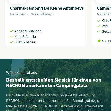
Charme-camping De Kleine Abtshoeve
Campin
Nederland
Noord-Brabant
Nederla
Kids &
Wifi
Actief & outdoor
Gesch
Kids & familie
4.3
(
3
Rust & natuur
Wähle Qualität aus.
Deshalb entscheiden Sie sich für einen von
RECRON anerkannten Campingplatz
Dein Urlaub in den Niederlanden beginnt bei einem von
RECRON anerkannten Unternehmen. Ein Campingplatz, der
Mitglied bei HISWA-RECRON ist, ist zuverlässig, arbeitet mit