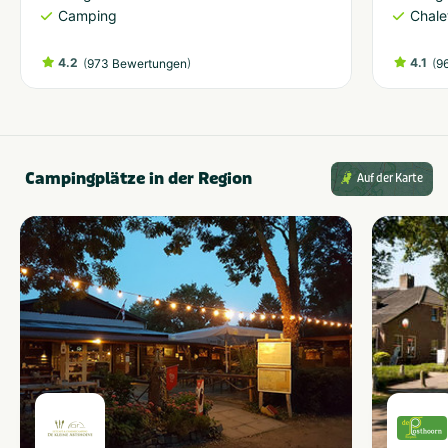
Camping
Chale
4.2
(
)
4.1
(
973 Bewertungen
9
Campingplätze in der Region
Auf der Karte