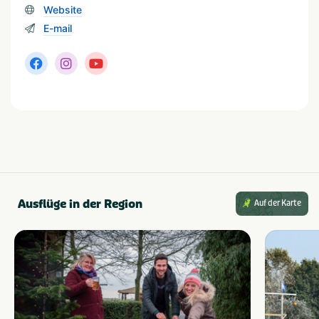
Website
E-mail
Sanitäranlagen
Wasmachine op camping
Babywasplaats
Wasdroger op camping
Gehandicaptensanitair
Douchecabine
Ausflüge in der Region
Auf der Karte