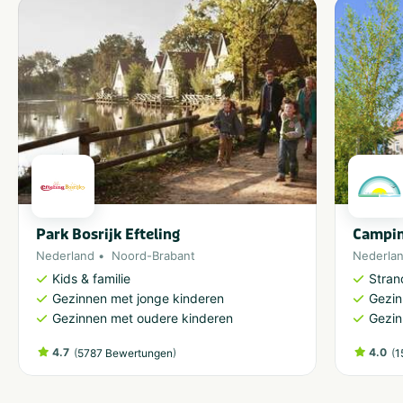
Park Bosrijk Efteling
Campin
Nederland
Noord-Brabant
Nederla
Kids & familie
Stran
Gezinnen met jonge kinderen
Gezin
Gezinnen met oudere kinderen
Gezin
4.7
(
)
4.0
(
5787 Bewertungen
1