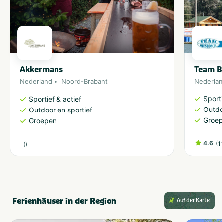
Akkermans
Team B
Nederland
Noord-Brabant
Nederla
Sporti
Sportief & actief
Outdo
Outdoor en sportief
Groe
Groepen
4.6
(
1
(
)
Ferienhäuser in der Region
Auf der Karte