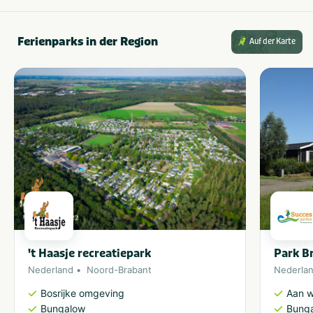
Ferienparks in der Region
Auf der Karte
't Haasje recreatiepark
Park B
Nederland
Noord-Brabant
Nederla
Bosrijke omgeving
Aan w
Bungalow
Bung