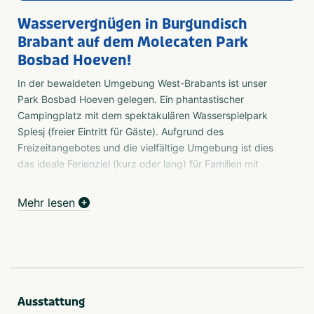
Wasservergnügen in Burgundisch
Brabant auf dem Molecaten Park
Bosbad Hoeven!
In der bewaldeten Umgebung West-Brabants ist unser
Park Bosbad Hoeven gelegen. Ein phantastischer
Campingplatz mit dem spektakulären Wasserspielpark
Splesj (freier Eintritt für Gäste). Aufgrund des
Freizeitangebotes und die vielfältige Umgebung ist dies
das ideale Ferienziel (kurz oder lang) für Familien mit
kleinen und mit großen Kindern (bis 12 Jahre). In der Vor-
und Nachsaison bietet sich der Park als Ausfallsbasis für
Mehr lesen
Wander- und Radtouren durch das burgundisch
anmutende Brabant an.
Ob du nun ein Mobilheim mietest, eine luxuriöse
Ferienwohnung, ein fertig eingerichtetes Zelt oder mit
deinen eigenem Wohnwagen, Wohnmobil oder Zelt
Ausstattung
campen: auf Molecaten Park Bosbad Hoeven ist alles