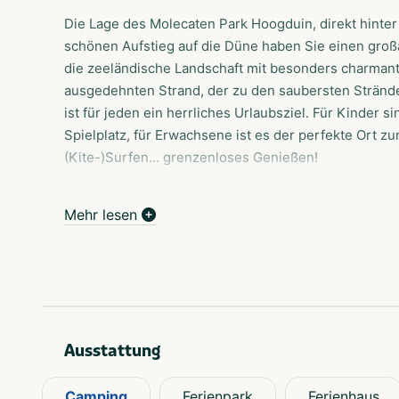
Die Lage des Molecaten Park Hoogduin, direkt hinter
schönen Aufstieg auf die Düne haben Sie einen groß
die zeeländische Landschaft mit besonders charma
ausgedehnten Strand, der zu den saubersten Stränd
ist für jeden ein herrliches Urlaubsziel. Für Kinder s
Spielplatz, für Erwachsene ist es der perfekte Ort
(Kite-)Surfen... grenzenloses Genießen!
Geschütztes Campen oder Mietunterkünfte Auf Hoog
Mehr lesen
Komfortplätzen oder mieten eine Unterkunft mit de
gestalteten Campingkabinen und Chalets mit Veranda 
'Bequemlichkeit und Komfort' lieben. Für einen Stran
werden, gibt es die einzigartigen Strandhäuschen a
einen phänomenalen Blick auf den Strand, das Meer 
Strandhäuschen auf Molecaten Park Hoogduin Ein Auf
Ausstattung
werden! Die fünfzehn 6-Personen-Strand-Schlafhäus
Ende Oktober am Strand des Molecaten Park Hoogdui
Camping
Ferienpark
Ferienhaus