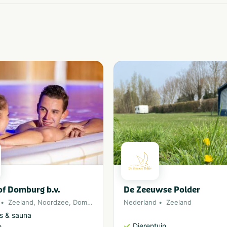
f Domburg b.v.
De Zeeuwse Polder
Zeeland
,
Noordzee
,
Domburg
,
Oostkapelle
Nederland
Zeeland
s & sauna
Dierentuin
e