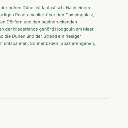
 der hohen Düne, ist fantastisch. Nach einem
artigen Panoramablick über den Campingplatz,
nten Dörfern und den beeindruckenden
en der Niederlande gehört! Hoogduin am Meer
ind die Dünen und der Strand ein riesiger
 zum Entspannen, Sonnenbaden, Spazierengehen,
duin campen Sie auf schönen, geschützten
r Atmosphäre des Campens! Die schön
sind perfekt für diejenigen, die
durlaub, den Sie wirklich nie vergessen
m Strand! Während Ihres Aufenthalts haben Sie
und die fantastischen Himmel.
enthalt am Strand, den Sie nie vergessen
chen stehen jedes Jahr von Anfang März bis
n. Während Ihres Aufenthalts haben Sie einen