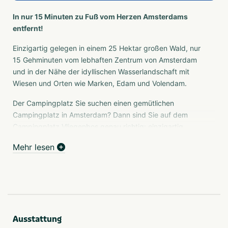
In nur 15 Minuten zu Fuß vom Herzen Amsterdams
entfernt!
Einzigartig gelegen in einem 25 Hektar großen Wald, nur
15 Gehminuten vom lebhaften Zentrum von Amsterdam
und in der Nähe der idyllischen Wasserlandschaft mit
Wiesen und Orten wie Marken, Edam und Volendam.
Der Campingplatz Sie suchen einen gemütlichen
Campingplatz in Amsterdam? Dann sind Sie auf dem
Campingplatz Vliegenbos genau richtig: einzigartig
gelegen in einem 25 Hektar großen Wald und nur 15
Mehr lesen
Gehminuten von der Fähre zum Zentrum von Amsterdam
entfernt. Egal, ob Sie mit einem Wohnmobil, Wohnwagen
oder Zelt anreisen möchten oder eine Wanderhütte oder
Gruppenunterkunft suchen: Auf dem Campingplatz
Vliegenbos in Amsterdam ist alles möglich.
Einrichtungen des Campingplatzes Vliegenbos Der
Ausstattung