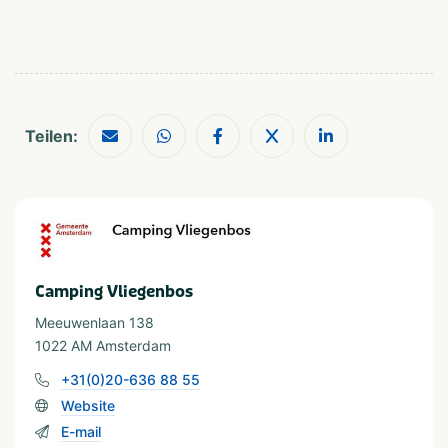
In der Nähe
Dierentuin
Treinstation
Fietsroutes
Wandelroutes
Restaurants
Musea en kastelen
Shoppen
Teilen:
Thema
Actief & outdoor
Musea & kastelen
Provinz und Region
Camping Vliegenbos
Noord-Holland
Amsterdam
Meeuwenlaan 138
1022 AM Amsterdam
+31(0)20-636 88 55
Website
E-mail