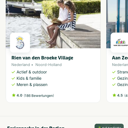
Rien van den Broeke Village
Aan Ze
Nederland
Noord-Holland
Nederla
Actief & outdoor
Stran
Kids & familie
Gezin
Meren & plassen
Gezin
4.0
(
)
4.5
(
186 Bewertungen
4