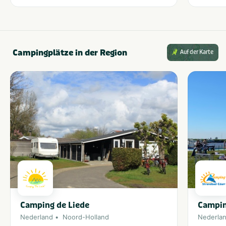
Campingplätze in der Region
Auf der Karte
Camping de Liede
Campin
Nederland
Noord-Holland
Nederla