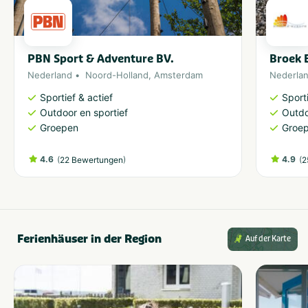
PBN Sport & Adventure BV.
Broek 
Nederland
Noord-Holland
,
Amsterdam
Nederla
Sportief & actief
Sporti
Outdoor en sportief
Outdo
Groepen
Groe
4.6
(
)
4.9
(
22 Bewertungen
2
Ferienhäuser in der Region
Auf der Karte