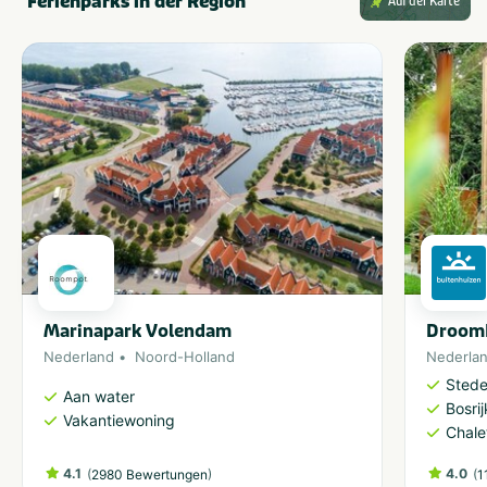
Ferienparks in der Region
Auf der Karte
Marinapark Volendam
DroomP
Nederland
Noord-Holland
Nederla
Stedel
Aan water
Bosri
Vakantiewoning
Chale
4.1
(
)
4.0
(
2980 Bewertungen
1