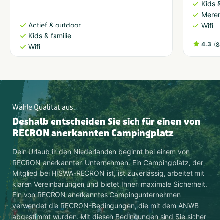
Kids &
Meren
Actief & outdoor
Wifi
Kids & familie
4.3
(
8
Wifi
Wähle Qualität aus.
Deshalb entscheiden Sie sich für einen von
RECRON anerkannten Campingplatz
Dein Urlaub in den Niederlanden beginnt bei einem von
RECRON anerkannten Unternehmen. Ein Campingplatz, der
Mitglied bei HISWA-RECRON ist, ist zuverlässig, arbeitet mit
klaren Vereinbarungen und bietet Ihnen maximale Sicherheit.
Ein von RECRON anerkanntes Campingunternehmen
verwendet die RECRON-Bedingungen, die mit dem ANWB
abgestimmt wurden. Mit diesen Bedingungen sind Sie sicher