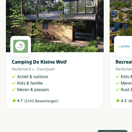
Camping De Kleine Wolf
Recrea
Nederland
Overijssel
Nederla
Actief & outdoor
Kids &
Kids & familie
Meren
Meren & plassen
Rust 
4.7
(
)
4.2
(
3143 Bewertungen
8