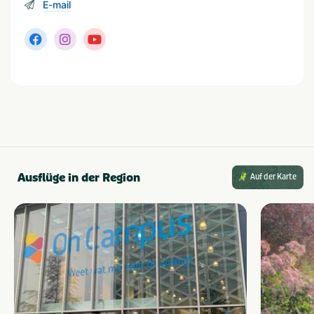
E-mail
Waschmaschine
Ferienunterkünfte
Einrichtungen für Wohnmobil-Stellplätze:
Staanplaats
Huuraccommodatie
Strom
Hunde erlaubt
Mindestfläche des Stellplatzes (m²)
Ladestation für Elektroautos
van 100 tot 120
Ausstattung Bungalow:
Klimaanlage
Art der Unterkunft
Bettwäsche vorhanden
Ausflüge in der Region
Chalet
Glamping tent
Auf der Karte
Handtücher vorhanden
Tent
Geschirrspüler
Waschmaschine
Kostenloses WLAN
Populäre Filter
Wifi
Aan het water
Geschikt voor campers
Families met kinderen
Met zwembad
Parkeerplaats bij
tent/caravan