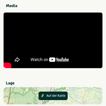
Der Familien-Campingplatz De Belten bietet eine Auswahl
Media
Sanitäranlagen
an verschiedenen komfortablen Mietunterkünften.
Wasmachine op camping
Douchecabine
Verbringen Sie Ihren Urlaub in einem komplett
Wasdroger op camping
Babywasplaats
ausgestatteten De Waard-Zelt und erleben Sie das echte
Campinggefühl! Lieber etwas mehr Komfort? In einem
unserer Luxus-Lodges haben Sie als Familie genügend
Essen und Trinken
Zeit füreinander und können sich vollkommen
Brood verkrijgbaar op
Restaurant (< 100m)
camping
entspannen. Das ist der wahre Urlaub!
Winkel (< 100m)
Snackbar en/of
afhaalmaaltijden (< 100m)
Plantschen im beheizten Innen- oder Außenpool
Auf dem Campingplatz kommt jeder auf seine Kosten,
von Jung bis Alt. In den Ferien ist ein professionelles
Sport und Spiele
Animationsteam vor Ort. Die Kleinsten können sich im
Sportterrein
Voetbalveld
überdachten Wasserspielplatz auf Abenteuerreise
begeben oder im Kinderbecken draußen planschen.
Lage
Ältere Kinder sausen von der Rutsche in den beheizten
Größe des Campingplatzes
Außenpool oder lassen sich von der Strömung mitreißen.
Gemiddeld: 60 - 250
Auf der Karte
Auch an die Teenager wurde gedacht: Sie können sich
plaatsen
mit Ferienfreunden in der Chillroom zurückziehen und