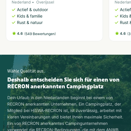
Nederland
Overijssel
Nederla
Actief & outdoor
Actie
Kids & familie
Kids &
Rust & natuur
Rust 
4.6
(
)
4.6
(
549 Bewertungen
3
Wähle Qualität aus.
Deshalb entscheiden Sie sich für einen von
RECRON anerkannten Campingplatz
Dein Urlaub in den Niederlanden beginnt bei einem von
RECRON anerkannten Unternehmen. Ein Campingplatz, der
Mitglied bei HISWA-RECRON ist, ist zuverlässig, arbeitet mit
klaren Vereinbarungen und bietet Ihnen maximale Sicherheit.
Ein von RECRON anerkanntes Campingunternehmen
verwendet die RECRON-Bedingungen, die mit dem ANWB