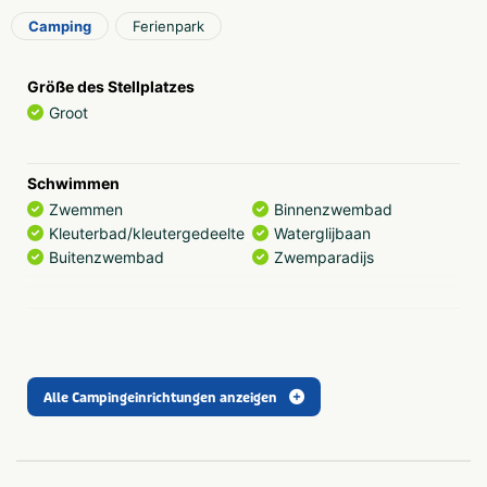
der Hund willkommen!
Camping
Ferienpark
Geräumige Campingplätze
Die geräumigen Campingplätze von mindestens 100 m²
Größe des Stellplatzes
bieten Ihnen alle Möglichkeiten, Ihren idealen Urlaubsort
Groot
zu schaffen. Sie haben die Wahl zwischen einem
Campingplatz mit 6 oder 16 Ampere, und fast alle Felder
bieten einen Blick auf ein Spielgerät. Darüber hinaus sind
Schwimmen
sogar zwei zusätzliche Zelte erlaubt (siehe die
Zwemmen
Binnenzwembad
Allgemeinen Geschäftsbedingungen)!
Kleuterbad/kleutergedeelte
Waterglijbaan
Buitenzwembad
Zwemparadijs
Immer etwas zu tun
Auch auf dem Campingplatz wird niemandem langweilig.
Wir bieten viele Einrichtungen, um das Campen noch
Freizeit
angenehmer zu gestalten. Wie wäre es mit dem
Animatie
Voetbalveld
beheizten Außenpool mit Wasserrutsche? Oder frisch
Recreatie voor
Buiten speeltuin
gebackenen Brötchen zum Frühstück? Immer
volwassenen
Alle Campingeinrichtungen anzeigen
Café/bar
kostenloses WLAN und eine Vielzahl von coolen
Fietsenverhuur
Trampoline(s) of
Aktivitäten, die wir im Sommer organisieren!
Elektische fietsenverhuur
springkussen(s)
Mietunterkünfte