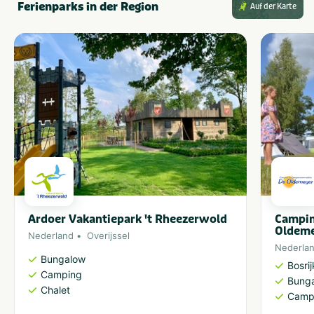
Ferienparks in der Region
Auf der Karte
Ardoer Vakantiepark 't Rheezerwold
Campin
Oldem
Nederland
Overijssel
Nederla
Bungalow
Bosri
Camping
Bung
Chalet
Camp