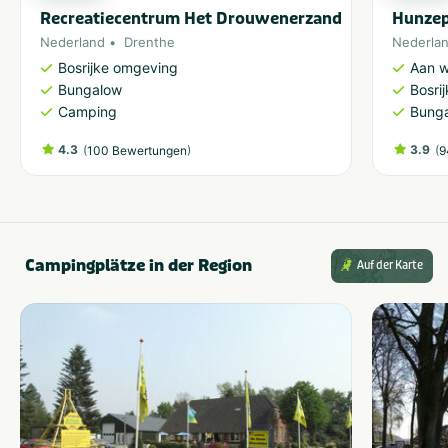
Recreatiecentrum Het Drouwenerzand
Hunze
Nederland
Drenthe
Nederla
Bosrijke omgeving
Aan w
Bungalow
Bosri
Camping
Bung
4.3
(
)
3.9
(
100 Bewertungen
9
Campingplätze in der Region
Auf der Karte