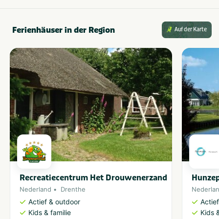
Ferienhäuser in der Region
Auf der Karte
Recreatiecentrum Het Drouwenerzand
Hunze
Nederland
Drenthe
Nederla
Actief & outdoor
Actie
Kids & familie
Kids &