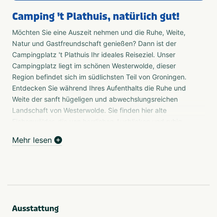
Camping 't Plathuis, natürlich gut!
Möchten Sie eine Auszeit nehmen und die Ruhe, Weite,
Natur und Gastfreundschaft genießen? Dann ist der
Campingplatz 't Plathuis Ihr ideales Reiseziel. Unser
Campingplatz liegt im schönen Westerwolde, dieser
Region befindet sich im südlichsten Teil von Groningen.
Entdecken Sie während Ihres Aufenthalts die Ruhe und
Weite der sanft hügeligen und abwechslungsreichen
Landschaft von Westerwolde. Sie finden hier alte
Eichenwälder, die von herrlichen Ausblicken und ruhig
fließenden Bächen durchzogen sind, die durch
Mehr lesen
jahrhundertealte Bauernhöfe führen. In fußläufiger
Entfernung vom Campingplatz liegt die Festungsstadt
Bourtange mit ihren zahlreichen Sehenswürdigkeiten.
Komfortplätze
Möchten Sie ein wenig mehr Komfort? Das ist auf den
sehr geräumigen Komfortplätzen am Rande des
Ausstattung