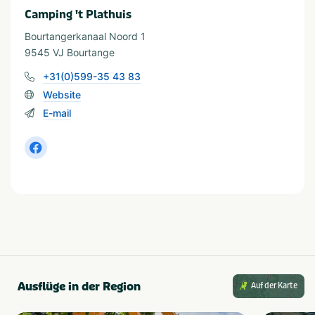
Camping 't Plathuis
Sport und Spiele
Tafeltennistafel
Sportterrein
Bourtangerkanaal Noord 1
9545 VJ Bourtange
Mindestfläche des Stellplatzes (m²)
+31(0)599-35 43 83
van 100 tot 120
Website
E-mail
Provinz und Region
Groningen
Thema
Meren & plassen
Rust & natuur
In der Nähe
Dierentuin
Shoppen
Ausflüge in der Region
Auf der Karte
Fietsroutes
Wandelroutes
Restaurants
Musea en kastelen