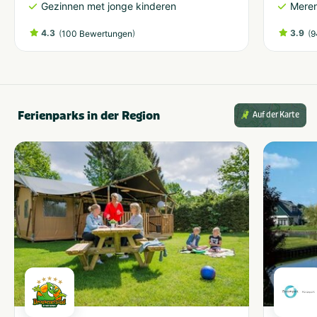
Gezinnen met jonge kinderen
Meren
4.3
(
)
3.9
(
100 Bewertungen
9
Ferienparks in der Region
Auf der Karte