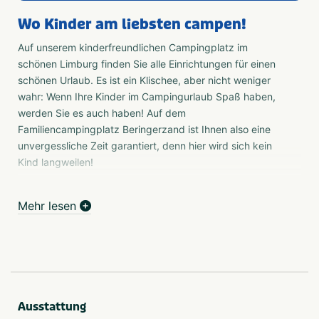
Wo Kinder am liebsten campen!
Auf unserem kinderfreundlichen Campingplatz im
schönen Limburg finden Sie alle Einrichtungen für einen
schönen Urlaub. Es ist ein Klischee, aber nicht weniger
wahr: Wenn Ihre Kinder im Campingurlaub Spaß haben,
werden Sie es auch haben! Auf dem
Familiencampingplatz Beringerzand ist Ihnen also eine
unvergessliche Zeit garantiert, denn hier wird sich kein
Kind langweilen!
Camping
Mehr lesen
In einer waldreichen Umgebung gelegen, können Sie
einen halbschattigen oder sonnigen Stellplatz wählen. Bei
über 350 Campingplätzen ist für jeden der passende
Platz dabei. Die Stellplätze auf unserem Limburger
Campingplatz sind geräumig und die Campingfelder sind
perfekt gepflegt. Alle Stellplätze haben Zugang zu Strom
(10 Ampere), Wasser und Kabelfernsehen. Ein
Ausstattung