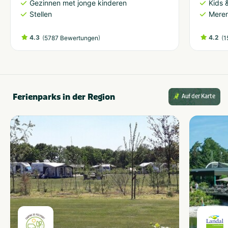
Gezinnen met jonge kinderen
Kids &
Stellen
Meren
4.3
(
)
4.2
(
5787 Bewertungen
1
Ferienparks in der Region
Auf der Karte