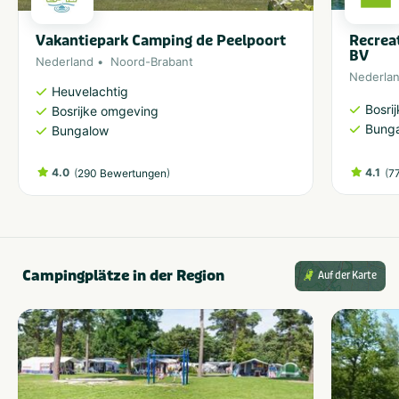
Vakantiepark Camping de Peelpoort
Recrea
BV
Nederland
Noord-Brabant
Nederla
Heuvelachtig
Bosri
Bosrijke omgeving
Bung
Bungalow
4.0
(
)
4.1
(
290 Bewertungen
7
Campingplätze in der Region
Auf der Karte