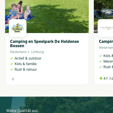
Camping en Speelpark De Heldense
Campin
Bossen
Nederla
Nederland
Limburg
Kids &
Actief & outdoor
Meren
Kids & familie
Rust 
Rust & natuur
4.1
(
1
(
)
Wähle Qualität aus.