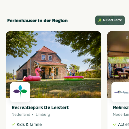
Essen und Trinken
Brood verkrijgbaar op
Restaurant (< 100m)
camping
Winkel (< 100m)
Ferienhäuser in der Region
Auf der Karte
Snackbar en/of
afhaalmaaltijden (< 100m)
Recreatiepark De Leistert
Rekrea
Nederland
Limburg
Nederla
Kids & familie
Actie