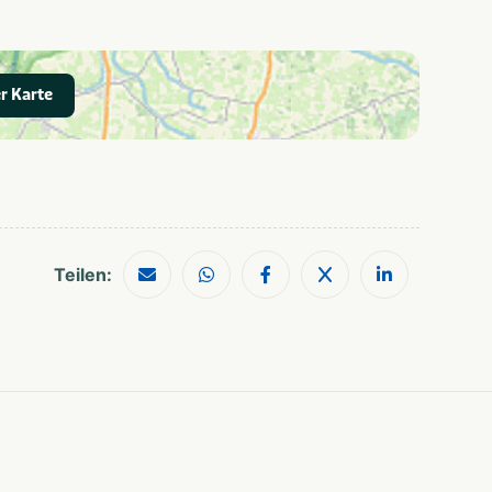
Golfbaan
Wandelroutes
Restaurants
Musea en kastelen
Shoppen
r Karte
Teilen: