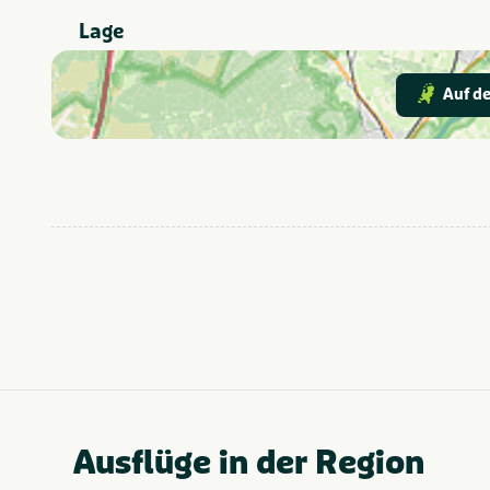
Lage
Attractiepark
In der Nähe
Dierentuin
Fietsroutes
Auf de
Rust & natuur
Thema
Overijssel
Provinz und Region
Ausflüge in der Region