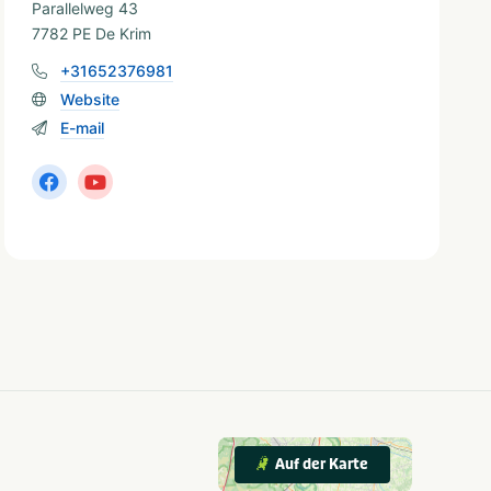
Parallelweg 43
7782 PE De Krim
+31652376981
Website
E-mail
Auf der Karte