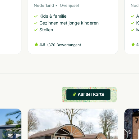
Nederland
Overijssel
Ned
Kids & familie
A
Gezinnen met jonge kinderen
K
Stellen
M
4.5
(
)
4
370 Bewertungen
Auf der Karte