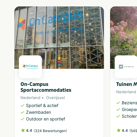
On-Campus
Tuinen M
Sportaccommodaties
Nederland
Nederland
Overijssel
Bezien
Sportief & actief
Groepe
Zwembaden
Schole
Outdoor en sportief
4.4
(
)
4.4
(
324 Bewertungen
549