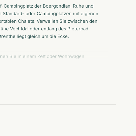
of-Campingplatz der Boergondian. Ruhe und
den Standard- oder Campingplätzen mit eigenen
ortablen Chalets. Verweilen Sie zwischen den
rüne Vechtdal oder entlang des Pieterpad.
renthe liegt gleich um die Ecke.
nen Sie in einem Zelt oder Wohnwagen
sen Einrichtungen bieten wir auch die
us der gesamten Ferienregion Hardenberg,
ch über eine Nachtdialyseeinrichtung.
derne Sanitäranlagen (4 Duschen und 4
de. Sie können die Waschmaschine, den
aus wurden auf 4 Stellplätzen private
aligen Stall abgestellt und aufgeladen werden.
 denen Sie Ihr Auto problemlos neben Ihrem