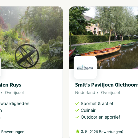
ien Ruys
Smit's Paviljoen Giethoor
Overijssel
Nederland
Overijssel
swaardigheden
Sportief & actief
n
Culinair
n
Outdoor en sportief
)
3.9
(
)
 Bewertungen
2126 Bewertungen