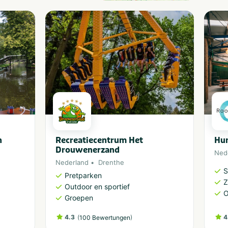
n
Recreatiecentrum Het
Hu
Drouwenerzand
Ned
Nederland
Drenthe
S
Pretparken
Outdoor en sportief
O
Groepen
4.3
(
)
4
100 Bewertungen