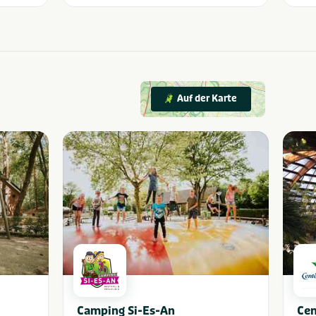
Auf der Karte
Camping Si-Es-An
Cen