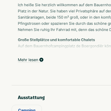
Ich heiße Sie herzlich willkommen auf dem Bauernh
Platz in der Natur. Sie haben viel Privatsphäre auf 
Sanitäranlagen, beide 150 m² groß, oder in den komf
Pfingstrosen oder spazieren Sie durch das schöne g
Nehmen Sie ruhig Ihr Fahrrad mit, denn das schöne D
Große Stellplätze und komfortable Chalets
Auf dem Bauernhofcampingplatz de Boergondiër kön
campen oder in einem Chalet übernachten. Neben die
Möglichkeit der Hämodialyse für Dialysepatienten a
Mehr lesen
Coevorden und Dalen. Seit Juli 2016 verfügen wir au
Einrichtungen
Das Toilettengebäude ist komplett ausgestattet. Mo
Toiletten) und Fußbodenheizung im gesamten Gebäu
Trockner und den Kühlschrank benutzen. Darüber hin
Ausstattung
Sanitäranlagen installiert. Fahrräder können im ehem
Neben den großzügigen Stellplätzen von 180 m², auf
Camping