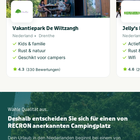
Vakantiepark De Wiltzangh
Jelly's
Nederland
Drenthe
Nederla
Kids & familie
Actie
Rust & natuur
Rust 
Geschikt voor campers
Wifi
4.3
(
)
4.6
(
330 Bewertungen
2
Wähle Qualität aus.
Deshalb entscheiden Sie sich für einen von
RECRON anerkannten Campingplatz
Dein Urlaub in den Niederlanden beginnt bei einem von