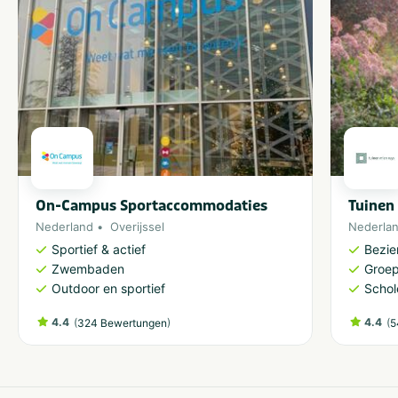
Populäre Filter
Wifi
Families met kinderen
Geschikt voor campers
Dichtbij centrum
stad/plaats
Met zwembad
Größe des Campingplatzes
Klein: < 60 plaatsen
On-Campus Sportaccommodaties
Tuinen
Nederland
Overijssel
Nederla
Sportief & actief
Bezi
Zwembaden
Groe
Outdoor en sportief
Schol
4.4
(
)
4.4
(
324 Bewertungen
5