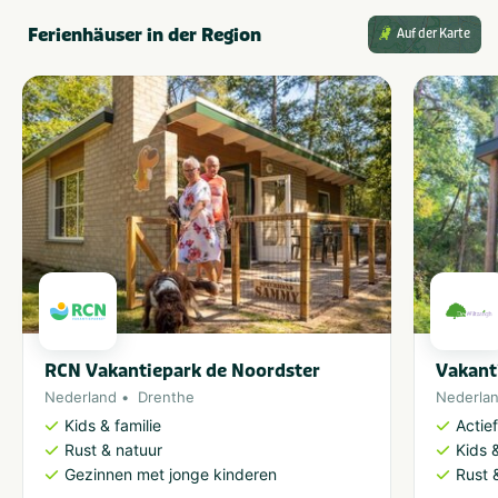
Ferienhäuser in der Region
Auf der Karte
RCN Vakantiepark de Noordster
Vakant
Nederland
Drenthe
Nederla
Kids & familie
Actie
Rust & natuur
Kids &
Gezinnen met jonge kinderen
Rust 