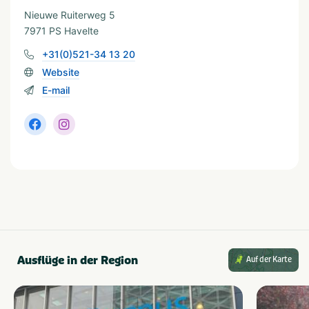
Nieuwe Ruiterweg 5
Geeignet für
7971 PS Havelte
Geschikt voor kinderen
Rolstoeltoegang
+31(0)521-34 13 20
Geschikt voor alle
Website
leeftijden
E-mail
Ferienunterkünfte
Staanplaats
Huuraccommodatie
Mindestfläche des Stellplatzes (m²)
van 100 tot 120
Art der Unterkunft
Stacaravan
Groepsaccommodatie
Ausflüge in der Region
Auf der Karte
Chalet