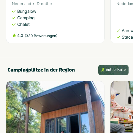
Nederland
Drenthe
Nederla
Bungalow
Camping
Chalet
Aan w
4.3
(
)
330 Bewertungen
Staca
Campingplätze in der Region
Auf der Karte