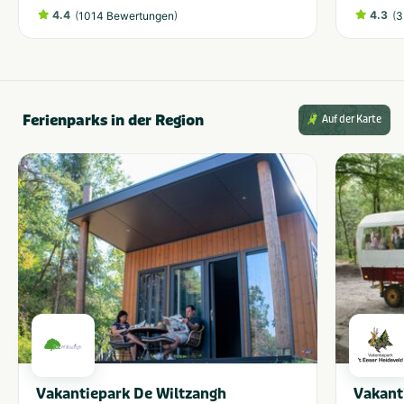
4.4
(
)
4.3
(
1014 Bewertungen
3
Ferienparks in der Region
Auf der Karte
Vakantiepark De Wiltzangh
Vakant