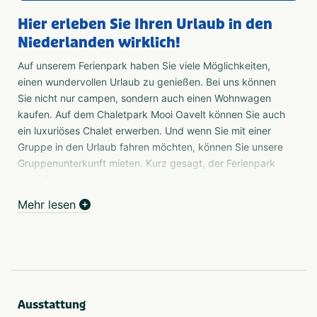
Hier erleben Sie Ihren Urlaub in den
Niederlanden wirklich!
Auf unserem Ferienpark haben Sie viele Möglichkeiten,
einen wundervollen Urlaub zu genießen. Bei uns können
Sie nicht nur campen, sondern auch einen Wohnwagen
kaufen. Auf dem Chaletpark Mooi Oavelt können Sie auch
ein luxuriöses Chalet erwerben. Und wenn Sie mit einer
Gruppe in den Urlaub fahren möchten, können Sie unsere
Gruppenunterkunft mieten. Kurz gesagt, der Ferienpark
Mooi Oavelt bietet Ihnen viele Möglichkeiten für einen
erholsamen Urlaub.
Mehr lesen
Einrichtungen
Als Gast können Sie die von uns angebotenen
Einrichtungen in vollen Zügen genießen. Einzigartig auf
unserem Ferienpark ist das überdachte und beheizte
Schwimmbad mit Arenadach. Bei schönem Wetter öffnet
Ausstattung
sich das Dach und Sie können das Freibad genießen. Ist