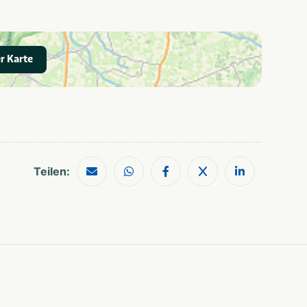
Wandelroutes
Rust & natuur
Strand & zee
r Karte
Noordzee
Teilen: