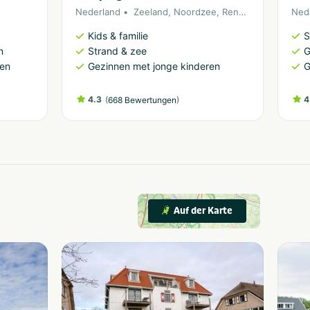
Nederland
Zeeland
,
Noordzee
,
Renesse
Ned
Kids & familie
S
n
Strand & zee
G
ren
Gezinnen met jonge kinderen
G
4.3
(
)
4
668 Bewertungen
Auf der Karte