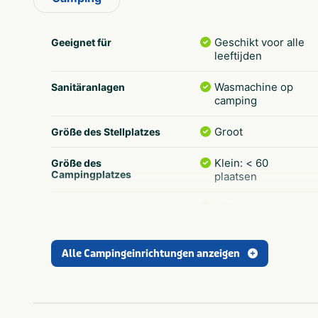
den größten Wald in Zeeland mit über 300 Hektar in e
wenigen sogenannten Südstrände in den Niederlande
kilometerweit wandern und dann durch die breiten D
Geschikt voor alle
Geeignet für
leeftijden
es verschiedene Wanderwege sowie Reitwege und ei
werden im Wald verschiedene Ausflüge angeboten.
Wasmachine op
Sanitäranlagen
camping
Groot
Größe des Stellplatzes
Klein: < 60
Größe des
Campingplatzes
plaatsen
Wifi
Populäre Filter
Honden
toegestaan
Alle Campingeinrichtungen anzeigen
Staanplaats
Ferienunterkünfte
Fietsroutes
In der Nähe
Golfbaan