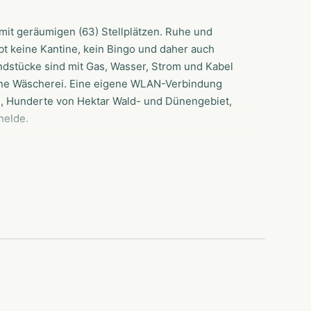
k mit geräumigen (63) Stellplätzen. Ruhe und
t keine Kantine, kein Bingo und daher auch
dstücke sind mit Gas, Wasser, Strom und Kabel
eine Wäscherei. Eine eigene WLAN-Verbindung
nd, Hunderte von Hektar Wald- und Dünengebiet,
helde.
ark 't Moolhof in Westenschouwen zu
ck können Sie bereits auf unserer Website
 sich bitte an die Rezeption des
schouwen. Telefonnummer (+31) 0111 658888
t der Chaletpark 't Moolhof direkt am Rand der
lhof-Park aus erreichen Sie den Strand und