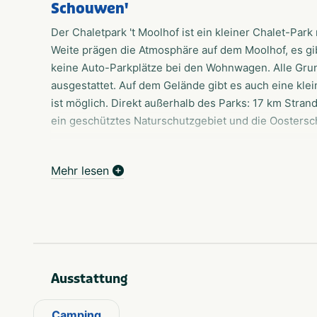
Schouwen'
Der Chaletpark 't Moolhof ist ein kleiner Chalet-Par
Weite prägen die Atmosphäre auf dem Moolhof, es gib
keine Auto-Parkplätze bei den Wohnwagen. Alle Grun
ausgestattet. Auf dem Gelände gibt es auch eine kl
ist möglich. Direkt außerhalb des Parks: 17 km Stra
ein geschütztes Naturschutzgebiet und die Oostersc
Zum Verkauf
Natürlich sind Sie herzlich eingeladen, den Chaletp
Mehr lesen
besichtigen. Für einen umfassenden visuellen Eindru
vorbeischauen. Für weitere Informationen wenden Sie
Campingplatzes Duinoord - Steenweg 16 in Westen
oder per E-Mail duinoord@ardoer.com
Wunderschöne Umgebung
Ausstattung
15 Minuten zu Fuß vom Wald und Strand entfernt, lieg
zerklüfteten Dünen der 'Kop van Schouwen'. Vom Moo
Camping