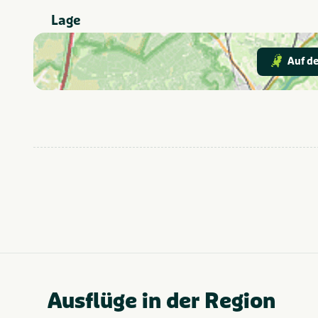
Restaurants
Lage
Actief & outdoor
Thema
Auf de
Zeeland
Provinz und Region
Ausflüge in der Region