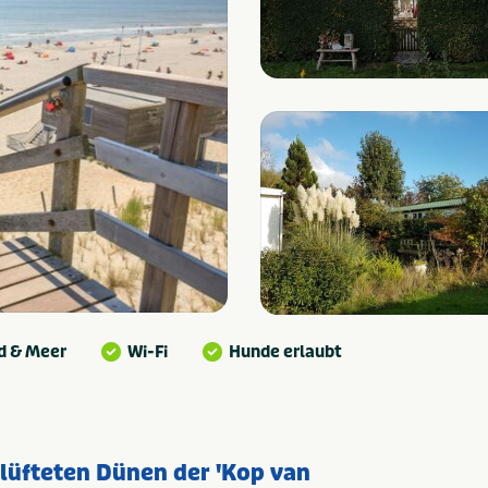
d & Meer
Wi-Fi
Hunde erlaubt
klüfteten Dünen der 'Kop van