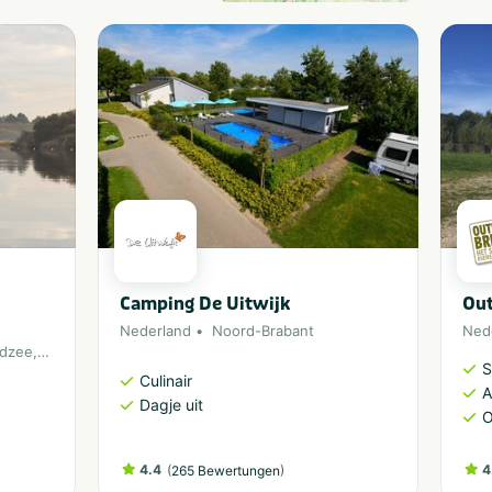
Camping De Uitwijk
Out
Nederland
Noord-Brabant
Ned
dzee
,
Ouddorp
S
Culinair
A
Dagje uit
O
4.4
(
)
4
265 Bewertungen