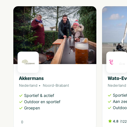
Akkermans
Wato-Ev
Nederland
Noord-Brabant
Nederland
Sportief
Sportief & actief
Aan ze
Outdoor en sportief
Outdoor
Groepen
4.8
(
122
(
)