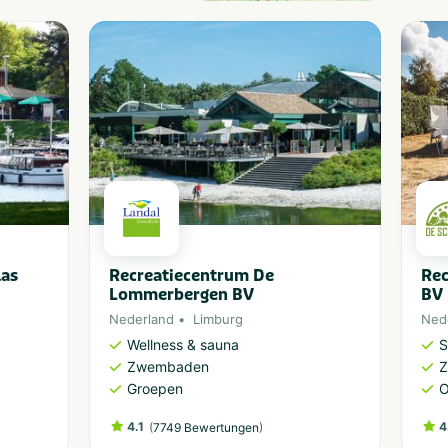
las
Recreatiecentrum De
Rec
Lommerbergen BV
BV
Nederland
Limburg
Ned
Wellness & sauna
S
Zwembaden
Groepen
O
4.1
(
)
4
7749 Bewertungen