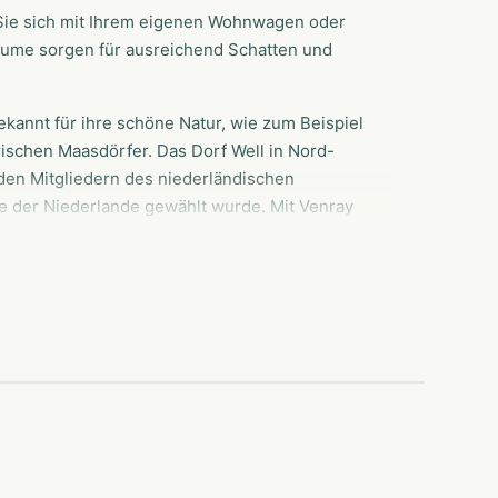
 Sie sich mit Ihrem eigenen Wohnwagen oder
äume sorgen für ausreichend Schatten und
kannt für ihre schöne Natur, wie zum Beispiel
ischen Maasdörfer. Das Dorf Well in Nord-
den Mitgliedern des niederländischen
e der Niederlande gewählt wurde. Mit Venray
e, die zum gemütlichen Spazieren und Entdecken