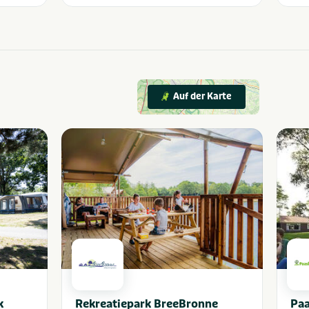
Auf der Karte
k
Rekreatiepark BreeBronne
Paa