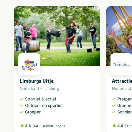
Limburgs Uitje
Attracti
Nederland
Limburg
Nederland
Sportief & actief
Pretpa
Outdoor en sportief
Groepe
Groepen
Schole
4.6
(
)
4.6
(
443 Bewertungen
335