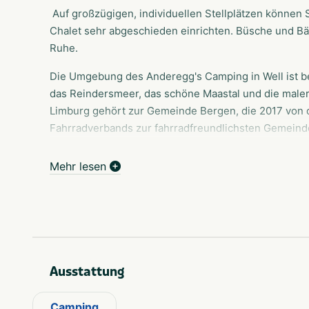
Auf großzügigen, individuellen Stellplätzen können
Chalet sehr abgeschieden einrichten. Büsche und B
Ruhe.
Die Umgebung des Anderegg's Camping in Well ist be
das Reindersmeer, das schöne Maastal und die maler
Limburg gehört zur Gemeinde Bergen, die 2017 von 
Fahrradverbands zur fahrradfreundlichsten Gemeind
und Venlo gibt es zwei Städte in unmittelbarer Näh
einladen.
Mehr lesen
Ausstattung
Camping