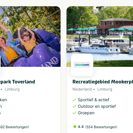
epark Toverland
Recreatiegebied Mookerp
Limburg
Nederland
Limburg
rken
Sportief & actief
n
Outdoor en sportief
n
Groepen
)
4.4
(
)
92 Bewertungen
554 Bewertungen