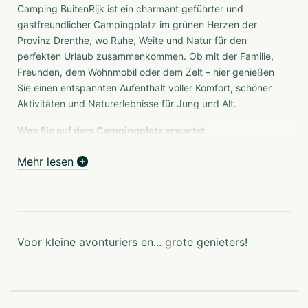
Camping BuitenRijk ist ein charmant geführter und
gastfreundlicher Campingplatz im grünen Herzen der
Provinz Drenthe, wo Ruhe, Weite und Natur für den
perfekten Urlaub zusammenkommen. Ob mit der Familie,
Freunden, dem Wohnmobil oder dem Zelt – hier genießen
Sie einen entspannten Aufenthalt voller Komfort, schöner
Aktivitäten und Naturerlebnisse für Jung und Alt.
Was Sie auf dem Campingplatz erwartet
Auf Camping BuitenRijk dreht sich alles um einen
Mehr lesen
unbeschwerten Urlaub an der frischen Luft. Der
Campingplatz liegt mitten in der Natur und ist
verkehrsberuhigt gestaltet – ideal für Familien und Kinder,
die sicher spielen können. Autos werden am Eingang
geparkt, sodass Sie die Ruhe und den großzügigen Platz
Voor kleine avonturiers en... grote genieters!
in vollen Zügen genießen können.
Stellplätze & Unterkünfte
Großzügige Stellplätze für Zelt, Wohnwagen oder