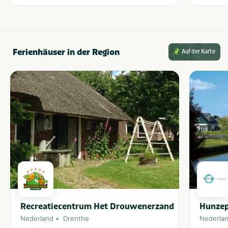
Ferienhäuser in der Region
Auf der Karte
Recreatiecentrum Het Drouwenerzand
Hunze
Nederland
Drenthe
Nederla