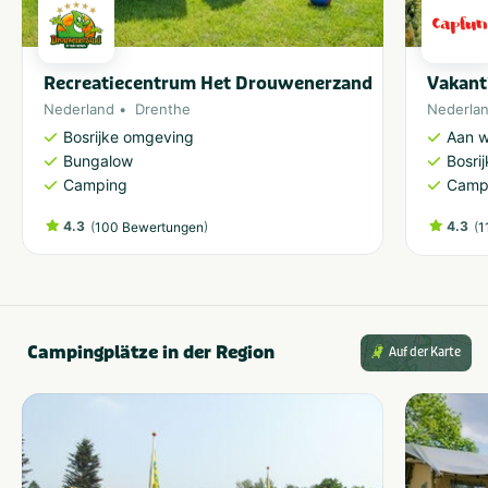
Recreatiecentrum Het Drouwenerzand
Vakant
Nederland
Drenthe
Nederla
Bosrijke omgeving
Aan w
Bungalow
Bosri
Camping
Camp
4.3
(
)
4.3
(
100 Bewertungen
1
Campingplätze in der Region
Auf der Karte