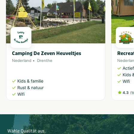
Camping De Zeven Heuveltjes
Recrea
Nederland
Drenthe
Nederla
Actie
Kids &
Kids & familie
Wifi
Rust & natuur
4.3
(
1
Wifi
Wähle Qualität aus.