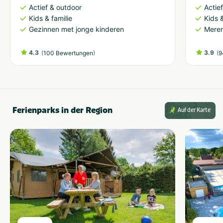
Actief & outdoor
Actie
Kids & familie
Kids &
Gezinnen met jonge kinderen
Meren
4.3
(
)
3.9
(
100 Bewertungen
9
Ferienparks in der Region
Auf der Karte