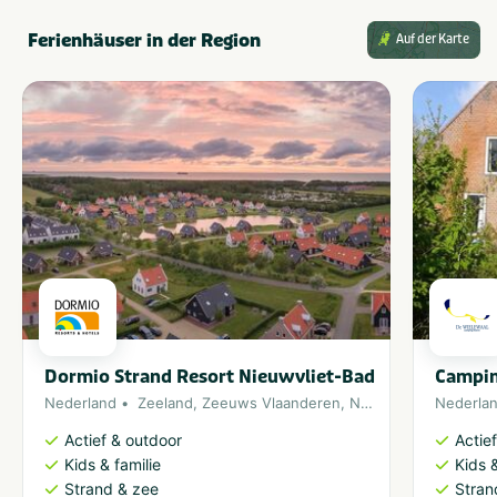
Ferienhäuser in der Region
Auf der Karte
Dormio Strand Resort Nieuwvliet-Bad
Campin
Nederland
Zeeland
,
Zeeuws Vlaanderen
,
Noordzee
Nederla
Actief & outdoor
Actie
Kids & familie
Kids &
Strand & zee
Stran