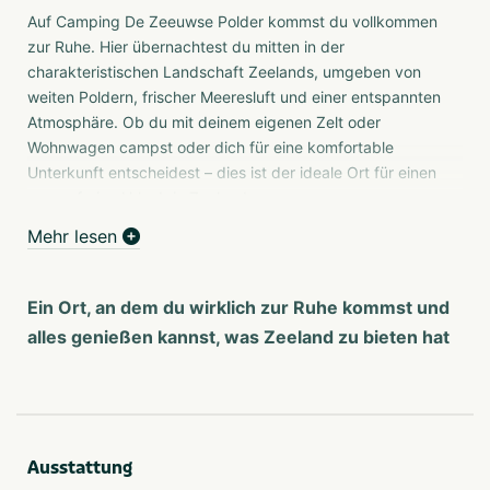
Auf Camping De Zeeuwse Polder kommst du vollkommen
zur Ruhe. Hier übernachtest du mitten in der
charakteristischen Landschaft Zeelands, umgeben von
weiten Poldern, frischer Meeresluft und einer entspannten
Atmosphäre. Ob du mit deinem eigenen Zelt oder
Wohnwagen campst oder dich für eine komfortable
Unterkunft entscheidest – dies ist der ideale Ort für einen
sorgenfreien Urlaub in Zeeland.
Mehr lesen
Übernachten in der zeeländischen Landschaft
Auf diesem Campingplatz genießt du großzügige
Ein Ort, an dem du wirklich zur Ruhe kommst und
Stellplätze, auf denen du viel Privatsphäre und Ruhe
erlebst. Die grüne Umgebung und die weiten Ausblicke
alles genießen kannst, was Zeeland zu bieten hat
sorgen für das typische Urlaubsgefühl, für das Zeeland
bekannt ist. Wenn du etwas mehr Komfort suchst, stehen
dir auch gemütliche Unterkünfte zur Verfügung, sodass
du deinen Aufenthalt ganz entspannt genießen kannst.
Ausstattung
Für wen ist dieser Campingplatz ideal?