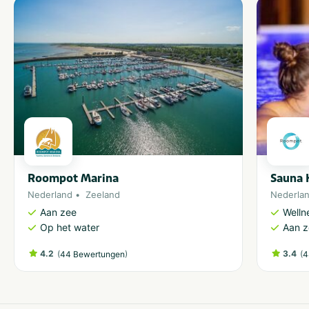
Roompot Marina
Sauna 
Nederland
Zeeland
Nederla
Aan zee
Welln
Op het water
Aan 
4.2
(
)
3.4
(
44 Bewertungen
4