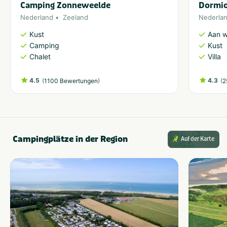
Camping Zonneweelde
Dormio
Nederland
Zeeland
Nederla
Kust
Aan w
Camping
Kust
Chalet
Villa
4.5
(
)
4.3
(
1100 Bewertungen
2
Campingplätze in der Region
Auf der Karte