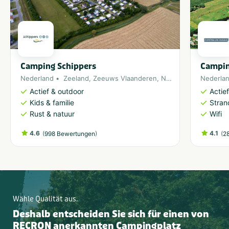
Camping Schippers
Campin
Nederland
Zeeland
,
Zeeuws Vlaanderen
,
Noordzee
Nederla
Actief & outdoor
Actie
Kids & familie
Stran
Rust & natuur
Wifi
4.6
(
)
4.1
(
998 Bewertungen
2
Wähle Qualität aus.
Deshalb entscheiden Sie sich für einen von
RECRON anerkannten Campingplatz