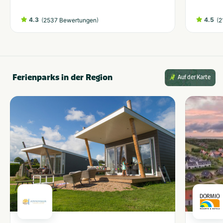
4.3
(
)
4.5
(
2537 Bewertungen
2
Ferienparks in der Region
Auf der Karte