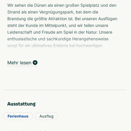
Wir sehen die Dünen als einen großen Spielplatz und den
Strand als einen Vergnügungspark, bei dem die
Brandung die größte Attraktion ist. Bei unseren Ausflügen
steht der Kunde im Mittelpunkt, und wir teilen unsere
Leidenschaft und Freude am Spiel in der Natur. Unsere
enthusiastische und sachkundige Herangehensweise
sorgt für ein ultimatives Erlebnis bei hochwertigen
Ausflügen. Kurz gesagt: professionelles Spielen im Freien!
Wir sind am Strand von Schoorl in der Nordspitze von
Mehr lesen
Nord-Holland ansässig. Unser Büro befindet sich am
Strand und ist somit mitten in unserem Arbeitsgebiet.
Betriebsausflüge in den Niederlanden
Einfach mit Ihrem Unternehmen, Ihren Geschäftspartnern,
Freunden oder Ihrer Familie unterwegs sein. Locker,
Ausstattung
gesellig und inspirierend! Entspannt an
Betriebsausflügen, Familienausflügen, Sommerlagern und
Ferienhaus
Ausflug
Schulausflügen teilnehmen, die für alle Spaß machen.
Kreativität, ein wenig Wettbewerb und vor allem viel Spaß