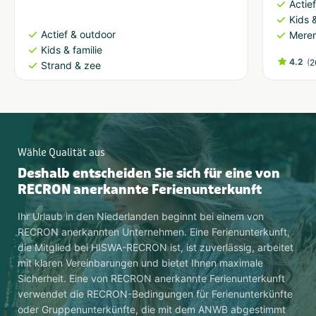
Actie
Kids &
Actief & outdoor
Meren
Kids & familie
4.2
(
2
Strand & zee
Wähle Qualität aus
Deshalb entscheiden Sie sich für eine von
RECRON anerkannte Ferienunterkunft
Ihr Urlaub in den Niederlanden beginnt bei einem von
RECRON anerkannten Unternehmen. Eine Ferienunterkunft,
die Mitglied bei HISWA-RECRON ist, ist zuverlässig, arbeitet
mit klaren Vereinbarungen und bietet Ihnen maximale
Sicherheit. Eine von RECRON anerkannte Ferienunterkunft
verwendet die RECRON-Bedingungen für Ferienunterkünfte
oder Gruppenunterkünfte, die mit dem ANWB abgestimmt