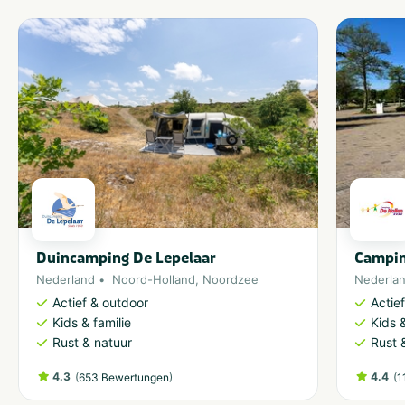
Duincamping De Lepelaar
Campin
Nederland
Noord-Holland
,
Noordzee
Nederla
Actief & outdoor
Actie
Kids & familie
Kids &
Rust & natuur
Rust 
4.3
(
)
4.4
(
653 Bewertungen
1