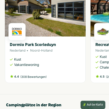
Dormio Park Scorleduyn
Recrea
Nederland
Noord-Holland
Nederla
Kust
Kust
Camp
Vakantiewoning
Chale
4.4
(
)
4.5
(
308 Bewertungen
2
Campingplätze in der Region
Auf der Karte