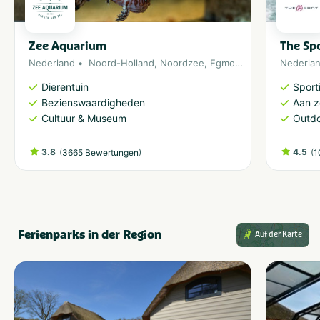
Zee Aquarium
The Sp
Nederland
Noord-Holland
,
Noordzee
,
Egmond aan Zee
Nederla
Dierentuin
Sporti
Bezienswaardigheden
Aan 
Cultuur & Museum
Outdo
3.8
(
)
4.5
(
3665 Bewertungen
1
Ferienparks in der Region
Auf der Karte