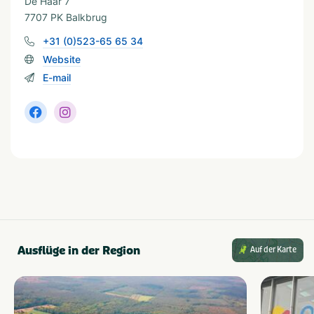
De Haar 7
Camping
Safaritent
7707 PK Balkbrug
Bijzondere accommodatie
+31 (0)523-65 65 34
Website
In der Nähe
E-mail
Attractiepark
Restaurants
Dierentuin
Wandelroutes
Fietsroutes
Ausflüge in der Region
Auf der Karte