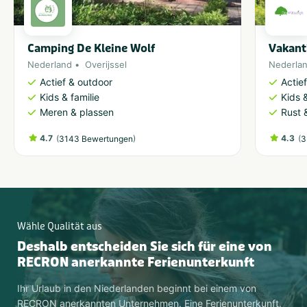
Camping De Kleine Wolf
Vakant
Nederland
Overijssel
Nederla
Actief & outdoor
Actie
Kids & familie
Kids &
Meren & plassen
Rust 
4.7
(
)
4.3
(
3143 Bewertungen
3
Wähle Qualität aus
Deshalb entscheiden Sie sich für eine von
RECRON anerkannte Ferienunterkunft
Ihr Urlaub in den Niederlanden beginnt bei einem von
RECRON anerkannten Unternehmen. Eine Ferienunterkunft,