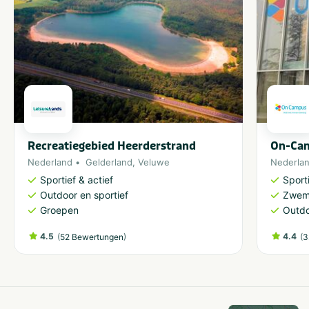
Recreatiegebied Heerderstrand
On-Ca
Nederland
Gelderland
,
Veluwe
Nederla
Sportief & actief
Sporti
Outdoor en sportief
Zwem
Groepen
Outdo
4.5
(
)
4.4
(
52 Bewertungen
3