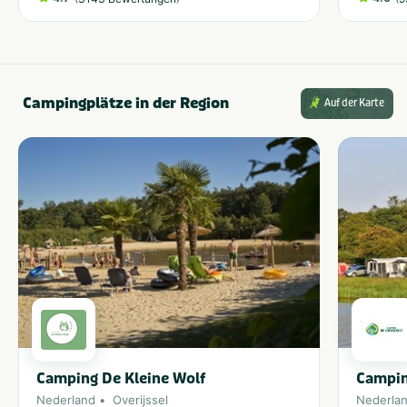
Campingplätze in der Region
Auf der Karte
Camping De Kleine Wolf
Campin
Nederland
Overijssel
Nederla