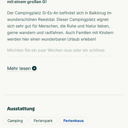
mit einem großen G!
Der Campingplatz Si-Es-An befindet sich in Balkbrug im
wunderschönen Reestdal. Dieser Campingplatz eignet
sich sehr gut für Menschen, die Ruhe und Natur lieben,
gerne wandern und radfahren. Auch Familien mit Kindern
werden hier einen wunderbaren Urlaub erleben!
Möchten Sie ein paar Wochen raus oder ein schönes
langes Wochenende genießen? Weg von all dem Trubel
und der Hektik und Zeit für Ruhe und Entspannung
Mehr lesen
nehmen? Oder die Zeit mit der Familie genießen?
Kommen Sie nach Si-Es-An und erfreuen Sie sich an
diesem wunderschönen grünen Campingplatz im
schönen Overijsselse Reestdal und entdecken Sie, was
ein guter Urlaub für Sie tun kann!
Vom Campingplatz aus gibt es vielfältige Möglichkeiten,
Ausstattung
die Sie zu Fuß oder mit dem Fahrrad nutzen können, um
die Schönheiten der Umgebung zu entdecken. Das
Camping
Ferienpark
Ferienhaus
ganze Jahr über sind Sie in der Brasserie de Boerderij