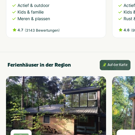
Actief & outdoor
Actie
Kids & familie
Kids &
Meren & plassen
Rust 
4.7
(
)
4.6
(
3143 Bewertungen
9
Ferienhäuser in der Region
Auf der Karte