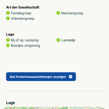
willkommen, einem wunderschön umgebauten
Art der Gesellschaft
Bauernhaus und einem köstlichen Restaurant. Es gibt viel
Familiegroep
Mannengroep
zu erleben auf diesem kleinen Familiencampingplatz.
Vriendengroep
Gönnen Sie sich einen schönen Urlaub. Gönnen Sie sich
Camping Si-Es-An!
Lage
Bij of op camping
Landelijk
Bosrijke omgeving
Algemene gegevens
Wifi
Alle Ferienhausausstattungen anzeigen
Einrichtungen (im Freien)
Terras
Trampoline
Speelveld
Lage