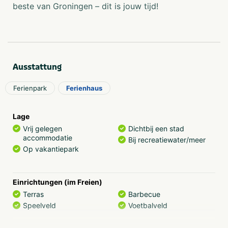
beste van Groningen – dit is jouw tijd!
Apel? Auf dem Ferienpark Emslandermeer werden Sie
sehen: Nichts geht über Groningen!
Ausstattung
Ferienpark
Ferienhaus
Lage
Vrij gelegen
Dichtbij een stad
accommodatie
Bij recreatiewater/meer
Op vakantiepark
Einrichtungen (im Freien)
Terras
Barbecue
Speelveld
Voetbalveld