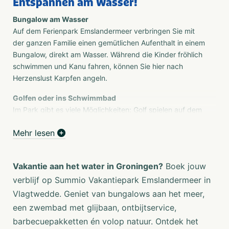
Entspannen am Wasser!
Bungalow am Wasser
Auf dem Ferienpark Emslandermeer verbringen Sie mit
der ganzen Familie einen gemütlichen Aufenthalt in einem
Bungalow, direkt am Wasser. Während die Kinder fröhlich
schwimmen und Kanu fahren, können Sie hier nach
Herzenslust Karpfen angeln.
Golfen oder ins Schwimmbad
Im Park gibt es viele Möglichkeiten: Golf spielen auf dem
5-Loch-Golfplatz, mit den Kindern eine Runde Boule
Mehr lesen
spielen oder gemeinsam mit der ganzen Familie ins
Schwimmbad gehen.
Groningen ist eine wunderschöne Ferienregion
Vakantie aan het water in Groningen?
Boek jouw
Auch die Umgebung des Ferienparks Emslandermeer
verblijf op Summio Vakantiepark Emslandermeer in
bietet viele Möglichkeiten. Machen Sie zum Beispiel eine
Vlagtwedde. Geniet van bungalows aan het meer,
lange Wander-, Fahrrad- oder Mountainbiketour durch die
een zwembad met glijbaan, ontbijtservice,
Natur. Und wie wäre es mit einem Ausflug zur Festung
barbecuepakketten én volop natuur. Ontdek het
Bourtange oder einem Besuch der Wonderwereld in Ter