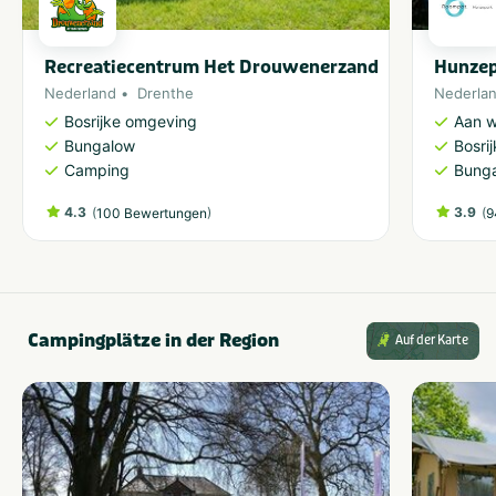
Recreatiecentrum Het Drouwenerzand
Hunze
Nederland
Drenthe
Nederla
Bosrijke omgeving
Aan w
Bungalow
Bosri
Camping
Bung
4.3
(
)
3.9
(
100 Bewertungen
9
Campingplätze in der Region
Auf der Karte