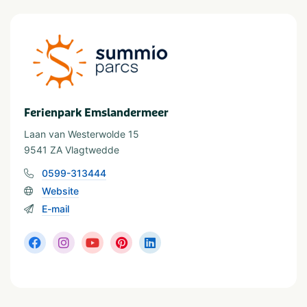
Restaurant
Bar/Café
Met zwembad
Art der Unterkunft
Vakantiehuis
Villa
Vakantiepark
Ferienpark Emslandermeer
Laan van Westerwolde 15
In der Nähe
9541 ZA Vlagtwedde
Dierentuin
Shoppen
0599-313444
Fietsroutes
Wandelroutes
Website
Golfbaan
Musea en kastelen
Restaurants
E-mail
Wassersport
Visvijver