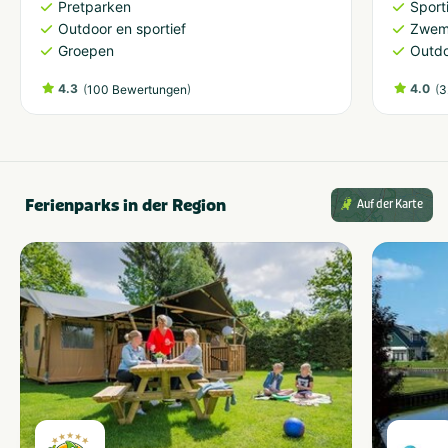
Pretparken
Sporti
Outdoor en sportief
Zwem
Groepen
Outdo
4.3
(
)
4.0
(
100 Bewertungen
3
Ferienparks in der Region
Auf der Karte