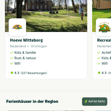
Hoeve Witteborg
Recrea
Nederland
Groningen
Nederla
Kids & familie
Actie
Rust & natuur
Kids &
Wifi
Wifi
4.3
(
)
4.3
(
227 Bewertungen
1
Ferienhäuser in der Region
Auf der Karte