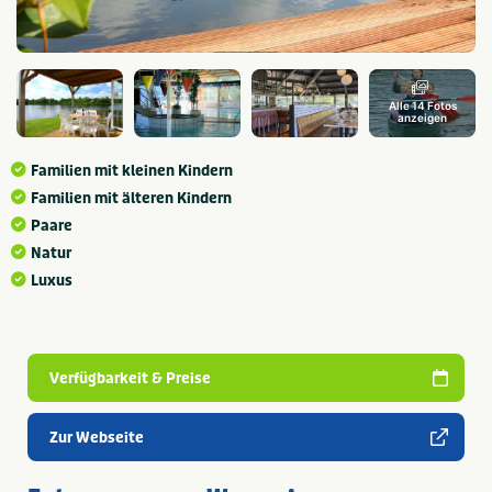
Alle 14 Fotos
anzeigen
Familien mit kleinen Kindern
Familien mit älteren Kindern
Paare
Natur
Luxus
Verfügbarkeit & Preise
Zur Webseite