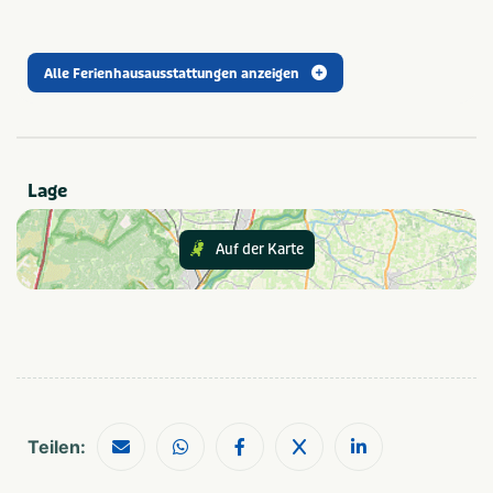
Provinz und Region
Groningen
Alle Ferienhausausstattungen anzeigen
Thema
Actief & outdoor
Meren & plassen
Kids & familie
Rust & natuur
Lage
Empfohlen für
Auf der Karte
Gezinnen met jonge
Stellen
kinderen
Natuur
Gezinnen met oudere
Luxe
kinderen
Romantisch
Einrichtungen
Zwembad (binnen)
Wifi/draadloos internet
Teilen:
Balkon en/of terras
Wifi / draadloos internet
(gratis)
Parkeren gratis