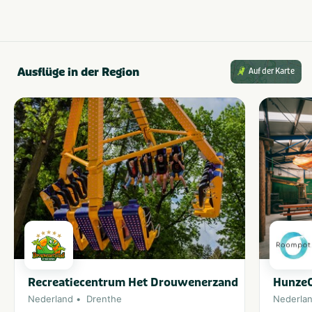
Ausflüge in der Region
Auf der Karte
Recreatiecentrum Het Drouwenerzand
HunzeO
Nederland
Drenthe
Nederla