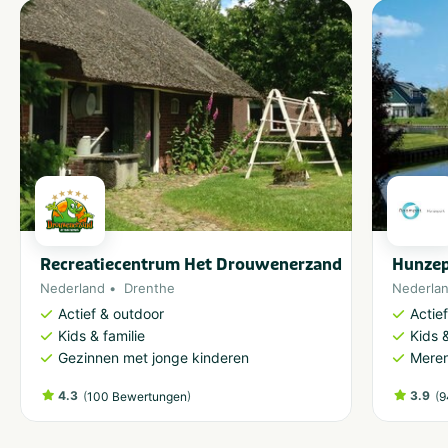
Recreatiecentrum Het Drouwenerzand
Hunze
Nederland
Drenthe
Nederla
Actief & outdoor
Actie
Kids & familie
Kids &
Gezinnen met jonge kinderen
Meren
4.3
(
)
3.9
(
100 Bewertungen
9