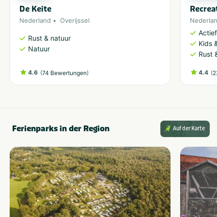
De Keite
Recrea
Nederland
Overijssel
Nederla
Actie
Rust & natuur
Kids &
Natuur
Rust 
4.6
(
)
4.4
(
74 Bewertungen
2
Ferienparks in der Region
Auf der Karte