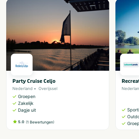
Party Cruise Celjo
Recrea
Nederland
Overijssel
Nederla
Groepen
Zakelijk
Sporti
Dagje uit
Outdo
5.0
(
)
1 Bewertungen
Groe