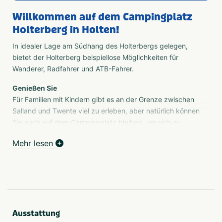
Willkommen auf dem Campingplatz
Holterberg in Holten!
In idealer Lage am Südhang des Holterbergs gelegen,
bietet der Holterberg beispiellose Möglichkeiten für
Wanderer, Radfahrer und ATB-Fahrer.
Genießen Sie
Für Familien mit Kindern gibt es an der Grenze zwischen
Salland und Twente viel zu erleben, aber natürlich können
Sie auch auf dem Campingplatz bleiben, um sich zu
vergnügen oder gar nichts zu tun.
Mehr lesen
Campingplatz
Unser Campingplatz verfügt über ca. 105 Plätze für
Touristencamping. Davon sind 60 Campingplätze. Der
Campingplatz ist in große und kleine Felder unterteilt und
alle Stellplätze sind etwa 100 m2 groß. Alle Stellplätze
sind mit 6 Ampere Strom und kostenlosem WiFi
Ausstattung
ausgestattet. Durch die Aufteilung des Parks ist für jeden