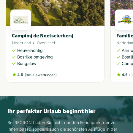
Camping de Noetselerberg
Famili
Nederland
Overijssel
Nederla
Heuvelachtig
Aan w
Bosrijke omgeving
Bosri
Bungalow
Camp
4.5
(
)
4.5
(
909 Bewertungen
3
Ihr perfekter Urlaub beginnt hier
Bei RECRON finden Sie nicht nur den Ferienpark, der zu
Ihnen passt, sondern auch die schönsten Ausflüge in der