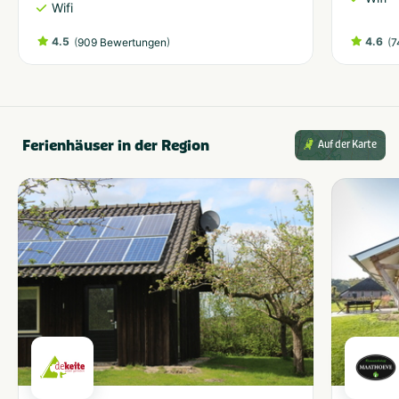
Wifi
4.5
(
)
4.6
(
909 Bewertungen
7
Ferienhäuser in der Region
Auf der Karte