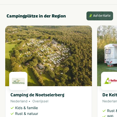
Campingplätze in der Region
Auf der Karte
Camping de Noetselerberg
De Kei
Nederland
Overijssel
Nederla
Kids & familie
Rust 
Rust & natuur
Wifi