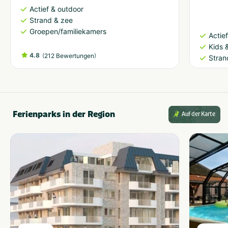
Actief & outdoor
Strand & zee
Groepen/familiekamers
Actie
Kids &
4.8
(
)
212 Bewertungen
Stran
Ferienparks in der Region
Auf der Karte