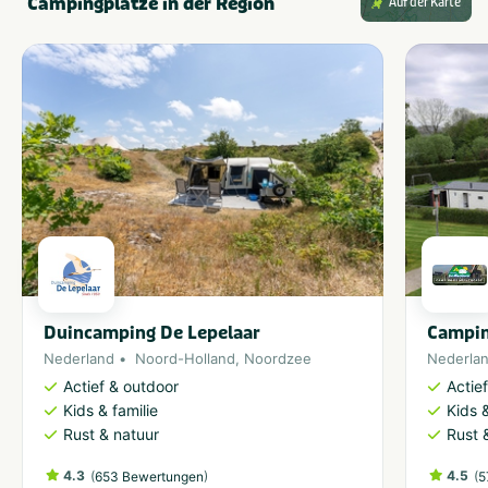
Campingplätze in der Region
Auf der Karte
Duincamping De Lepelaar
Campin
Nederland
Noord-Holland
,
Noordzee
Nederla
Actief & outdoor
Actie
Kids & familie
Kids &
Rust & natuur
Rust 
4.3
(
)
4.5
(
653 Bewertungen
5