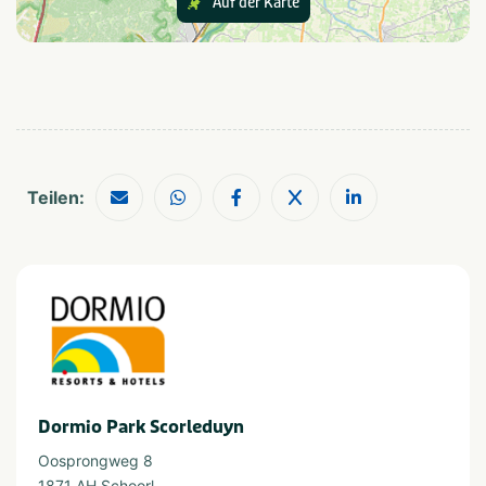
Auf der Karte
unterschiedlich eingerichtet.
Golfbaan
Wandelroutes
Restaurants
Barrierefreies Ferienhaus
Dieses Ferienhaus ist speziell für Gäste mit
Behinderungen angepasst. Das Wohnzimmer mit offener
Provinz und Region
Küche verfügt über eine höhenverstellbare Arbeitsplatte
Noord-Holland
und eine auf Sitzhöhe platzierte Kombimikrowelle. Das
geräumige Badezimmer mit Dusche ist mit
Teilen:
Sitzgelegenheit und höhenverstellbarem Waschbecken
ausgestattet. Es gibt auch eine verstellbare Toilette mit
seitlichen Haltegriffen. Das Schlafzimmer im Erdgeschoss
ist mit 2 Betten ausgestattet, von denen eines elektrisch
höhenverstellbar ist, mit einem Bettpflegerahmen und
einem Deckenlifter-System für Transfers. In diesem
Schlafzimmer befindet sich auch ein Lift mit Haltegriff, um
einen Transfer zu erleichtern. Das Schlafzimmer im
Obergeschoss verfügt über zwei Einzelbetten.
Dormio Park Scorleduyn
Oosprongweg 8
1871 AH Schoorl