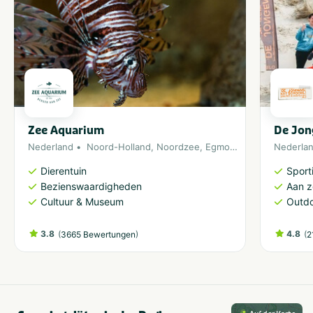
Zee Aquarium
De Jon
Nederland
Noord-Holland
,
Noordzee
,
Egmond aan Zee
Nederla
Dierentuin
Sporti
Bezienswaardigheden
Aan 
Cultuur & Museum
Outdo
3.8
(
)
4.8
(
3665 Bewertungen
2