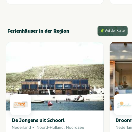
Ferienhäuser in der Region
Auf der Karte
De Jongens uit Schoorl
Droomv
Nederland
Noord-Holland
,
Noordzee
Nederla