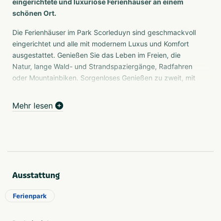
eingerichtete und luxuriöse Ferienhäuser an einem
schönen Ort.
Die Ferienhäuser im Park Scorleduyn sind geschmackvoll
eingerichtet und alle mit modernem Luxus und Komfort
ausgestattet. Genießen Sie das Leben im Freien, die
Natur, lange Wald- und Strandspaziergänge, Radfahren
oder Mountainbiken. Sorgenloses Genießen zu zweit, mit
der Familie oder mit Freunden. Unterwegs sein, auf ein
Getränk gehen, Kunst und Kultur aufsaugen, einkaufen
Mehr lesen
oder einfach mal gar nichts tun. Park Scorleduyn in
Schoorl (Nord-Holland) bietet Ihnen diese großartige
Gelegenheit. Entdecken Sie die wunderschöne
Umgebung, die Schoorl Ihnen zu bieten hat.
Ferienhaus
Ausstattung
Das Ferienhaus für maximal 4 Personen im Park
Scorleduyn ist geschmackvoll eingerichtet und mit allem
Ferienpark
modernen Luxus und Komfort ausgestattet. Im
Erdgeschoss finden Sie einen hellen, großzügigen