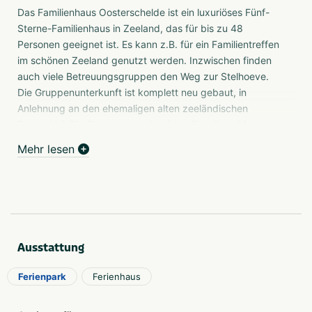
Das Familienhaus Oosterschelde ist ein luxuriöses Fünf-
Sterne-Familienhaus in Zeeland, das für bis zu 48
Personen geeignet ist. Es kann z.B. für ein Familientreffen
im schönen Zeeland genutzt werden. Inzwischen finden
auch viele Betreuungsgruppen den Weg zur Stelhoeve.
Die Gruppenunterkunft ist komplett neu gebaut, in
Anlehnung an den ehemaligen alten zeeländischen
Bauernhof. Die Gruppenunterkunft verfügt über 14
Zimmer, jedes mit einem eigenen Badezimmer mit
Mehr lesen
Dusche, Toilette und Waschbecken. 4 Zimmer haben ein
echtes, altmodisches Bettgestell.
Selbstverpflegung
Die Gruppenunterkunft verfügt über eine große Catering-
Küche mit u.a. 2 Herden, einem Backofen und einer
Ausstattung
professionellen Spülmaschine. Damit ist es durchaus
möglich, die Unterkunft als Selbstversorger zu buchen.
Ferienpark
Ferienhaus
Komplette Verpflegung
Es ist auch möglich, die Verpflegung an einen Koch