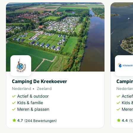
Camping De Kreekoever
Campin
Nederland
Zeeland
Nederla
Actief & outdoor
Actie
Kids & familie
Kids &
Meren & plassen
Meren
4.7
(
)
4.4
(
244 Bewertungen
1