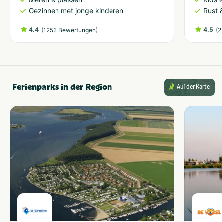
Gezinnen met jonge kinderen
Rust 
4.4
(
)
4.5
(
1253 Bewertungen
2
Ferienparks in der Region
Auf der Karte