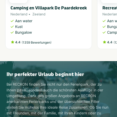
Camping en Villapark De Paardekreek
Recrea
Nederland
Zeeland
Nederla
Aan water
Aan w
Kust
Bung
Bungalow
Camp
4.4
(
)
4.4
(
1359 Bewertungen
1
Ihr perfekter Urlaub beginnt hier
Bei RECRON finden Sie nicht nur den Ferienpark, der zu
Ihnen passt, sondern auch die schönsten Ausflüge in der
Umgebung. Dank des großen Angebots an RECRON
anerkannten Ferienparks und der übersichtlichen Filter
stellen Sie mühelos Ihre ideale Reise zusammen. Ob Sie nun
mit Freunden, mit der Familie, mit Ihren Kindern oder zu