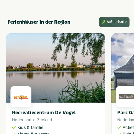
Ferienhäuser in der Region
Auf der Karte
Recreatiecentrum De Vogel
Parc G
Nederland
Zeeland
Nederla
Kids & familie
Actie
Meren & plassen
Kids &