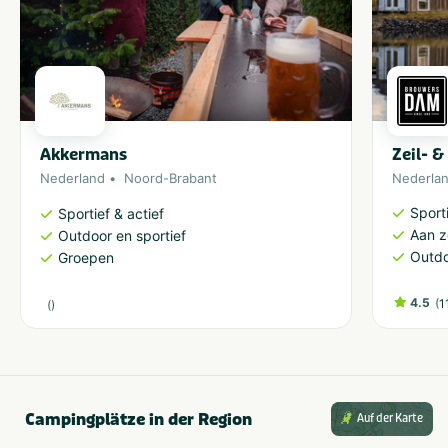
Akkermans
Zeil- 
Nederland
Noord-Brabant
Nederla
Sporti
Sportief & actief
Aan 
Outdoor en sportief
Outdo
Groepen
4.5
(
1
(
)
Campingplätze in der Region
Auf der Karte