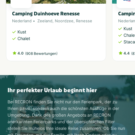
Camping Duinhoeve Renesse
Campin
Nederland
Zeeland
,
Noordzee
,
Renesse
Nederla
Kust
Kust
Chale
Chalet
Staca
4.0
(
)
4.4
(
908 Bewertungen
8
Ihr perfekter Urlaub beginnt hier
Bei RECRON finden Sie nicht nur den Ferienpark, der zu
Ihnen passt, sondern auch die schönsten Ausflüge in der
Umgebung. Dank des großen Angebots an RECRON
anerkannten Ferienparks und der übersichtlichen Filter
stellen Sie mühelos Ihre ideale Reise zusammen. Ob Sie nun
mit Freunden, mit der Familie, mit Ihren Kindern oder zu