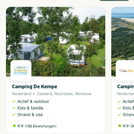
Camping De Kempe
Campin
Nederland
Zeeland
,
Noordzee
,
Renesse
Nederla
Actief & outdoor
Actie
Kids & familie
Kids &
Strand & zee
Stran
4.0
(
)
4.0
(
188 Bewertungen
9