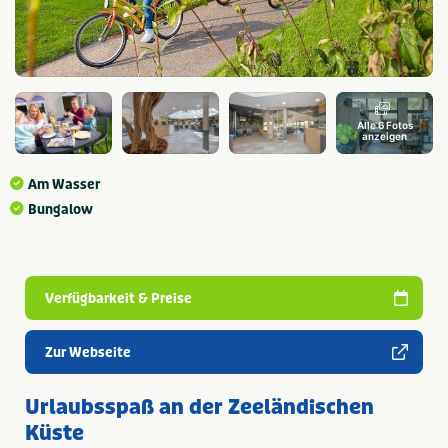
Alle 6 Fotos
anzeigen
Am Wasser
Bungalow
Verfügbarkeit & Preise
Zur Webseite
Urlaubsspaß an der Zeeländischen
Küste