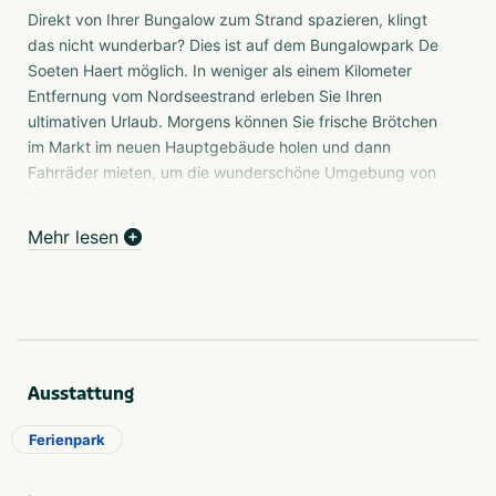
Direkt von Ihrer Bungalow zum Strand spazieren, klingt
das nicht wunderbar? Dies ist auf dem Bungalowpark De
Soeten Haert möglich. In weniger als einem Kilometer
Entfernung vom Nordseestrand erleben Sie Ihren
ultimativen Urlaub. Morgens können Sie frische Brötchen
im Markt im neuen Hauptgebäude holen und dann
Fahrräder mieten, um die wunderschöne Umgebung von
Zeeland zu erkunden. Wie wäre es mit dem gemütlichen
Renesse, mit vielen Geschäften, Cafés und
Mehr lesen
Ausgehmöglichkeiten? Oder entscheiden Sie sich für
Abenteuer und gehen Sie auf das Wasser, um zu surfen,
segeln, tauchen oder zu angeln. Am Ende des Tages
können Sie im Selbstbedienungsrestaurant Kitchen & Bar
eine leckere Mahlzeit essen, ohne selbst kochen zu
müssen. Auch für die Kinder gibt es viel zu erleben mit
Ausstattung
dem Kids Club, dem Indoor-Spielplatz, verschiedenen
Spielplätzen und kostenlosen Sport- und
Ferienpark
Animationsaktivitäten. Und wenn das Wetter mal nicht
mitspielt, sorgt das subtropische Schwimmparadies des