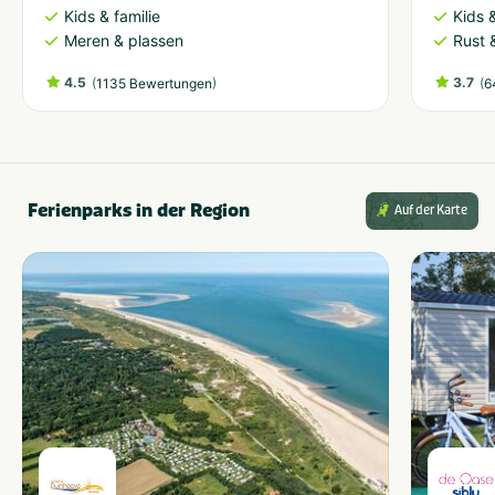
Kids & familie
Kids &
Meren & plassen
Rust 
4.5
(
)
3.7
(
1135 Bewertungen
6
Ferienparks in der Region
Auf der Karte