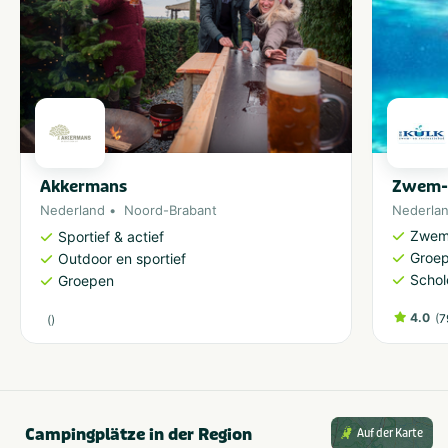
Akkermans
Zwem- 
Nederland
Noord-Brabant
Nederla
Zwem
Sportief & actief
Groe
Outdoor en sportief
Schol
Groepen
4.0
(
7
(
)
Campingplätze in der Region
Auf der Karte