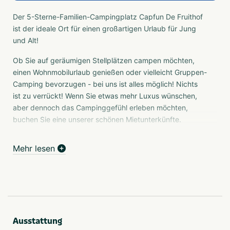
Der 5-Sterne-Familien-Campingplatz Capfun De Fruithof
ist der ideale Ort für einen großartigen Urlaub für Jung
und Alt!
Ob Sie auf geräumigen Stellplätzen campen möchten,
einen Wohnmobilurlaub genießen oder vielleicht Gruppen-
Camping bevorzugen - bei uns ist alles möglich! Nichts
ist zu verrückt! Wenn Sie etwas mehr Luxus wünschen,
aber dennoch das Campinggefühl erleben möchten,
buchen Sie eine unserer schönen Mietunterkünfte.
Außerdem ist die Umgebung rund um unseren Familien-
Campingplatz in Drenthe voller Überraschungen.
Mehr lesen
Luxuriöser Familien-Campingplatz in Drenthe für Jung
und Alt!
Suchen Sie einen Familien-Campingplatz in Drenthe? Der
Familien-Campingplatz Capfun De Fruithof ist der ideale
Ort für einen großartigen Urlaub für Jung und Alt. Ob Sie
Ausstattung
auf geräumigen Stellplätzen campen möchten, einen