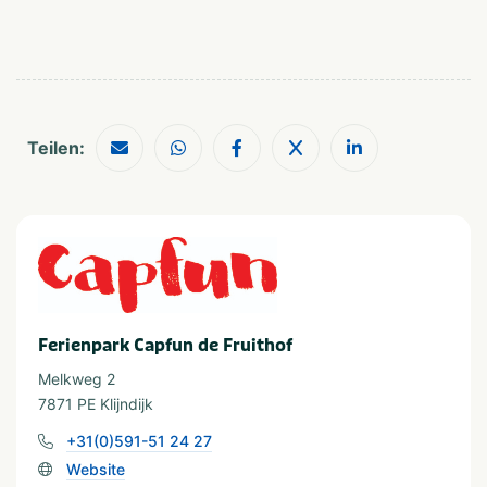
In der Nähe
Attractiepark
Restaurants
Dierentuin
Shoppen
Fietsroutes
Wandelroutes
Golfbaan
Teilen:
Wassersport
Waterrecreatie
Geeignet für
Geschikt voor kinderen
Huisdiervriendelijk
Ferienpark Capfun de Fruithof
Geschikt voor alle
Geschikt voor jongeren
Melkweg 2
leeftijden
Stellen
7871 PE Klijndijk
Rolstoeltoegang
+31(0)591-51 24 27
Website