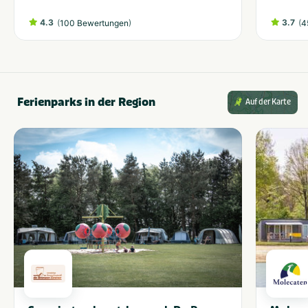
4.3
(
)
3.7
(
100 Bewertungen
4
Ferienparks in der Region
Auf der Karte