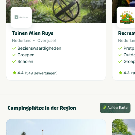
Tuinen Mien Ruys
Recrea
Nederland
Overijssel
Nederla
Bezienswaardigheden
Pretp
Groepen
Outdo
Scholen
Groe
4.4
(
)
4.3
(
549 Bewertungen
1
Campingplätze in der Region
Auf der Karte