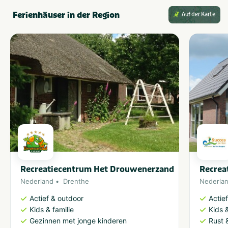
Ferienhäuser in der Region
Auf der Karte
Recreatiecentrum Het Drouwenerzand
Recrea
Nederland
Drenthe
Nederla
Actief & outdoor
Actie
Kids & familie
Kids &
Gezinnen met jonge kinderen
Rust 