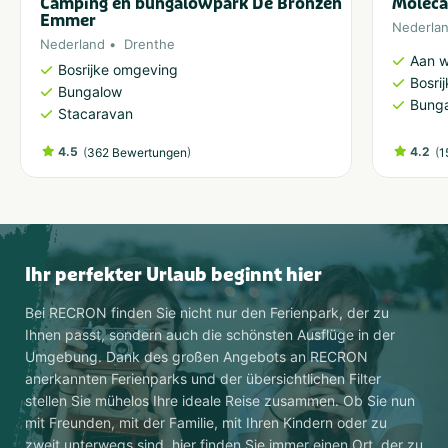
Camping en bungalowpark De Bronzen
Moleca
Emmer
Nederla
Nederland
Drenthe
Aan w
Bosrijke omgeving
Bosri
Bungalow
Bung
Stacaravan
4.5
(
)
4.2
(
362 Bewertungen
1
Ihr perfekter Urlaub beginnt hier
Bei RECRON finden Sie nicht nur den Ferienpark, der zu
Ihnen passt, sondern auch die schönsten Ausflüge in der
Umgebung. Dank des großen Angebots an RECRON
anerkannten Ferienparks und der übersichtlichen Filter
stellen Sie mühelos Ihre ideale Reise zusammen. Ob Sie nun
mit Freunden, mit der Familie, mit Ihren Kindern oder zu
zweit unterwegs sind, hier finden Sie immer einen Ort, der zu