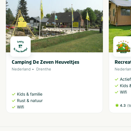
Camping De Zeven Heuveltjes
Recrea
Nederland
Drenthe
Nederla
Actie
Kids &
Wifi
Kids & familie
Rust & natuur
4.3
(
1
Wifi