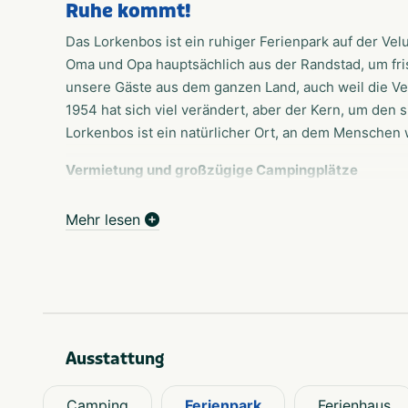
Ruhe kommt!
Das Lorkenbos ist ein ruhiger Ferienpark auf der Ve
Oma und Opa hauptsächlich aus der Randstad, um fr
unsere Gäste aus dem ganzen Land, auch weil die Velu
1954 hat sich viel verändert, aber der Kern, um den s
Lorkenbos ist ein natürlicher Ort, an dem Menschen
Vermietung und großzügige Campingplätze
Sie können bei uns Ferienhäuser, aber auch Famili
Wir versprechen keinen Ärger, keine großen Feste ode
Mehr lesen
Sie einfach die Natur entdecken. In aller Ruhe. Zusa
Ruhecampingplatz. Menschen, vor allem Kinder, solle
Einrichtungen
Neben Ruhe und Raum finden Sie in unserem Park auch
von Mitte Mai bis September geöffnet. Es gibt drei Sp
Ausstattung
vorhanden. Das Lorkenbos verfügt außerdem über ei
Freizeitteam
Camping
Ferienpark
Ferienhaus