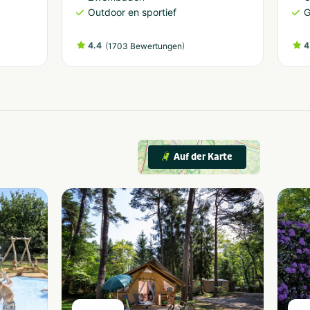
Outdoor en sportief
G
4.4
(
)
4
1703 Bewertungen
Auf der Karte