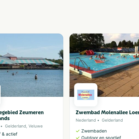
iegebied Zeumeren
Zwembad Molenallee Loe
ands
Nederland
Gelderland
Gelderland
,
Veluwe
Zwembaden
 & actief
Outdoor en sportief