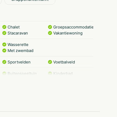
ert viele unterhaltsame Aktivitäten, um es Jung
Perioden des Freizeitteams:
Chalet
Groepsaccommodatie
Stacaravan
Vakantiewoning
Wasserette
Met zwembad
Sportvelden
Voetbalveld
Buitenspeeltuin
Kinderbad
Restaurant
Veluwe
Golfbaan
Wandelroutes
Restaurants
Musea en kastelen