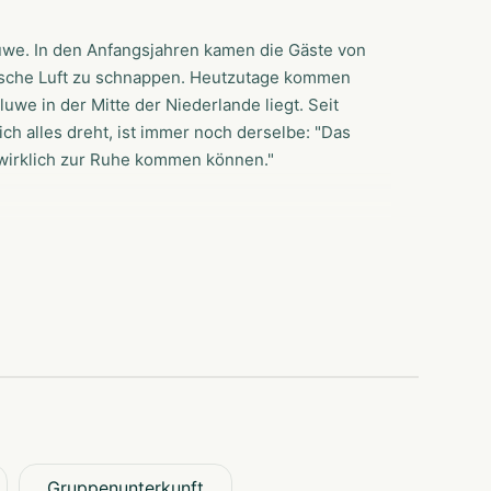
luwe. In den Anfangsjahren kamen die Gäste von
ische Luft zu schnappen. Heutzutage kommen
we in der Mitte der Niederlande liegt. Seit
ich alles dreht, ist immer noch derselbe: "Das
 wirklich zur Ruhe kommen können."
enhäuser und geräumige Campingplätze mieten.
r viele organisierte Aktivitäten. Hier können
mmen oder alleine. Beachten Sie: Wir sind kein
n sie selbst sein können.
 ein beheiztes Freibad. Dieses ist jährlich
ielplätze im Park verteilt und Leihkettcars sind
n Freizeitgebäude und ein Restaurant.
Gruppenunterkunft