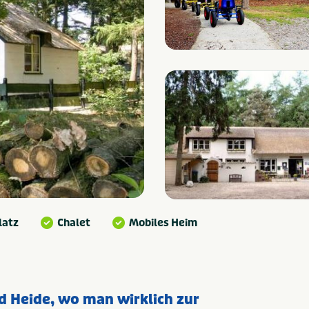
latz
Chalet
Mobiles Heim
d Heide, wo man wirklich zur