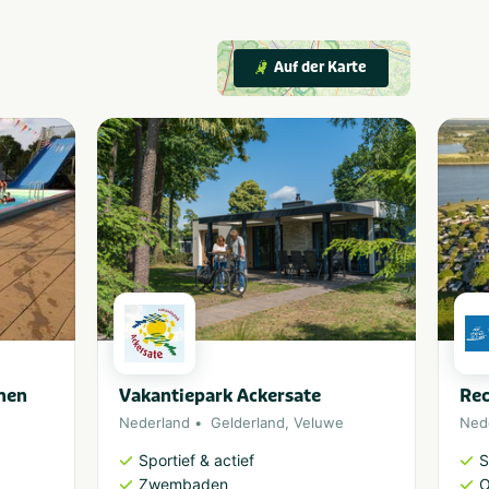
Auf der Karte
nen
Vakantiepark Ackersate
Rec
Nederland
Gelderland
,
Veluwe
Ned
Sportief & actief
S
Zwembaden
O