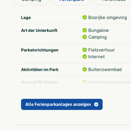
Das begeisterte Freizeitteam des Lorkenbos organisi
und Alt so angenehm wie möglich zu machen. Aktive 
Bosrijke omgeving
Lage
Maiferien
Bungalow
Art der Unterkunft
Sommerferien
Camping
Fietsverhuur
Parkeinrichtungen
Internet
Buitenzwembad
Aktivitäten im Park
Animatieprogramma
Speziell für Kinder
Ontbijtservice
Essen und Trinken
Alle Ferienparkanlagen anzeigen
Gelderland
Provinz und Region
Attractiepark
In der Nähe
Dierentuin