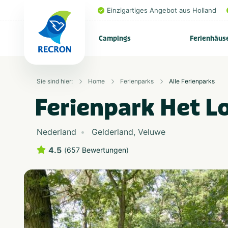
Einzigartiges Angebot aus Holland
Campings
Ferienhäus
Sie sind hier:
Home
Ferienparks
Alle Ferienparks
Ferienpark Het L
Nederland
Gelderland
,
Veluwe
4.5
(
657 Bewertungen
)