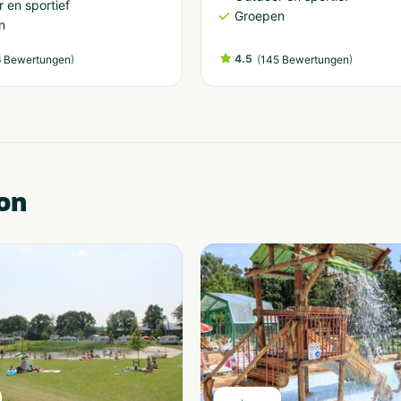
 en sportief
Groepen
n
)
4.5
(
)
 Bewertungen
145 Bewertungen
on