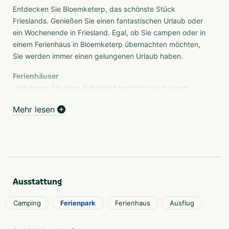
Entdecken Sie Bloemketerp, das schönste Stück
Frieslands. Genießen Sie einen fantastischen Urlaub oder
ein Wochenende in Friesland. Egal, ob Sie campen oder in
einem Ferienhaus in Bloemketerp übernachten möchten,
Sie werden immer einen gelungenen Urlaub haben.
Ferienhäuser
Verbringen Sie Ihren Aufenthalt komfortabel in einem
Ferienhaus in Franeker auf dem Erholungspark
Mehr lesen
Bloemketerp, am Rande der historischen Innenstadt der
Elf-Städte-Stadt. Aufgrund der zentralen Lage ist der
Ferienpark Bloemketerp ideal, um Friesland zu erkunden.
Mit 21 Ferienhäusern für 2 bis maximal 10 Personen und
100 Campingplätzen sind wir der größte Ferienpark in
Nordwestfriesland.
Ausstattung
Campen
Die Auswahl an Campingplätzen in Friesland ist groß. Der
Camping
Ferienpark
Ferienhaus
Ausflug
Erholungspark Bloemketerp bietet Ihnen einen herrlichen
Campingplatz in einer angenehmen Umgebung, zentral in