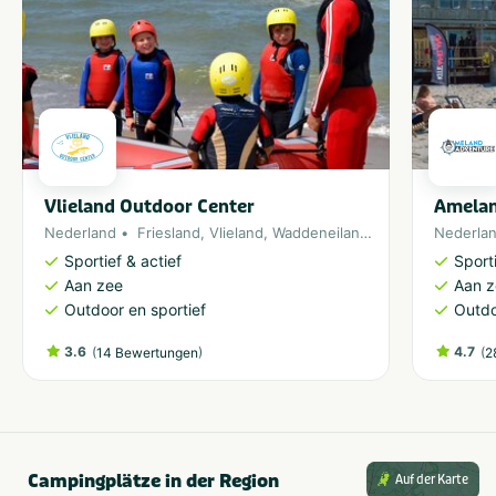
Vlieland Outdoor Center
Amelan
Nederland
Friesland
,
Vlieland
,
Waddeneiland
,
Noordzee
Nederla
Sportief & actief
Sporti
Aan zee
Aan 
Outdoor en sportief
Outdo
3.6
(
)
4.7
(
14 Bewertungen
2
Campingplätze in der Region
Auf der Karte