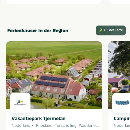
Ferienhäuser in der Region
Auf der Karte
Vakantiepark Tjermelân
Campin
Nederland
Friesland
,
Terschelling
,
Waddeneiland
Nederla