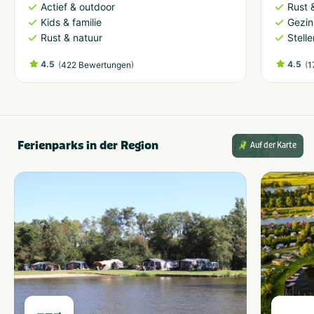
Actief & outdoor
Rust 
Kids & familie
Gezin
Rust & natuur
Stell
4.5
(
)
4.5
(
422 Bewertungen
1
Ferienparks in der Region
Auf der Karte