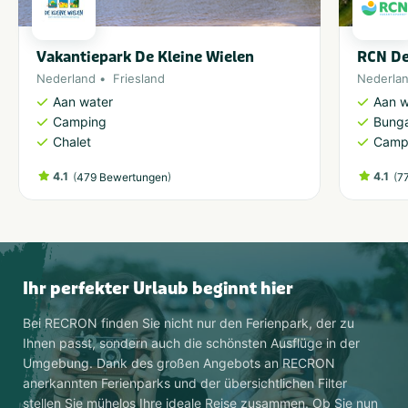
Vakantiepark De Kleine Wielen
RCN De
Nederland
Friesland
Nederla
Aan water
Aan w
Camping
Bung
Chalet
Camp
4.1
(
)
4.1
(
479 Bewertungen
7
Ihr perfekter Urlaub beginnt hier
Bei RECRON finden Sie nicht nur den Ferienpark, der zu
Ihnen passt, sondern auch die schönsten Ausflüge in der
Umgebung. Dank des großen Angebots an RECRON
anerkannten Ferienparks und der übersichtlichen Filter
stellen Sie mühelos Ihre ideale Reise zusammen. Ob Sie nun