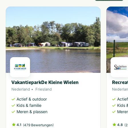
VakantieparkDe Kleine Wielen
Recrea
Nederland
Friesland
Nederla
Actief & outdoor
Actie
Kids & familie
Kids &
Meren & plassen
Meren
4.1
(
)
4.8
(
479 Bewertungen
2