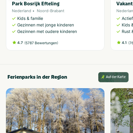
Park Bosrijk Efteling
Vakant
Nederland
Noord-Brabant
Nederla
Kids & familie
Actie
Gezinnen met jonge kinderen
Kids &
Gezinnen met oudere kinderen
Rust 
4.7
(
)
4.1
(
5787 Bewertungen
7
Ferienparks in der Region
Auf der Karte