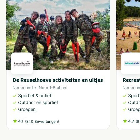
De Reuselhoeve activiteiten en uitjes
Recrea
Nederland
Noord-Brabant
Nederla
Sportief & actief
Sporti
Outdoor en sportief
Outdo
Groepen
Groe
4.1
(
)
4.7
(
840 Bewertungen
9