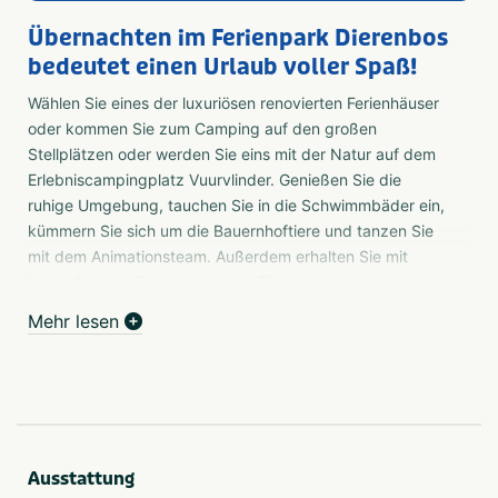
Übernachten im Ferienpark Dierenbos
bedeutet einen Urlaub voller Spaß!
Wählen Sie eines der luxuriösen renovierten Ferienhäuser
oder kommen Sie zum Camping auf den großen
Stellplätzen oder werden Sie eins mit der Natur auf dem
Erlebniscampingplatz Vuurvlinder. Genießen Sie die
ruhige Umgebung, tauchen Sie in die Schwimmbäder ein,
kümmern Sie sich um die Bauernhoftiere und tanzen Sie
mit dem Animationsteam. Außerdem erhalten Sie mit
Ihrem AttractiePas kostenlosen Eintritt zu sechs
Freizeitparks während Ihres Aufenthalts im Vakantiepark
Mehr lesen
Dierenbos. Übernachten Sie immer günstig mit
verschiedenen Angeboten und erleben Sie einen echten
Brabanter Ferienpark zwischen den Tieren und in der
Natur.
Genießen Sie die waldreiche Umgebung von Dierenbos
Ausstattung
Der Ferienpark Dierenbos ist ein thematisierter Ferienpark