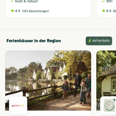
Rust & natuur
Wifi
4.2
(
)
4.3
(
183 Bewertungen
8
Ferienhäuser in der Region
Auf der Karte