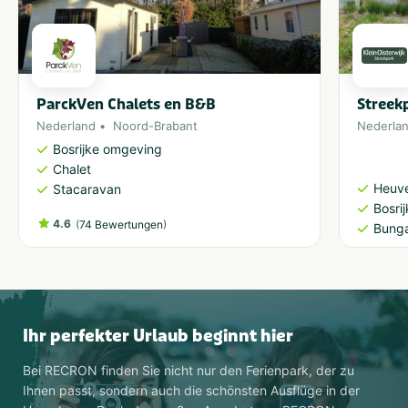
ParckVen Chalets en B&B
Streek
Nederland
Noord-Brabant
Nederla
Bosrijke omgeving
Chalet
Heuve
Stacaravan
Bosri
4.6
(
)
74 Bewertungen
Bung
Ihr perfekter Urlaub beginnt hier
Bei RECRON finden Sie nicht nur den Ferienpark, der zu
Ihnen passt, sondern auch die schönsten Ausflüge in der