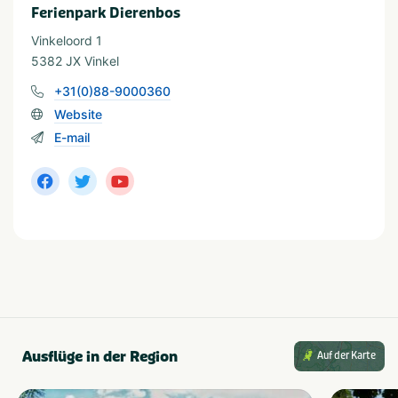
Geschikt voor alle
Stellen
Ferienpark Dierenbos
leeftijden
Vinkeloord 1
5382 JX Vinkel
Provinz und Region
+31(0)88-9000360
Noord-Brabant
Website
E-mail
In der Nähe
Attractiepark
Shoppen
Dierentuin
Wandelroutes
Fietsroutes
Watersport voorzieningen
Golfbaan
Musea en kastelen
Restaurants
Wassersport
Visvijver
Waterrecreatie
Ausflüge in der Region
Auf der Karte