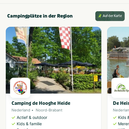
Campingplätze in der Region
Auf der Karte
Camping de Hooghe Heide
De Hei
Nederland
Noord-Brabant
Nederla
Actief & outdoor
Kids &
Kids & familie
Meren