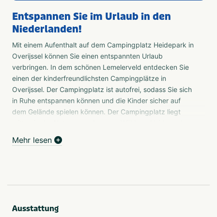
Entspannen Sie im Urlaub in den
Niederlanden!
Mit einem Aufenthalt auf dem Campingplatz Heidepark in
Overijssel können Sie einen entspannten Urlaub
verbringen. In dem schönen Lemelerveld entdecken Sie
einen der kinderfreundlichsten Campingplätze in
Overijssel. Der Campingplatz ist autofrei, sodass Sie sich
in Ruhe entspannen können und die Kinder sicher auf
dem Gelände spielen können. Der Campingplatz liegt
mitten in der Natur, umgeben von Wäldern, Heide und
Flüssen. Perfekt für einen Spaziergang oder eine
Mehr lesen
Fahrradtour!
Einrichtungen
Darüber hinaus ist der Campingplatz selbst hervorragend
für Kinder ausgestattet, mit einem Freibad,
verschiedenen Spielplätzen, einem geräumigen
Ausstattung
Innenraumspielplatz und einem eigenen Animationsteam