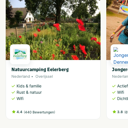
Natuurcamping Eelerberg
Jonger
Nederland
Overijssel
Nederla
Kids & familie
Actie
Rust & natuur
Wifi
Wifi
Dicht
4.4
(
)
3.8
(
440 Bewertungen
6