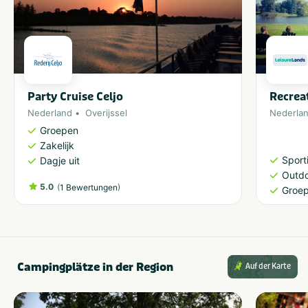
Party Cruise Celjo
Recrea
Nederland
Overijssel
Nederla
Groepen
Zakelijk
Sporti
Dagje uit
Outdo
5.0
(
)
1 Bewertungen
Groe
Campingplätze in der Region
Auf der Karte