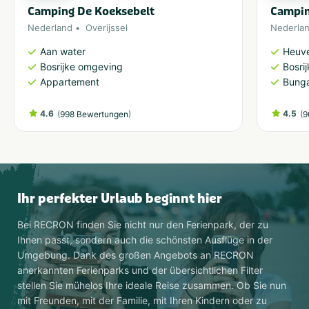
Camping De Koeksebelt
Campin
Nederland
Overijssel
Nederla
Aan water
Heuve
Bosrijke omgeving
Bosri
Appartement
Bung
4.6
(
)
4.5
(
998 Bewertungen
9
Ihr perfekter Urlaub beginnt hier
Bei RECRON finden Sie nicht nur den Ferienpark, der zu
Ihnen passt, sondern auch die schönsten Ausflüge in der
Umgebung. Dank des großen Angebots an RECRON
anerkannten Ferienparks und der übersichtlichen Filter
stellen Sie mühelos Ihre ideale Reise zusammen. Ob Sie nun
mit Freunden, mit der Familie, mit Ihren Kindern oder zu