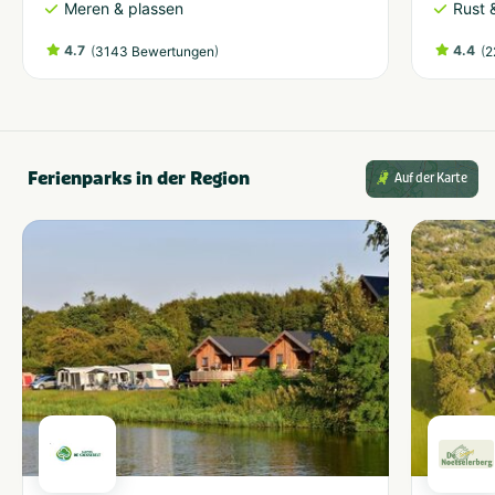
Meren & plassen
Rust 
4.7
(
)
4.4
(
3143 Bewertungen
2
Ferienparks in der Region
Auf der Karte