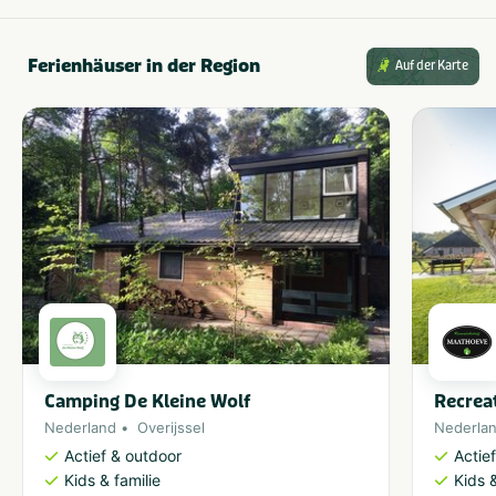
Ferienhäuser in der Region
Auf der Karte
Camping De Kleine Wolf
Recrea
Nederland
Overijssel
Nederla
Actief & outdoor
Actie
Kids & familie
Kids &