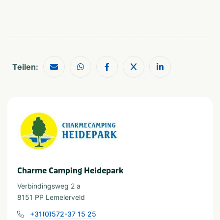
Golfbaan
Watersport voorzieningen
Wassersport
Waterrecreatie
Teilen:
Geeignet für
Geschikt voor kinderen
Huisdiervriendelijk
Geschikt voor alle
Geschikt voor jongeren
leeftijden
Stellen
Rolstoeltoegang
Charme Camping Heidepark
Verbindingsweg 2 a
8151 PP Lemelerveld
+31(0)572-37 15 25