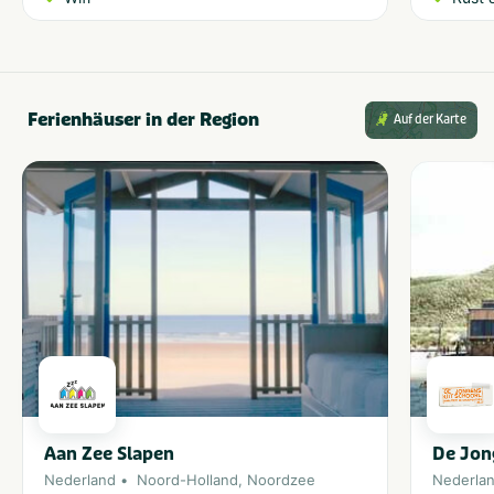
Ferienhäuser in der Region
Auf der Karte
Aan Zee Slapen
De Jon
Nederland
Noord-Holland
,
Noordzee
Nederla