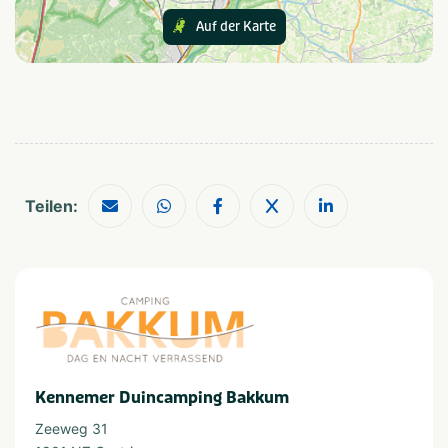
ein Spielplatz nicht komplett ohne einen großen
Auf der Karte
Spielplatz!
In der Nähe
Attractiepark
Shoppen
Dierentuin
Zee/strand
Fietsroutes
Wandelroutes
Golfbaan
Watersport voorzieningen
Restaurants
Teilen:
Wassersport
Waterrecreatie
Geeignet für
Geschikt voor kinderen
Huisdiervriendelijk
Geschikt voor alle
Geschikt voor jongeren
leeftijden
Stellen
Kennemer Duincamping Bakkum
Zeeweg 31