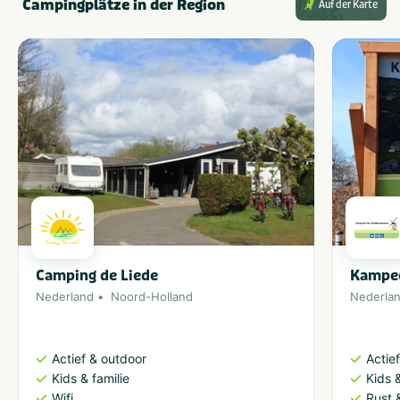
Campingplätze in der Region
Auf der Karte
Camping de Liede
Kampee
Nederland
Noord-Holland
Nederla
Actief & outdoor
Actie
Kids & familie
Kids &
Wifi
Rust 