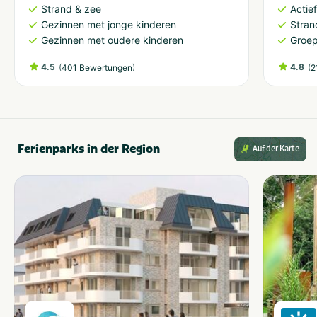
Strand & zee
Actie
Gezinnen met jonge kinderen
Stran
Gezinnen met oudere kinderen
Groep
4.5
(
)
4.8
(
401 Bewertungen
2
Ferienparks in der Region
Auf der Karte