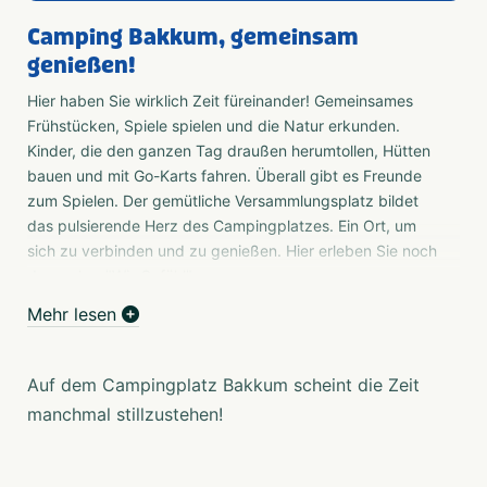
Camping Bakkum, gemeinsam
genießen!
Hier haben Sie wirklich Zeit füreinander! Gemeinsames
Frühstücken, Spiele spielen und die Natur erkunden.
Kinder, die den ganzen Tag draußen herumtollen, Hütten
bauen und mit Go-Karts fahren. Überall gibt es Freunde
zum Spielen. Der gemütliche Versammlungsplatz bildet
das pulsierende Herz des Campingplatzes. Ein Ort, um
sich zu verbinden und zu genießen. Hier erleben Sie noch
das wahre "Wir-Gefühl".
Mehr lesen
Das volle Outdoor-Leben in einem Zelt, Wohnwagen,
Wohnmobil oder Klappcaravan genießen?
Oder bevorzugen Sie etwas mehr Luxus und
Auf dem Campingplatz Bakkum scheint die Zeit
möchten trotzdem dieses Outdoor-Gefühl erleben?
manchmal stillzustehen!
Das ist auf jeden Fall möglich! In einer unserer
gemütlichen Unterkünfte wie Duinzicht oder
Duinroos.
Auf dem Campingplatz kommt keine Langeweile