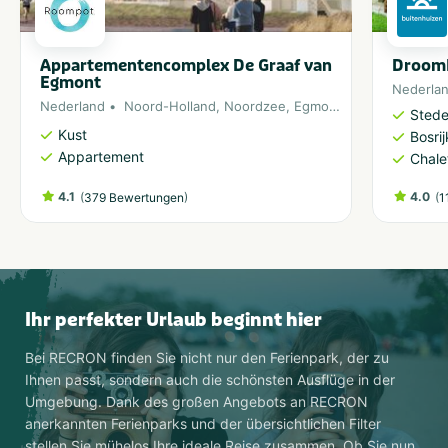
Appartementencomplex De Graaf van
DroomP
Egmont
Nederla
Nederland
Noord-Holland
,
Noordzee
,
Egmond aan Zee
Stedel
Kust
Bosri
Appartement
Chale
4.1
(
)
4.0
(
379 Bewertungen
1
Ihr perfekter Urlaub beginnt hier
Bei RECRON finden Sie nicht nur den Ferienpark, der zu
Ihnen passt, sondern auch die schönsten Ausflüge in der
Umgebung. Dank des großen Angebots an RECRON
anerkannten Ferienparks und der übersichtlichen Filter
stellen Sie mühelos Ihre ideale Reise zusammen. Ob Sie nun