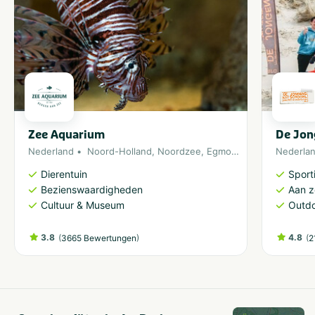
Zee Aquarium
De Jon
Nederland
Noord-Holland
,
Noordzee
,
Egmond aan Zee
Nederla
Dierentuin
Sporti
Bezienswaardigheden
Aan 
Cultuur & Museum
Outdo
3.8
(
)
4.8
(
3665 Bewertungen
2