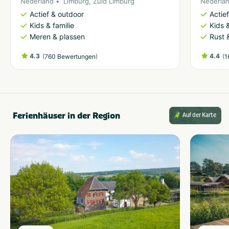
Nederland
Limburg
,
Zuid Limburg
Nederla
Actief & outdoor
Actie
Kids & familie
Kids &
Meren & plassen
Rust 
4.3
(
)
4.4
(
760 Bewertungen
1
Ferienhäuser in der Region
Auf der Karte