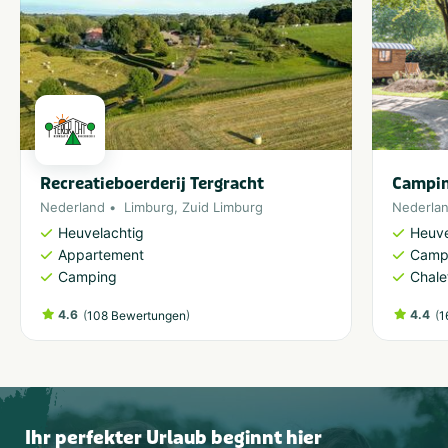
Recreatieboerderij Tergracht
Campin
Nederland
Limburg
,
Zuid Limburg
Nederla
Heuvelachtig
Heuve
Appartement
Camp
Camping
Chale
4.6
(
)
4.4
(
108 Bewertungen
1
Ihr perfekter Urlaub beginnt hier