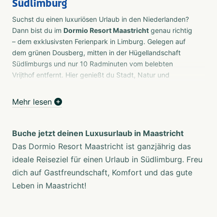
Südlimburg
Suchst du einen luxuriösen Urlaub in den Niederlanden?
Dann bist du im
Dormio Resort Maastricht
genau richtig
– dem exklusivsten Ferienpark in Limburg. Gelegen auf
dem grünen Dousberg, mitten in der Hügellandschaft
Südlimburgs und nur 10 Radminuten vom belebten
Vrijthof entfernt. Hier genießt du Stadt, Natur und
Lebensfreude – alles an einem Ort!
Mehr lesen
Dein Luxusurlaub in Maastricht:
perfekte Kombination aus Stadt &
Natur
Buche jetzt deinen Luxusurlaub in Maastricht
Das Dormio Resort Maastricht ist ganzjährig das
Nur 10 Minuten mit dem Fahrrad ins Zentrum von
Maastricht
ideale Reiseziel für einen Urlaub in Südlimburg. Freu
Inmitten der malerischen Hügellandschaft Südlimburgs
dich auf Gastfreundschaft, Komfort und das gute
Spa & Wellness sowie komfortable Ferienhäuser
Leben in Maastricht!
Ideal für Paare, Familien und Gruppen
Ob romantisches Wochenende, Familienurlaub oder