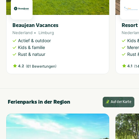
Beaujean Vacances
Resort
Nederland
Limburg
Nederla
Actief & outdoor
Kids &
Kids & familie
Meren
Rust & natuur
Rust 
4.2
(
)
4.1
(
61 Bewertungen
1
Ferienparks in der Region
Auf der Karte