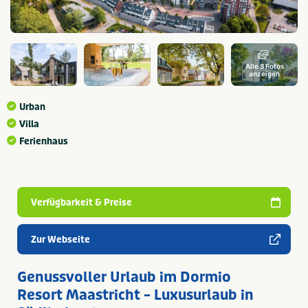
Alle 8 Fotos
anzeigen
Urban
Villa
Ferienhaus
Verfügbarkeit & Preise
Zur Webseite
Genussvoller Urlaub im Dormio
Resort Maastricht – Luxusurlaub in