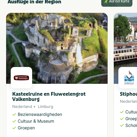
Ausflüge in der Region
Auf der Karte
Kasteelruïne en Fluweelengrot
Stipho
Valkenburg
Nederla
Nederland
Limburg
Cultu
Bezienswaardigheden
Groe
Cultuur & Museum
Schol
Groepen