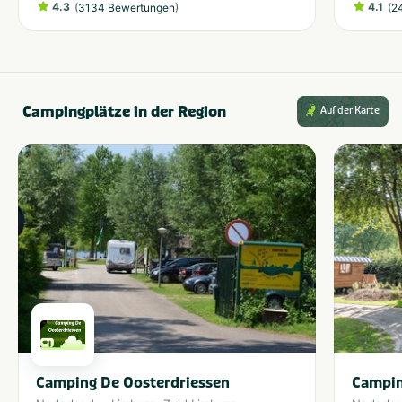
4.3
(
)
4.1
(
3134 Bewertungen
2
Campingplätze in der Region
Auf der Karte
Camping De Oosterdriessen
Campin