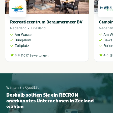
Recreatiecentrum Bergumermeer BV
Campin
Nederland
Friesland
Nederla
Am Wasser
Am W
Bungalow
Bewal
Zeltplatz
Ferie
3.9
(
)
4.5
(
1017 Bewertungen
8
Wählen Sie Qualität
Deshalb sollten Sie ein RECRON
anerkanntes Unternehmen in Zeeland
wählen