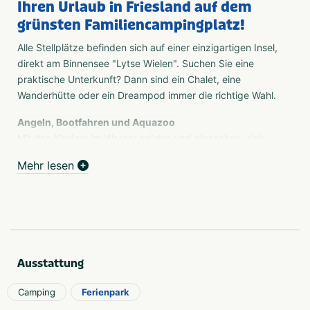
Ihren Urlaub in Friesland auf dem
grünsten Familiencampingplatz!
Alle Stellplätze befinden sich auf einer einzigartigen Insel,
direkt am Binnensee "Lytse Wielen". Suchen Sie eine
praktische Unterkunft? Dann sind ein Chalet, eine
Wanderhütte oder ein Dreampod immer die richtige Wahl.
Angeln, Bootfahren und Aquazoo
Mit den Kindern im Wasser spielen und planschen, sich
auf einer Luftmatratze treiben lassen, die Angelrute
Mehr lesen
auswerfen und Karpfen angeln oder mit dem Kanu
fahren. Unser großzügig angelegter Campingplatz
verfügt über Top-Einrichtungen wie einen Schwimmteich
mit Sandstrand, Kinderspielplatz, Hüpfburg,
Fahrradverleih, Restaurant, Snackbar, Rezeption und
Campingplatz-Shop. Sie finden uns mitten im
Ausstattung
Naturschutzgebiet De Groene Ster, etwa fünf Kilometer
östlich des Stadtzentrums von Leeuwarden und in der
Camping
Ferienpark
Nähe des Tierparks Aquazoo.