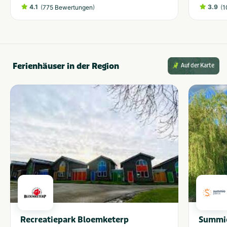
4.1
(
)
3.9
(
775 Bewertungen
1
Ferienhäuser in der Region
Auf der Karte
Recreatiepark Bloemketerp
Summio