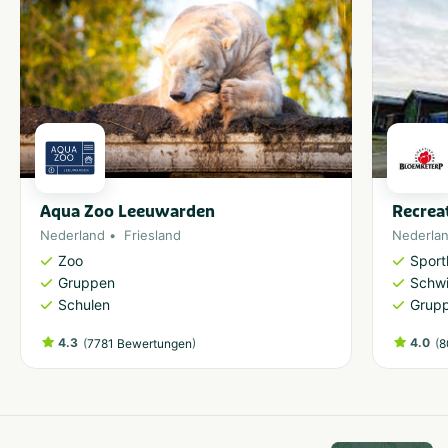
Aqua Zoo Leeuwarden
Recrea
Nederland
Friesland
Nederla
Zoo
Sport
Gruppen
Schw
Schulen
Grup
4.3
(
)
4.0
(
7781 Bewertungen
8