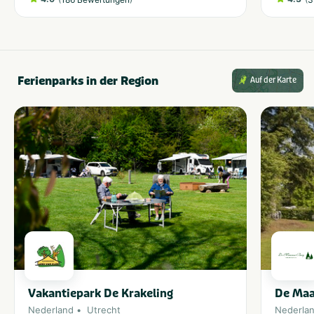
Ferienparks in der Region
Auf der Karte
Vakantiepark De Krakeling
De Maa
Nederland
Utrecht
Nederla