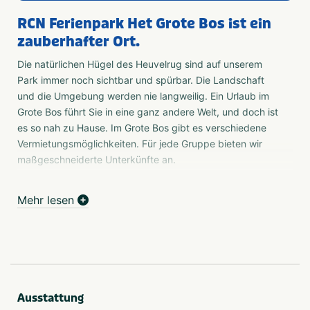
RCN Ferienpark Het Grote Bos ist ein
zauberhafter Ort.
Die natürlichen Hügel des Heuvelrug sind auf unserem
Park immer noch sichtbar und spürbar. Die Landschaft
und die Umgebung werden nie langweilig. Ein Urlaub im
Grote Bos führt Sie in eine ganz andere Welt, und doch ist
es so nah zu Hause. Im Grote Bos gibt es verschiedene
Vermietungsmöglichkeiten. Für jede Gruppe bieten wir
maßgeschneiderte Unterkünfte an.
Von Zeltcamping bis zum Komfortplatz
Mehr lesen
Die Utrechtse Heuvelrug ist eine abwechslungsreiche
Region, in der verschiedene Arten von Campern ihren
Campingurlaub verbringen. Unser Campingplatz in
Utrecht, das Grote Bos in Doorn, bietet jedem den
richtigen Campingplatz. Wenn Sie gerne Geselligkeit
suchen, ist vielleicht einer unserer gut aufgeteilten
Ausstattung
Campingplätze etwas für Sie. Hier können Sie leicht