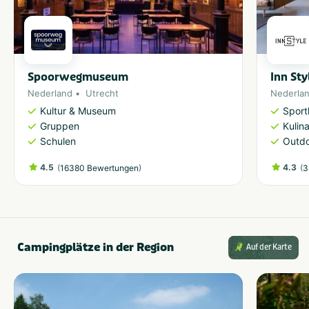
Spoorwegmuseum
Inn Sty
Nederland
Utrecht
Nederla
Kultur & Museum
Sport
Gruppen
Kulin
Schulen
Outdo
4.5
(
)
4.3
(
16380 Bewertungen
3
Campingplätze in der Region
Auf der Karte