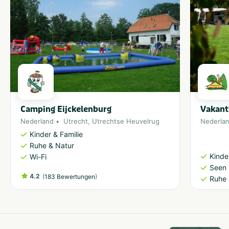
Camping Eijckelenburg
Vakant
Nederland
Utrecht
,
Utrechtse Heuvelrug
Nederla
Kinder & Familie
Ruhe & Natur
Kinde
Wi-Fi
Seen 
4.2
(
)
183 Bewertungen
Ruhe 