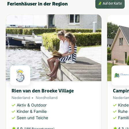
Ferienhäuser in der Region
Auf der Karte
Rien van den Broeke Village
Campin
Nederland
Nordholland
Nederla
Aktiv & Outdoor
Kinde
Kinder & Familie
Ruhe 
Seen und Teiche
Famil
4.0
(
)
4.3
(
186 Bewertungen
3