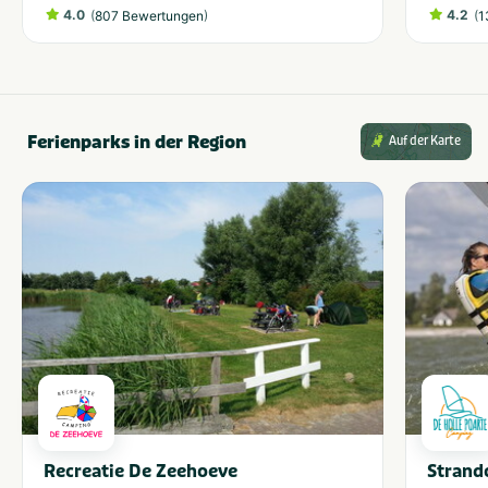
4.0
(
)
4.2
(
807 Bewertungen
1
Ferienparks in der Region
Auf der Karte
Recreatie De Zeehoeve
Strand