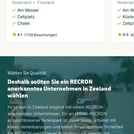
Nederland
Friesland
Nederla
Am Wasser
Am W
Zeltplatz
Küste
Chalet
Zeltp
4.1
(
)
4.5
(
1159 Bewertungen
8
Wählen Sie Qualität
Deshalb sollten Sie ein RECRON
anerkanntes Unternehmen in Zeeland
wählen
Ihr Urlaub in Zeeland beginnt bei einem RECRON-
anerkannten Unternehmen. Ein an HISWA-RECRON
angeschlossener Ferienpark ist zuverlässig, arbeitet mit
klaren Vereinbarungen und bietet Ihnen optimale Sicherheit.
Ein RECRON-zertifizierter Bungalowpark wendet die