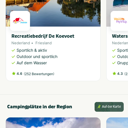
Recreatiebedrijf De Koevoet
Waters
Nederland
Friesland
Nederla
Sportlich & aktiv
Sport
Outdoor und sportlich
Outdo
Auf dem Wasser
Grup
4.6
(
)
4.3
(
252 Bewertungen
2
Campingplätze in der Region
Auf der Karte