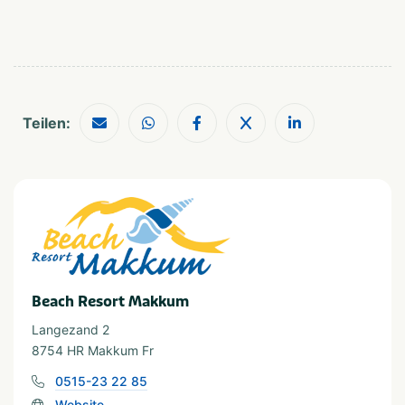
Restaurants
Wassersportanlagen
Shopping
Museen und Schlösser
Wassersport
Schaluppe mieten
Erholung am Wasser
Teilen:
Fischteich
Bootsverleih
Geeignet für
Geeignet für Kinder
Für alle Altersgruppen
Beach Resort Makkum
Langezand 2
8754 HR Makkum Fr
0515-23 22 85
Website