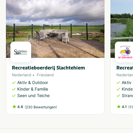
Recreatieboerderij Slachtehiem
Recrea
Nederland
Friesland
Nederla
Aktiv & Outdoor
Aktiv
Kinder & Familie
Kinde
Seen und Teiche
Stran
4.8
(
)
4.1
(
230 Bewertungen
1