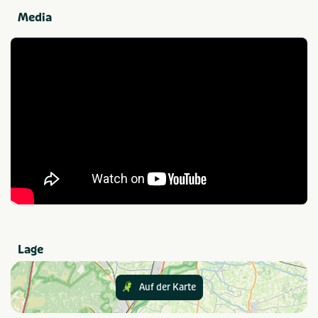
Miniaturgolfplatz
Tennis
Media
Natürliches Badewasser
Angelmöglichkeiten
Sportplätze
Wassersport
Speziell für Kinder
Outdoor-Spielplatz
Essen und Trinken
Restaurant
Snackbar
Provinz und Region
Friesland
IJsselmeer
Lage
In der Nähe
Auf der Karte
Fahrradrouten
Bahnhof
Golfplatz
Wanderwege