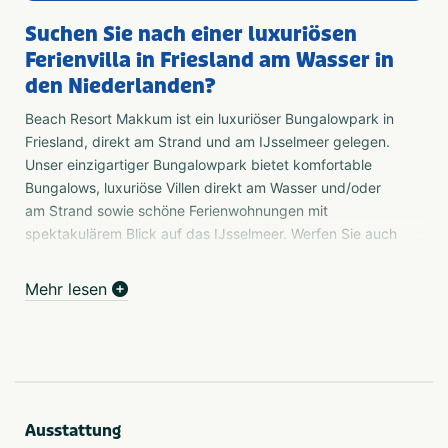
Suchen Sie nach einer luxuriösen
Ferienvilla in Friesland am Wasser in
den Niederlanden?
Beach Resort Makkum ist ein luxuriöser Bungalowpark in
Friesland, direkt am Strand und am IJsselmeer gelegen.
Unser einzigartiger Bungalowpark bietet komfortable
Bungalows, luxuriöse Villen direkt am Wasser und/oder
am Strand sowie schöne Ferienwohnungen mit
spektakulärem Blick auf das IJsselmeer. Werfen Sie auch
einen Blick auf unsere besonders großen Bungalows für
10 oder 12 Personen, ideal für ein Familienwochenende
Mehr lesen
oder einen Ausflug mit Freunden!
Wassersport und Freizeit
Neben der fantastischen Lage, die Ihnen viele
Möglichkeiten für Sport und Freizeit bietet, gibt es auch
in der Umgebung des Ferienparks viel zu erleben!
Ausstattung
Erkunden Sie die Gewässer rund um den Ferienpark in