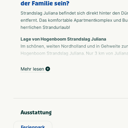
der Familie sein?
Strandslag Juliana befindet sich direkt hinter den 
entfernt. Das komfortable Apartmentkomplex und Bung
herrlichen Strandurlaub!
Lage von Hogenboom Strandslag Juliana
Im schönen, weiten Nordholland und in Gehweite zum
Hogenboom Strandslag Juliana. Nur 3 km von Juliana
können Sie einen wunderbaren, abwechslungsreiche
erleben. An den sauberen, breiten Stränden können s
Mehr lesen
vergnügen. Die verschiedenen Einrichtungen im Park
Vorteile:
Großzügig angelegter Bungalowpark mit vielen E
Strand und Meer nur 400 Meter entfernt
Vielfältige Radfahrmöglichkeiten in der blumi
Ausstattung
Besuchen Sie das Marinemuseum in Den Helder 
Machen Sie einen Tagesausflug nach Texel
Ferienpark