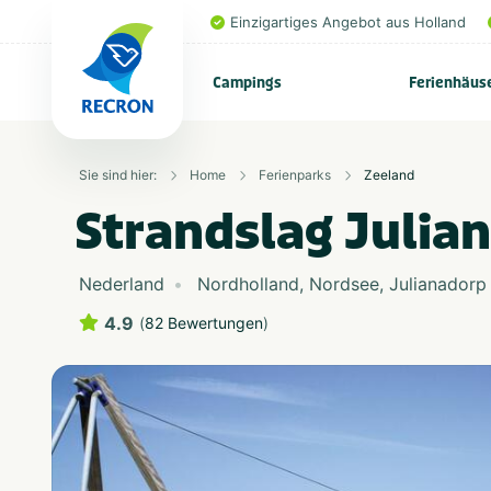
Einzigartiges Angebot aus Holland
Campings
Ferienhäus
Sie sind hier:
Home
Ferienparks
Zeeland
Strandslag Julia
Nederland
Nordholland
,
Nordsee
,
Julianadorp
4.9
(
82 Bewertungen
)