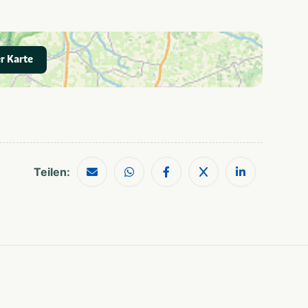
Nordsee
Julianadorp
r Karte
Teilen: