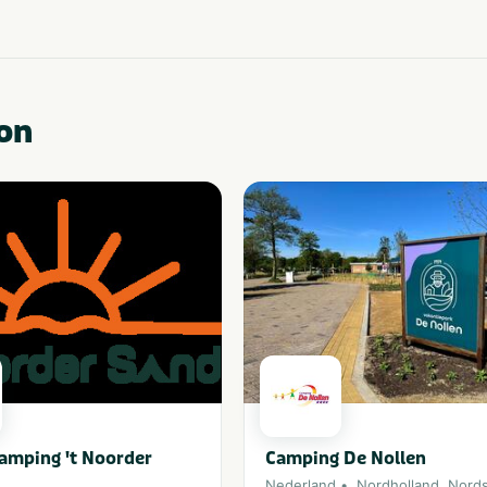
on
amping 't Noorder
Camping De Nollen
Nederland
Nordholland
,
Nord