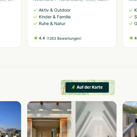
Aktiv & Outdoor
K
Kinder & Familie
S
Ruhe & Natur
G
4.4
(
)
4
1263 Bewertungen
Auf der Karte