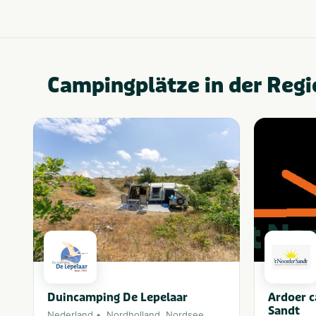
Campingplätze in der Regi
Duincamping De Lepelaar
Ardoer c
Sandt
Nederland
Nordholland
,
Nordsee