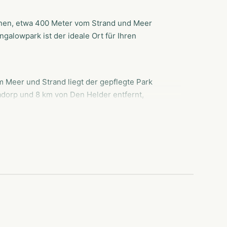
Dünen, etwa 400 Meter vom Strand und Meer
alowpark ist der ideale Ort für Ihren
 Meer und Strand liegt der gepflegte Park
dorp und 8 km von Den Helder entfernt,
n Urlaub genießen, in dem Sie Ruhe und Weite
ich Jung und Alt zu jeder Jahreszeit
 machen Ihren Urlaub komplett.
inrichtungen für Jung und Alt
gen Umgebung
und Fort Kijkduin