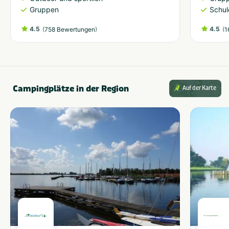
Gruppen
Schul
4.5
(
)
4.5
(
758 Bewertungen
1
Campingplätze in der Region
Auf der Karte