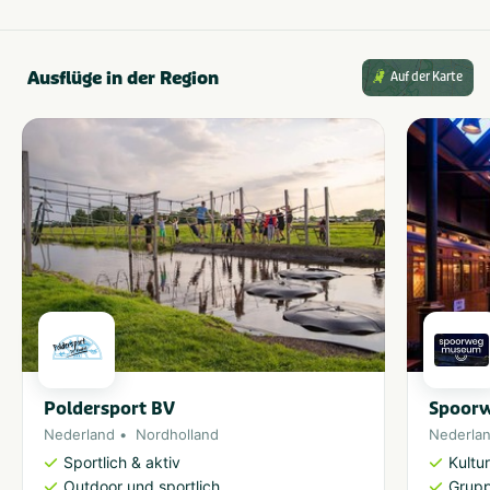
Ausflüge in der Region
Auf der Karte
Poldersport BV
Spoor
Nederland
Nordholland
Nederla
Sportlich & aktiv
Kultu
Outdoor und sportlich
Grup