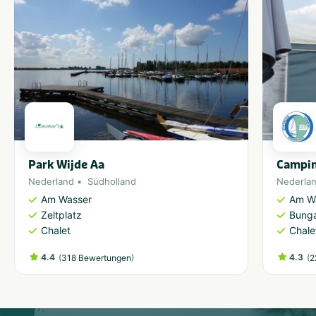
Park Wijde Aa
Campin
Nederland
Südholland
Nederla
Am Wasser
Am W
Zeltplatz
Bung
Chalet
Chale
4.4
(
)
4.3
(
318 Bewertungen
2