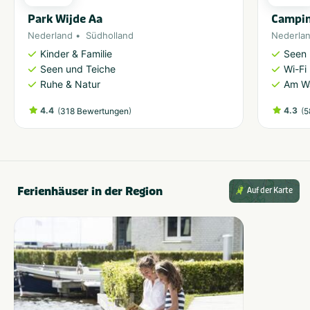
Park Wijde Aa
Campin
Nederland
Südholland
Nederla
Kinder & Familie
Seen 
Seen und Teiche
Wi-Fi
Ruhe & Natur
Am W
4.4
(
)
4.3
(
318 Bewertungen
5
Ferienhäuser in der Region
Auf der Karte