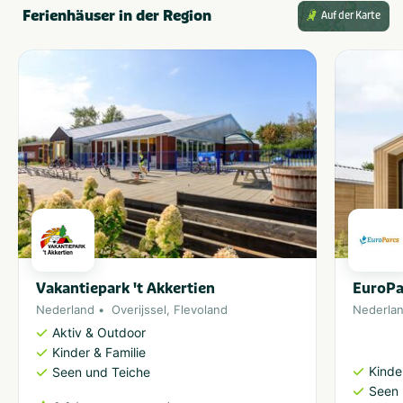
Ferienhäuser in der Region
Auf der Karte
Vakantiepark 't Akkertien
EuroPa
Nederland
Overijssel
,
Flevoland
Nederla
Aktiv & Outdoor
Kinder & Familie
Kinde
Seen und Teiche
Seen 