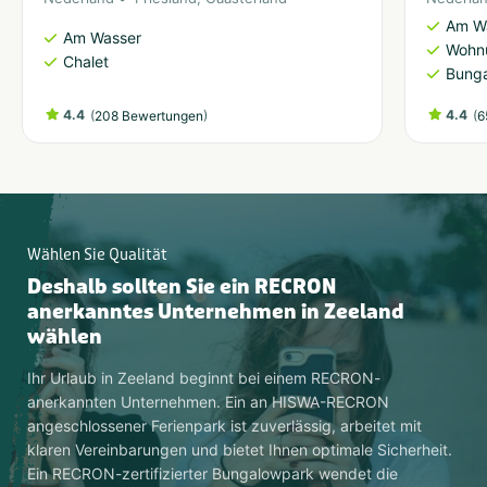
Am W
Am Wasser
Wohn
Chalet
Bung
4.4
(
)
4.4
(
208 Bewertungen
6
Wählen Sie Qualität
Deshalb sollten Sie ein RECRON
anerkanntes Unternehmen in Zeeland
wählen
Ihr Urlaub in Zeeland beginnt bei einem RECRON-
anerkannten Unternehmen. Ein an HISWA-RECRON
angeschlossener Ferienpark ist zuverlässig, arbeitet mit
klaren Vereinbarungen und bietet Ihnen optimale Sicherheit.
Ein RECRON-zertifizierter Bungalowpark wendet die