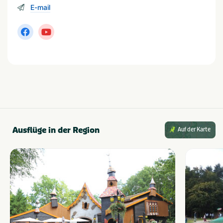
Wohnmobile, Zelte, Wohnwagen oder Klappwagen.
E-mail
Spielgeräte auf den verschiedenen
Campingplätzen.
Komfort-Campingplätze mit Stromanschluss sowie
Wasser- und Abwasseranschluss und TV-Anschluss
(TV muss DVB-C-kompatibel sein und/oder einen
Anschluss für ein HDMI-Kabel haben).
Besondere befestigte Wohnmobil-Stellplätze
Wohnmobil-Servicestation
Entsorgungsstelle für chemische Toiletten
Ausflüge in der Region
Auf der Karte