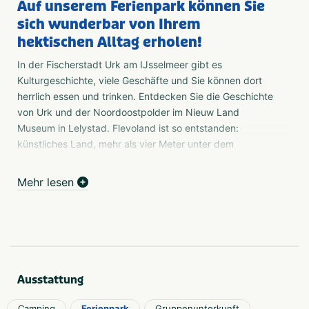
Auf unserem Ferienpark können Sie
sich wunderbar von Ihrem
hektischen Alltag erholen!
In der Fischerstadt Urk am IJsselmeer gibt es
Kulturgeschichte, viele Geschäfte und Sie können dort
herrlich essen und trinken. Entdecken Sie die Geschichte
von Urk und der Noordoostpolder im Nieuw Land
Museum in Lelystad. Flevoland ist so entstanden:
künstliches Land, mehr als vier Meter unter dem
Meeresspiegel, geschützt durch Kilometer Deiche. Klare
Linien, der Himmel, der Raum, die Ruhe. Das Moderne. Es
Mehr lesen
kann nicht verfehlt werden: Sie sind in Flevoland.
Camping
An einem wunderbar ruhigen Ort, mitten in einem Wald
und naturreichen Umfeld und in der Nähe der
Fischerstadt Urk und des IJsselmeers, liegt der
Ausstattung
Ferienpark 't Urkerbos. Der Familien-Campingplatz
verfügt über mehrere Campingplätze; von einfach bis
Camping
Ferienpark
Gruppenunterkunft