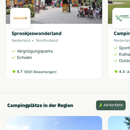
Sprookjeswonderland
Campin
Nederland
Nordholland
Nederla
Sport
Vergnügungsparks
Kulin
Schulen
Outdo
4.7
(
)
4.3
(
6591 Bewertungen
4
Campingplätze in der Region
Auf der Karte