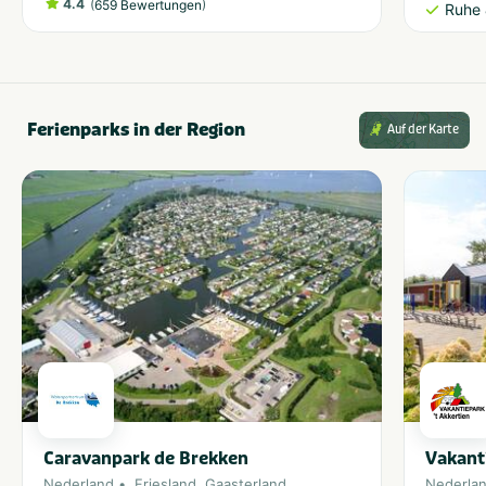
4.4
(
)
659 Bewertungen
Ruhe 
Ferienparks in der Region
Auf der Karte
Caravanpark de Brekken
Vakant
Nederland
Friesland
,
Gaasterland
Nederla