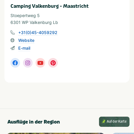
Fahrradrouten
Bahnhof
Camping Valkenburg - Maastricht
Golfplatz
Wanderwege
Restaurants
Museen und Schlösser
Stoepertweg 5
6301 WP Valkenburg Lb
+31(0)45-4059292
Geeignet für
Website
Geeignet für Kinder
Haustierfreundlich
E-mail
Für alle Altersgruppen
Geeignet für junge
Menschen
Zugang für Rollstühle
Geeignet für Paare
Ausflüge in der Region
Auf der Karte