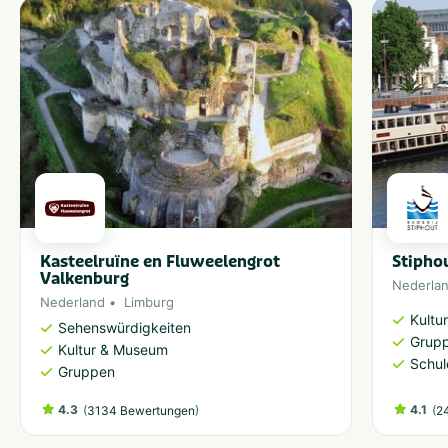
Kasteelruïne en Fluweelengrot
Stipho
Valkenburg
Nederla
Nederland
Limburg
Kultu
Sehenswürdigkeiten
Grup
Kultur & Museum
Schul
Gruppen
4.3
(
)
4.1
(
3134 Bewertungen
2