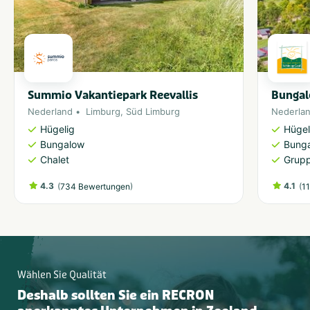
Summio Vakantiepark Reevallis
Bungal
Nederland
Limburg
,
Süd Limburg
Nederla
Hügelig
Hügel
Bungalow
Bung
Chalet
Grupp
4.3
(
)
4.1
(
734 Bewertungen
1
Wählen Sie Qualität
Deshalb sollten Sie ein RECRON