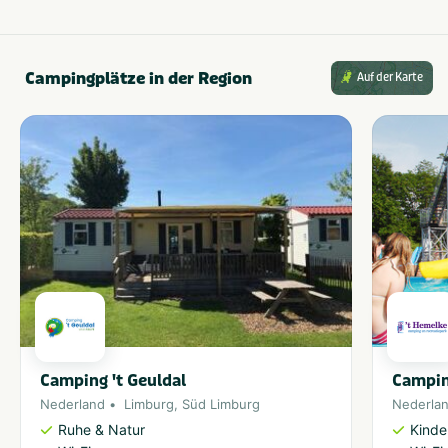
Campingplätze in der Region
Auf der Karte
Camping 't Geuldal
Campin
Nederland
Limburg
,
Süd Limburg
Nederla
Ruhe & Natur
Kinde