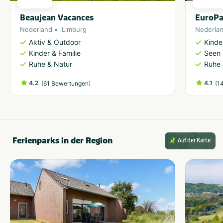
Beaujean Vacances
EuroPa
Nederland
Limburg
Nederla
Aktiv & Outdoor
Kinde
Kinder & Familie
Seen 
Ruhe & Natur
Ruhe 
4.2
(
)
4.1
(
61 Bewertungen
1
Ferienparks in der Region
Auf der Karte