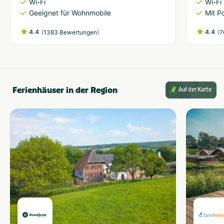
Wi-Fi
Wi-Fi
Geeignet für Wohnmobile
Mit P
4.4
(
)
4.4
(
1383 Bewertungen
7
Ferienhäuser in der Region
Auf der Karte