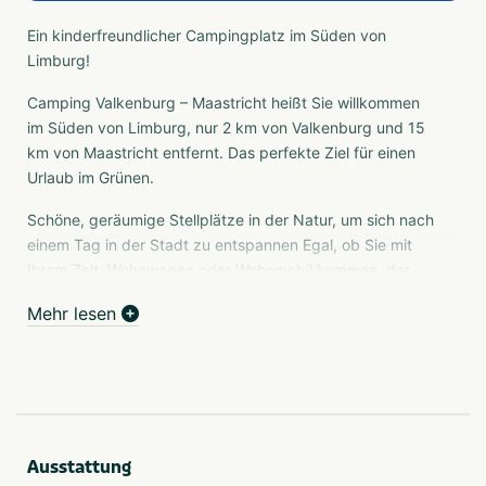
Ein kinderfreundlicher Campingplatz im Süden von
Limburg!
Camping Valkenburg – Maastricht heißt Sie willkommen
im Süden von Limburg, nur 2 km von Valkenburg und 15
km von Maastricht entfernt. Das perfekte Ziel für einen
Urlaub im Grünen.
Schöne, geräumige Stellplätze in der Natur, um sich nach
einem Tag in der Stadt zu entspannen Egal, ob Sie mit
Ihrem Zelt, Wohnwagen oder Wohnmobil kommen, der
Campingplatz Valkenburg-Maastricht bietet Ihnen leicht
Mehr lesen
erreichbare Stellplätze für einen entspannten Aufenthalt
in der Natur.
Unterkünfte beim CityKamp Valkenburg-Maastricht
Nutzen Sie die brandneuen Unterkünfte während Ihres
Aufenthalts auf dem Campingplatz Valkenburg-
Maastricht: Holzchalets, Toile & Bois Lodgezelte und
Ausstattung