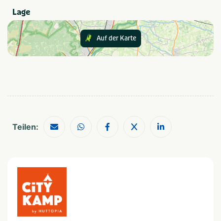
Fahrradverleih
Wäscherei
Lage
Internet
Mit Pool
Auf der Karte
Aktivitäten im Park
Freibad
Sportplätze
Bouleplatz
Fußballplatz
Speziell für Kinder
Unterhaltungsprogramm
Kinderbecken
Outdoor-Spielplatz
Teilen:
Provinz und Region
Limburg
Süd Limburg
In der Nähe
Vergnügungspark
Shopping