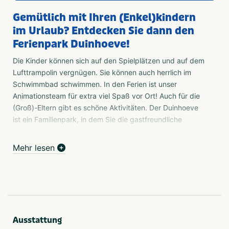
Gemütlich mit Ihren (Enkel)kindern
im Urlaub? Entdecken Sie dann den
Ferienpark Duinhoeve!
Die Kinder können sich auf den Spielplätzen und auf dem
Lufttrampolin vergnügen. Sie können auch herrlich im
Schwimmbad schwimmen. In den Ferien ist unser
Animationsteam für extra viel Spaß vor Ort! Auch für die
(Groß)-Eltern gibt es schöne Aktivitäten. Der Duinhoeve
ist ein Familienpark, in dem Sie die gastfreundliche
Atmosphäre von Brabant wirklich erleben können!
Mehr lesen
Ferienpark Duinhoeve
Echten Brabanter Gemütlichkeit erleben Sie auf unserem
Campingplatz Duinhoeve! Campen in Brabant ist ein Fest
und für die ganze Familie geeignet. Jung oder alt, mit
oder ohne Haustiere, auf dem Campingplatz Duinhoeve
ist jeder willkommen. Außerdem können Sie sich für
Ausstattung
etwas mehr Luxus entscheiden und in einer unserer