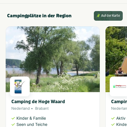
Campingplätze in der Region
Auf der Karte
Camping de Hoge Waard
Campin
Nederland
Brabant
Nederla
Kinder & Familie
Aktiv
Seen und Teiche
Kinde