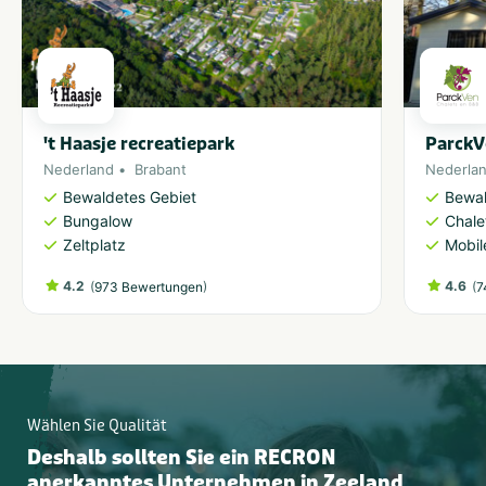
't Haasje recreatiepark
ParckV
Nederland
Brabant
Nederla
Bewaldetes Gebiet
Bewal
Bungalow
Chale
Zeltplatz
Mobil
4.2
(
)
4.6
(
973 Bewertungen
7
Wählen Sie Qualität
Deshalb sollten Sie ein RECRON
anerkanntes Unternehmen in Zeeland