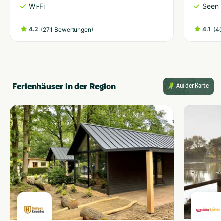
Wi-Fi
Seen 
4.2
(
)
4.1
(
271 Bewertungen
4
Ferienhäuser in der Region
Auf der Karte