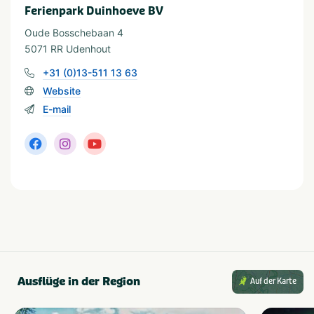
Brabant
Ferienpark Duinhoeve BV
Oude Bosschebaan 4
Geeignet für
5071 RR Udenhout
Geeignet für Kinder
Zugang für Rollstühle
+31 (0)13-511 13 63
Für alle Altersgruppen
Haustierfreundlich
Website
E-mail
Ausflüge in der Region
Auf der Karte