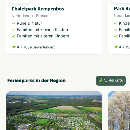
Park Bo
Chaletpark Kempenbos
Nederla
Nederland
Brabant
Kinde
Ruhe & Natur
Famil
Familien mit kleinen Kindern
Famil
Familien mit älteren Kindern
4.2
(
)
4.7
(
839 Bewertungen
5
Ferienparks in der Region
Auf der Karte