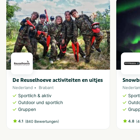
De Reuselhoeve activiteiten en uitjes
Snowbr
Nederland
Brabant
Nederla
Sportlich & aktiv
Sport
Outdoor und sportlich
Outdo
Gruppen
Grup
4.1
(
)
4.8
(
840 Bewertungen
4