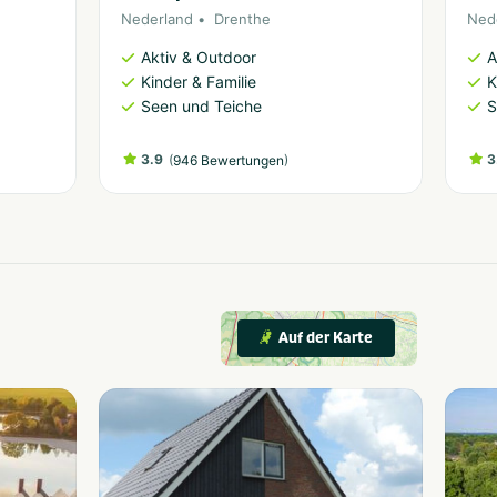
Nederland
Drenthe
Ned
Aktiv & Outdoor
A
Kinder & Familie
K
Seen und Teiche
S
3.9
(
)
3
946 Bewertungen
Auf der Karte