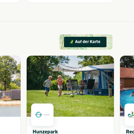
Auf der Karte
Hunzepark
Rec