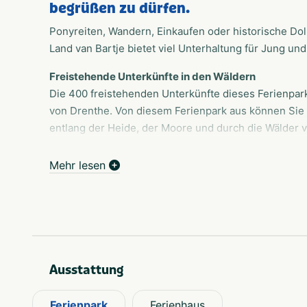
begrüßen zu dürfen.
Ponyreiten, Wandern, Einkaufen oder historische Dol
Land van Bartje bietet viel Unterhaltung für Jung und 
Freistehende Unterkünfte in den Wäldern
Die 400 freistehenden Unterkünfte dieses Ferienpar
von Drenthe. Von diesem Ferienpark aus können Si
entlang der Heide, der Moore und durch die Wälder
Ponyhof, einem Indoor-Spielplatz und Schwimmbädern
Mehr lesen
Eldorado für die Kinder
Auf Bartjes Bauernhof können Kinder im Heuhaufen sp
und Wasser spielen und sich schmutzig" machen. Der
Snack und ein Getränk zu genießen.
Langeweile ist unmöglich.
Ausstattung
Eine Partie Tischtennis, Springen auf dem Air-Tramp
Familie. Auf dem multifunktionalen Sportplatz könne
austoben, im Grünen können sie an spannenden Mou
Ferienpark
Ferienhaus