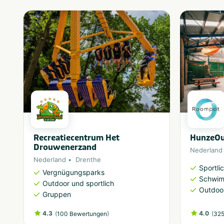
Recreatiecentrum Het
HunzeOu
Drouwenerzand
Nederland
Nederland
Drenthe
Sportlic
Vergnügungsparks
Schwi
Outdoor und sportlich
Outdoor
Gruppen
4.3
(
)
4.0
(
100 Bewertungen
325