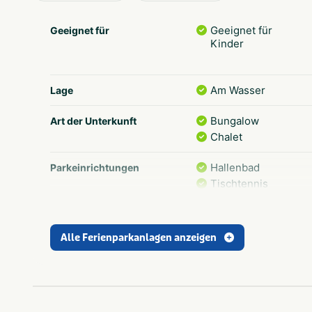
Geeignet für
Geeignet für
Kinder
Am Wasser
Lage
Bungalow
Art der Unterkunft
Chalet
Hallenbad
Parkeinrichtungen
Tischtennis
Fahrradverleih
Bouleplatz
Aktivitäten im Park
Alle Ferienparkanlagen anzeigen
Natürliches
Badewasser
Unterhaltungsprog
Speziell für Kinder