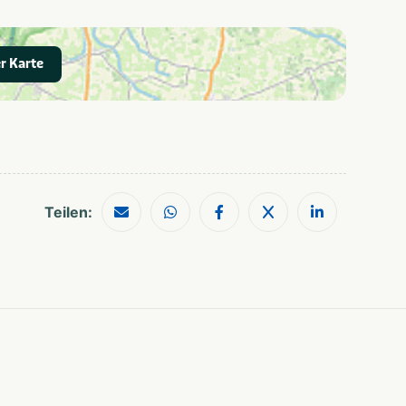
Frühstücksdienst
Snackbar
Restaurant
r Karte
IJsselmeer
Shopping
Wassersportanlagen
Bahnhof
Wanderwege
Bootsverleih
Teilen: