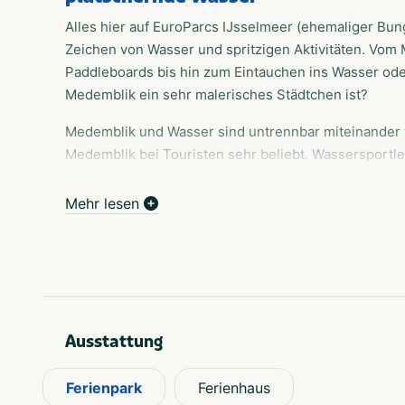
Alles hier auf EuroParcs IJsselmeer (ehemaliger Bu
Zeichen von Wasser und spritzigen Aktivitäten. Vom
Paddleboards bis hin zum Eintauchen ins Wasser ode
Medemblik ein sehr malerisches Städtchen ist?
Medemblik und Wasser sind untrennbar miteinander 
Medemblik bei Touristen sehr beliebt. Wassersportl
segeln und zu (Kite)surfen. Auch für einen entspann
genau richtig. Legen Sie Ihr Handtuch am Sandstrand
Mehr lesen
Sie die Wasserrutsche im Schwimmbad hinunter oder 
Schöneres, als die Umgebung vom Wasser aus zu er
Motorboot, ein Stand-Up-Paddleboard oder ein Boot 
befindet sich der Golfplatz De Vlietlanden, auf dem 
Interessant zu wissen: Die Häuser auf EuroParcs IJss
Ausstattung
liegen also direkt am Wasser!
Ferienpark
Ferienhaus