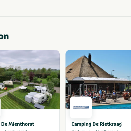
on
 De Mienthorst
Camping De Rietkraag