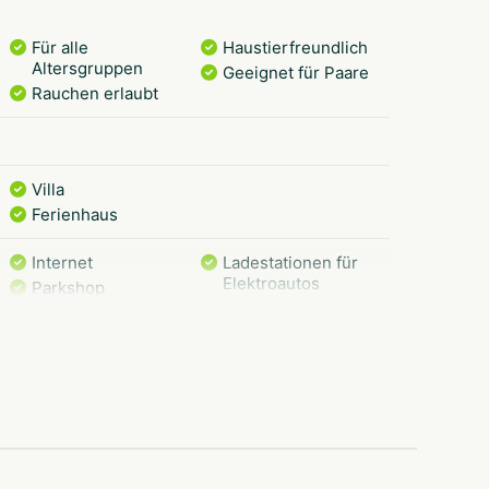
Für alle
Haustierfreundlich
Altersgruppen
Geeignet für Paare
Rauchen erlaubt
Villa
Ferienhaus
Internet
Ladestationen für
Elektroautos
Parkshop
Mit Pool
Wäscherei
Sportplätze
Wassersport
Tennisplatz
Fußballplatz
Angelmöglichkeiten
ramm
Indoor-Spielplatz
Outdoor-Spielplatz