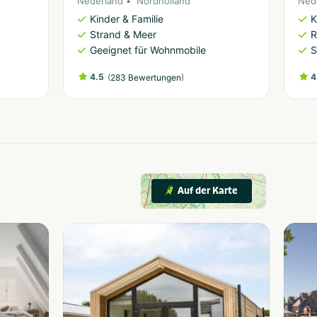
Nederland
Nordholland
Ned
Kinder & Familie
K
Strand & Meer
R
Geeignet für Wohnmobile
S
4.5
(
)
4
283 Bewertungen
Auf der Karte