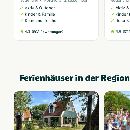
Nederland
Nordholland
,
IJsselmeer
Nederland
Aktiv & Outdoor
Aktiv &
Kinder & Familie
Kinder 
Seen und Teiche
Ruhe &
4.3
(
)
4.5
(
593 Bewertungen
57 
Ferienhäuser in der Region