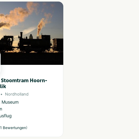
Stoomtram Hoorn-
ik
Nordholland
 & Museum
n
usflug
)
1 Bewertungen