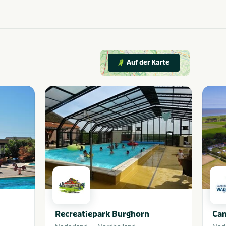
Auf der Karte
Recreatiepark Burghorn
Ca