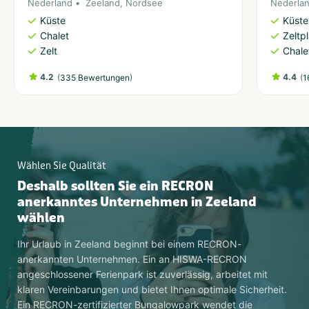
Nederland
Zeeland
,
Nordsee
Nederla
Küste
Küste
Chalet
Zeltp
Zelt
Chale
4.2
(
)
4.4
(
335 Bewertungen
1
Wählen Sie Qualität
Deshalb sollten Sie ein RECRON
anerkanntes Unternehmen in Zeeland
wählen
Ihr Urlaub in Zeeland beginnt bei einem RECRON-
anerkannten Unternehmen. Ein an HISWA-RECRON
angeschlossener Ferienpark ist zuverlässig, arbeitet mit
klaren Vereinbarungen und bietet Ihnen optimale Sicherheit.
Ein RECRON-zertifizierter Bungalowpark wendet die