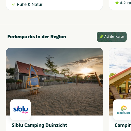
4.2
(
1
Ruhe & Natur
Ferienparks in der Region
Auf der Karte
Siblu Camping Duinzicht
Campin