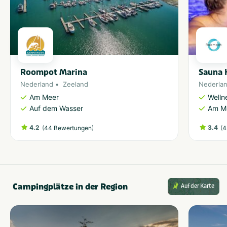
Roompot Marina
Sauna 
Nederland
Zeeland
Nederla
Am Meer
Welln
Auf dem Wasser
Am M
4.2
(
)
3.4
(
44 Bewertungen
4
Campingplätze in der Region
Auf der Karte