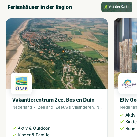
Ferienhäuser in der Region
Auf der Karte
Vakantiecentrum Zee, Bos en Duin
Elly Oo
Nederland
Zeeland
,
Zeeuws Vlaanderen
,
Nordsee
Nederla
Aktiv
Kinde
Aktiv & Outdoor
Ruhe 
Kinder & Familie