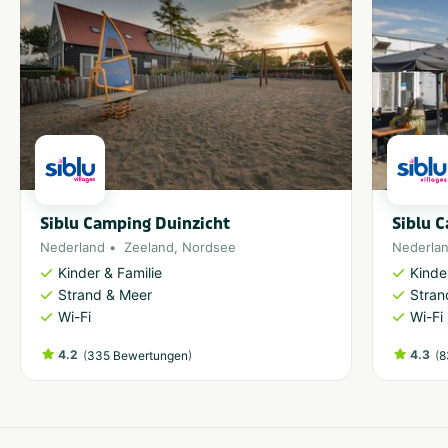
Siblu Camping Duinzicht
Siblu 
Nederland
Zeeland
,
Nordsee
Nederla
Kinder & Familie
Kinde
Strand & Meer
Stran
Wi-Fi
Wi-Fi
4.2
(
)
4.3
(
335 Bewertungen
8