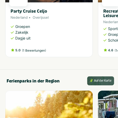
Party Cruise Celjo
Recrea
Leisur
Nederland
Overijssel
Nederla
Groepen
Sporti
Zakelijk
Groe
Dagje uit
Schol
5.0
(
)
4.6
(
1 Bewertungen
1
Ferienparks in der Region
Auf der Karte