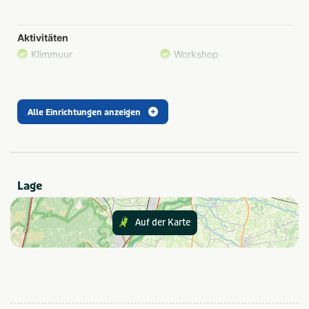
Private Feiern
Vereine
Aktivitäten
Tagungen
Klimmuur
Workshop
Balsporten
Zwemmen
Cursussen & trainingen
Alle Einrichtungen anzeigen
Typ
Outdoor
Lage
Gesellschaft
Bedrijfsuitje
Teamuitstapje
Auf der Karte
Kinderfeestje
Gezinsuitje
Personeelsuitje
Klassenuitje
Thema
Outdoor en sportief
Zakelijk