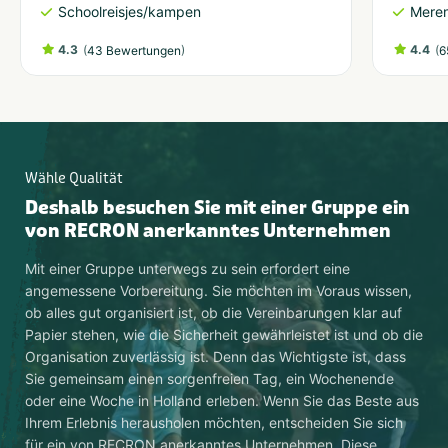
Schoolreisjes/kampen
Meren
4.3
(
)
4.4
(
43 Bewertungen
6
Wähle Qualität
Deshalb besuchen Sie mit einer Gruppe ein
von RECRON anerkanntes Unternehmen
Mit einer Gruppe unterwegs zu sein erfordert eine
angemessene Vorbereitung. Sie möchten im Voraus wissen,
ob alles gut organisiert ist, ob die Vereinbarungen klar auf
Papier stehen, wie die Sicherheit gewährleistet ist und ob die
Organisation zuverlässig ist. Denn das Wichtigste ist, dass
Sie gemeinsam einen sorgenfreien Tag, ein Wochenende
oder eine Woche in Holland erleben. Wenn Sie das Beste aus
Ihrem Erlebnis herausholen möchten, entscheiden Sie sich
für ein von RECRON anerkanntes Unternehmen. Diese