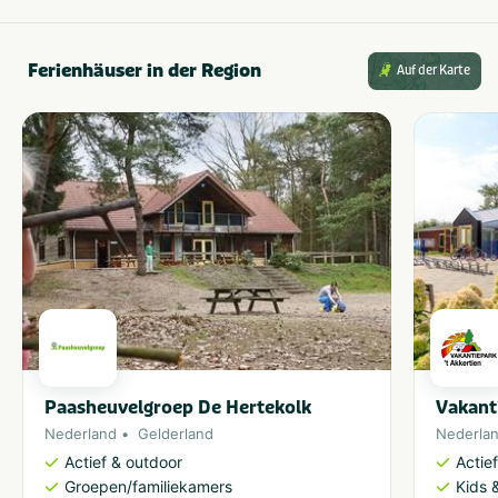
Ferienhäuser in der Region
Auf der Karte
Paasheuvelgroep De Hertekolk
Vakant
Nederland
Gelderland
Nederla
Actief & outdoor
Actie
Groepen/familiekamers
Kids &