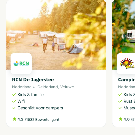
RCN De Jagerstee
Campin
Nederland
Gelderland
,
Veluwe
Nederla
Kids & familie
Kids &
Wifi
Rust 
Geschikt voor campers
Musea
4.2
(
)
4.0
(
1582 Bewertungen
5