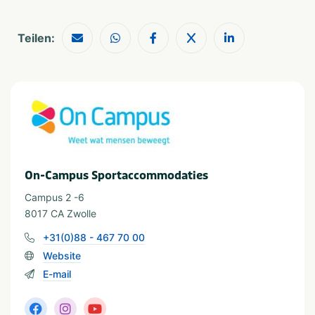
Groepen
Dagje uit
Scholen
Teilen:
Anzahl der Personen
Meer dan 100
Provinz und Region
Overijssel
On-Campus Sportaccommodaties
Campus 2 -6
8017 CA Zwolle
+31(0)88 - 467 70 00
Website
E-mail