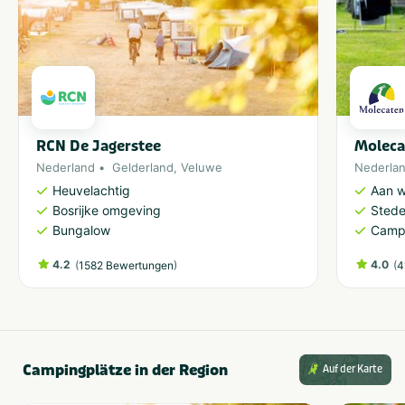
RCN De Jagerstee
Moleca
Nederland
Gelderland
,
Veluwe
Nederla
Heuvelachtig
Aan w
Bosrijke omgeving
Stedel
Bungalow
Camp
4.2
(
)
4.0
(
1582 Bewertungen
4
Campingplätze in der Region
Auf der Karte