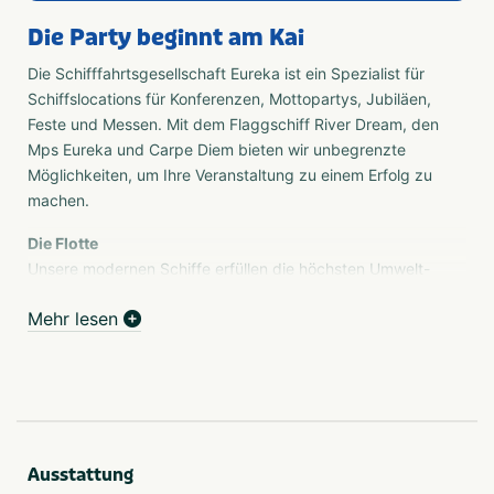
Die Party beginnt am Kai
Die Schifffahrtsgesellschaft Eureka ist ein Spezialist für
Schiffslocations für Konferenzen, Mottopartys, Jubiläen,
Feste und Messen. Mit dem Flaggschiff River Dream, den
Mps Eureka und Carpe Diem bieten wir unbegrenzte
Möglichkeiten, um Ihre Veranstaltung zu einem Erfolg zu
machen.
Die Flotte
Unsere modernen Schiffe erfüllen die höchsten Umwelt-
und Sicherheitsanforderungen und sind mit
Mehr lesen
fortschrittlicher Kommunikationstechnik ausgestattet
Eureka
Das Schiff besteht aus 2 getrennten Decks: dem
Hauptdeck und dem Oberdeck. Das Oberdeck ist über 2
Treppenhäuser erreichbar. Beide Decks sind mit Tischen
und Stühlen ausgestattet. Diese Tische und Stühle sind
Ausstattung
locker angeordnet, so dass verschiedene Arrangements