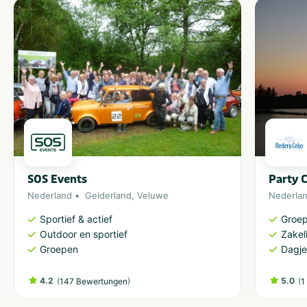
High Tea bis hin zu warmen und kalten Buffets anbieten.
Behinderte Personen
Das Schiff verfügt über eine Toilette für Behinderte.
Segelbereich
Die Carpe Diem kann in den Niederlanden, Deutschland
und Belgien eingesetzt werden.
SOS Events
Party C
Nederland
Gelderland
,
Veluwe
Nederla
Sportief & actief
Groe
Outdoor en sportief
Zakeli
Groepen
Dagje
4.2
(
)
5.0
(
147 Bewertungen
1