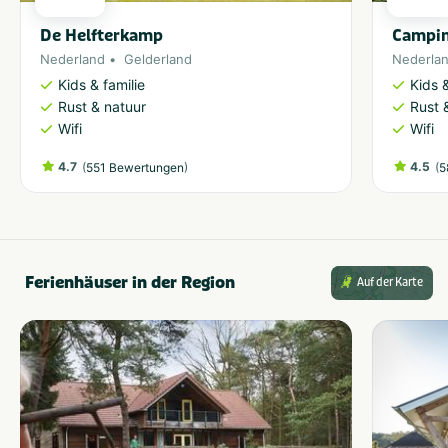
De Helfterkamp
Campin
Nederland
Gelderland
Nederla
Kids & familie
Kids &
Rust & natuur
Rust 
Wifi
Wifi
4.7
(
)
4.5
(
551 Bewertungen
5
Ferienhäuser in der Region
Auf der Karte