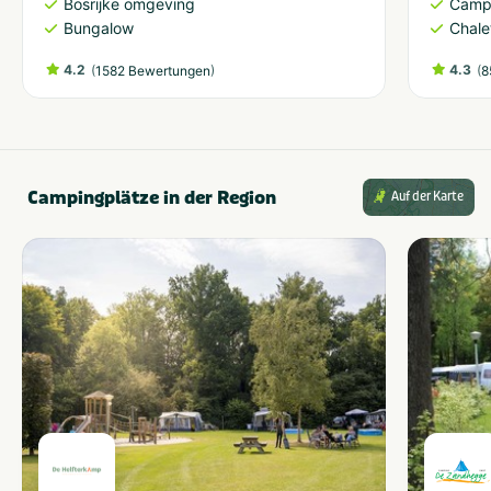
Bosrijke omgeving
Camp
Bungalow
Chale
4.2
(
)
4.3
(
1582 Bewertungen
8
Campingplätze in der Region
Auf der Karte