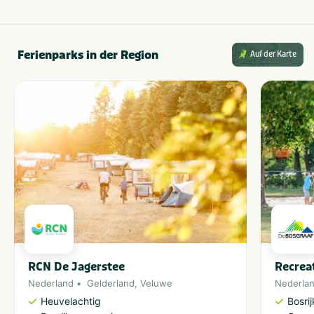
Ferienparks in der Region
Auf der Karte
RCN De Jagerstee
Recrea
Nederland
Gelderland
,
Veluwe
Nederla
Heuvelachtig
Bosri