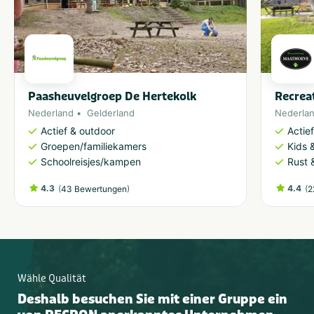
Paasheuvelgroep De Hertekolk
Recrea
Nederland
Gelderland
Nederla
Actief & outdoor
Actie
Groepen/familiekamers
Kids &
Schoolreisjes/kampen
Rust 
4.3
(
)
4.4
(
43 Bewertungen
2
Wähle Qualität
Deshalb besuchen Sie mit einer Gruppe ein