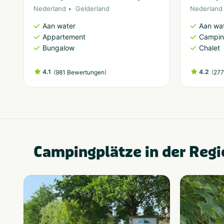
Nederland
Gelderland
Nederland
Aan water
Aan wa
Appartement
Campi
Bungalow
Chalet
4.1
(
)
4.2
(
981 Bewertungen
277
Campingplätze in der Regi