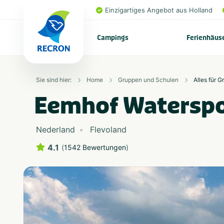
Einzigartiges Angebot aus Holland
Campings
Ferienhäus
Sie sind hier:
Home
Gruppen und Schulen
Alles für 
Eemhof Waterspo
Nederland
Flevoland
4.1
(
1542 Bewertungen
)