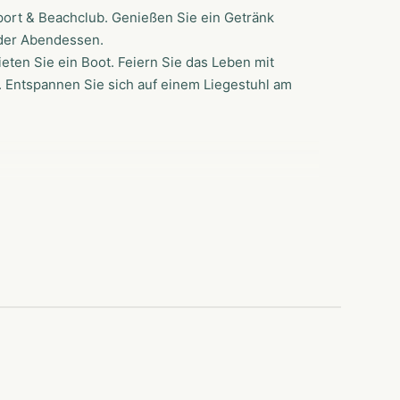
ort & Beachclub. Genießen Sie ein Getränk
oder Abendessen.
ten Sie ein Boot. Feiern Sie das Leben mit
Entspannen Sie sich auf einem Liegestuhl am
f Watersport & Beachclub ist Wassersport eine
 gibt unzählige Möglichkeiten, die Spaß
 & Beachclub gibt es endlose
 mit Segel-, Surf- und Wakeboardschule bietet
oardkurse, Segelkurse und Windsurfkurse.
nen Valk, Windsurfbedarf oder ein Boot mieten.
das Eemmeer herum ist das Mieten eines