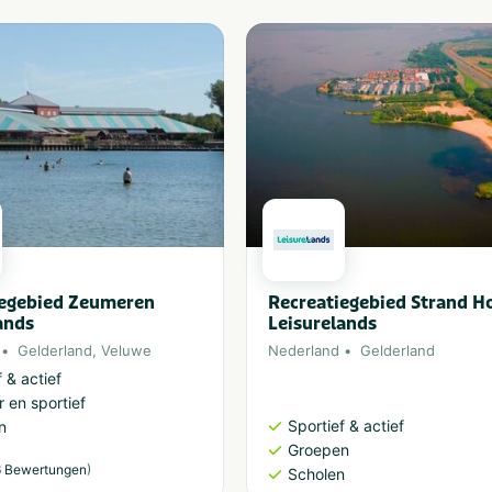
iegebied Zeumeren
Recreatiegebied Strand H
ands
Leisurelands
Gelderland
,
Veluwe
Nederland
Gelderland
 & actief
 en sportief
Sportief & actief
n
Groepen
)
 Bewertungen
Scholen