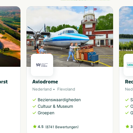
orst
Aviodrome
Rec
Nederland
Flevoland
Ned
Bezienswaardigheden
S
Cultuur & Museum
O
Groepen
G
4.5
(
)
3
8741 Bewertungen