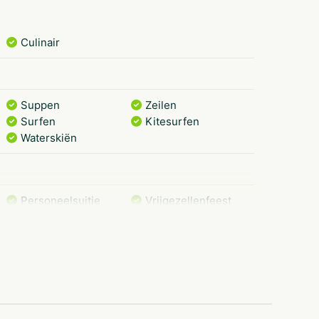
Culinair
Suppen
Zeilen
Surfen
Kitesurfen
Waterskiën
Personeelsuitje
Vrijgezellenfeest
vrouwen
Vrijgezellenfeest
Gezinsuitje
Vrijgezellenfeest
mannen
Op het water