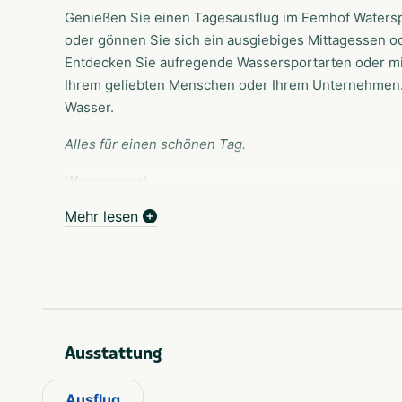
Genießen Sie einen Tagesausflug im Eemhof Watersp
oder gönnen Sie sich ein ausgiebiges Mittagessen 
Entdecken Sie aufregende Wassersportarten oder mie
Ihrem geliebten Menschen oder Ihrem Unternehmen. 
Wasser.
Alles für einen schönen Tag.
Wassersport
Mehr lesen
Nach einem Nachmittag voller Entspannung im Eemho
perfekte Möglichkeit, um eine Auszeit zu nehmen. Es
machen, egal ob jung oder alt! Im Eemhof Watersport
Wassersportmöglichkeiten. Unser Wassersportcenter
verschiedene Wassersportkurse an, darunter Wakeb
Natürlich können Sie auch zum Beispiel ein Kanu, ei
Ausstattung
Aufgrund der wunderschönen Umgebung am und um 
Bootes besonders zu empfehlen!
Ausflug