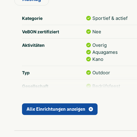
Sportief & actief
Kategorie
Nee
VeBON zertifiziert
Overig
Aktivitäten
Aquagames
Kano
Outdoor
Typ
Bedrijfsfeest
Gesellschaft
Bedrijfsuitje
Familiedag
Kinderfeestje
Alle Einrichtungen anzeigen
Dagje uit
Thema
Flevoland
Provinz und Region