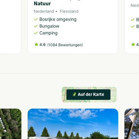
Natuur
Ned
Nederland
Flevoland
Bosrijke omgeving
B
Bungalow
B
Camping
4.6
(
)
4
1084 Bewertungen
Auf der Karte